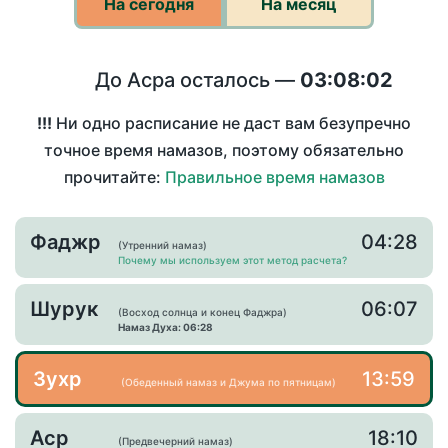
На сегодня
На месяц
До Асра осталось —
03:08:02
!!!
Ни одно расписание не даст вам безупречно
точное время намазов, поэтому обязательно
прочитайте:
Правильное время намазов
Фаджр
04:28
(Утренний намаз)
Почему мы используем этот метод расчета?
Шурук
06:07
(Восход солнца и конец Фаджра)
Намаз Духа: 06:28
Зухр
13:59
(Обеденный намаз и Джума по пятницам)
Аср
18:10
(Предвечерний намаз)