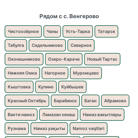
Рядом с с. Венгерово
Чистоозёрное
Чаны
Усть-Тарка
Татарск
Табулга
Седельниково
Северное
Оконешниково
Озеро-Карачи
Новый Тартас
Нижняя Омка
Нагорное
Муромцево
Кыштовка
Купино
Куйбышев
Красный Октябрь
Барабинск
Баган
Абрамово
Вакти намоз
Ламазан хенаш
Намаз вакытлары
Рузнама
Намаз уақыты
Namoz vaqtlari