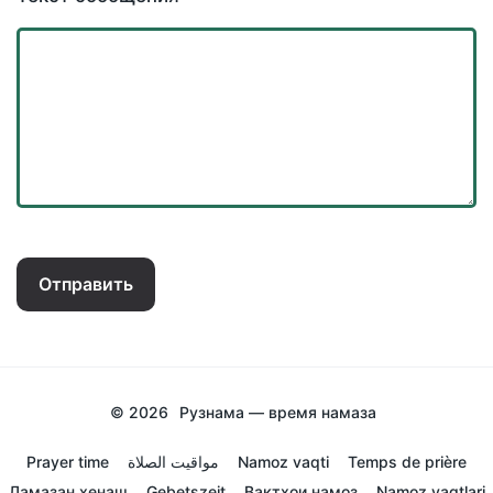
Отправить
© 2026
Рузнама — время намаза
Prayer time
مواقيت الصلاة
Namoz vaqti
Temps de prière
Ламазан хенаш
Gebetszeit
Вактхои намоз
Namoz vaqtlari