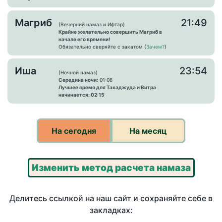
Магриб
21:49
(Вечерний намаз и Ифтар)
Крайне желательно совершить Магриб в
начале его времени!
Обязательно сверяйте с закатом (
Зачем?
)
Иша
23:54
(Ночной намаз)
Середина ночи:
01:08
Лучшее время для Тахаджуда и Витра
начинается: 02:15
На сегодня
На месяц
Изменить метод расчета намаза
Делитесь ссылкой на наш сайт и сохраняйте себе в
закладках: