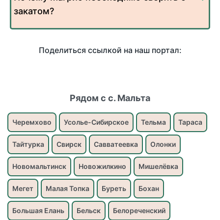
закатом?
Поделиться ссылкой на наш портал:
Рядом с с. Мальта
Черемхово
Усолье-Сибирское
Тельма
Тараса
Тайтурка
Свирск
Савватеевка
Олонки
Новомальтинск
Новожилкино
Мишелёвка
Мегет
Малая Топка
Буреть
Бохан
Большая Елань
Бельск
Белореченский