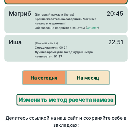
Магриб
20:45
(Вечерний намаз и Ифтар)
Крайне желательно совершить Магриб в
начале его времени!
Обязательно сверяйте с закатом (
Зачем?
)
Иша
22:51
(Ночной намаз)
Середина ночи:
00:24
Лучшее время для Тахаджуда и Витра
начинается: 01:37
На сегодня
На месяц
Изменить метод расчета намаза
Делитесь ссылкой на наш сайт и сохраняйте себе в
закладках: