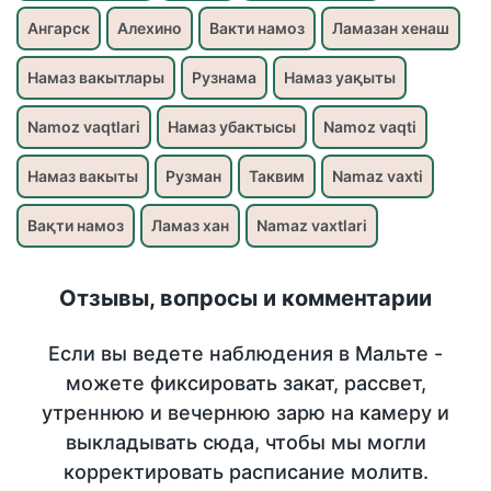
Ангарск
Алехино
Вакти намоз
Ламазан хенаш
Намаз вакытлары
Рузнама
Намаз уақыты
Namoz vaqtlari
Намаз убактысы
Namoz vaqti
Намаз вакыты
Рузман
Таквим
Namaz vaxti
Вақти намоз
Ламаз хан
Namaz vaxtlari
Отзывы, вопросы и комментарии
Если вы ведете наблюдения в Мальте -
можете фиксировать закат, рассвет,
утреннюю и вечернюю зарю на камеру и
выкладывать сюда, чтобы мы могли
корректировать расписание молитв.