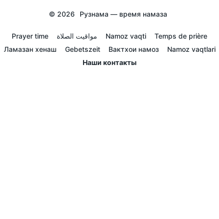
© 2026
Рузнама — время намаза
Prayer time
مواقيت الصلاة
Namoz vaqti
Temps de prière
Ламазан хенаш
Gebetszeit
Вактхои намоз
Namoz vaqtlari
Наши контакты