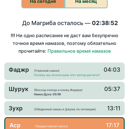
На сегодня
На месяц
До Магриба осталось —
02:38:52
!!!
Ни одно расписание не даст вам безупречно
точное время намазов, поэтому обязательно
прочитайте:
Правильное время намазов
Фаджр
04:03
(Утренний намаз)
Почему мы используем этот метод расчета?
Шурук
05:37
(Восход солнца и конец Фаджра)
Намаз Духа: 05:58
Зухр
13:11
(Обеденный намаз и Джума по пятницам)
Аср
17:17
(Предвечерний намаз)