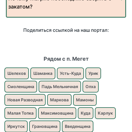
закатом?
Поделиться ссылкой на наш портал:
Рядом с п. Мегет
Шелехов
Шаманка
Усть-Куда
Урик
Смоленщина
Падь Мельничная
Олха
Новая Разводная
Маркова
Мамоны
Малая Топка
Максимовщина
Куда
Карлук
Иркутск
Грановщина
Введенщина