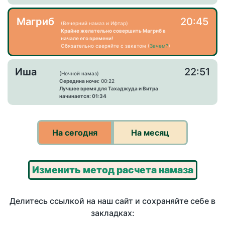
Магриб
20:45
(Вечерний намаз и Ифтар)
Крайне желательно совершить Магриб в
начале его времени!
Обязательно сверяйте с закатом (
Зачем?
)
Иша
22:51
(Ночной намаз)
Середина ночи:
00:22
Лучшее время для Тахаджуда и Витра
начинается: 01:34
На сегодня
На месяц
Изменить метод расчета намаза
Делитесь ссылкой на наш сайт и сохраняйте себе в
закладках: