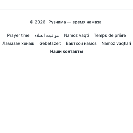
© 2026
Рузнама — время намаза
Prayer time
مواقيت الصلاة
Namoz vaqti
Temps de prière
Ламазан хенаш
Gebetszeit
Вактхои намоз
Namoz vaqtlari
Наши контакты