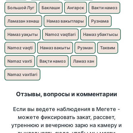
Большой Луг
Баклаши
Ангарск
Вакти намоз
Ламазан хенаш
Намаз вакытлары
Рузнама
Намаз уақыты
Namoz vaqtlari
Намаз убактысы
Namoz vaqti
Намаз вакыты
Рузман
Таквим
Namaz vaxti
Вақти намоз
Ламаз хан
Namaz vaxtlari
Отзывы, вопросы и комментарии
Если вы ведете наблюдения в Мегете -
можете фиксировать закат, рассвет,
утреннюю и вечернюю зарю на камеру и