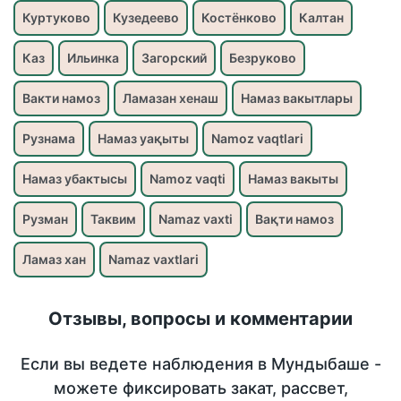
Куртуково
Кузедеево
Костёнково
Калтан
Каз
Ильинка
Загорский
Безруково
Вакти намоз
Ламазан хенаш
Намаз вакытлары
Рузнама
Намаз уақыты
Namoz vaqtlari
Намаз убактысы
Namoz vaqti
Намаз вакыты
Рузман
Таквим
Namaz vaxti
Вақти намоз
Ламаз хан
Namaz vaxtlari
Отзывы, вопросы и комментарии
Если вы ведете наблюдения в Мундыбаше -
можете фиксировать закат, рассвет,