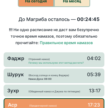
На сегодня
На месяц
До Магриба осталось —
00:24:45
!!!
Ни одно расписание не даст вам безупречно
точное время намазов, поэтому обязательно
прочитайте:
Правильное время намазов
Фаджр
04:02
(Утренний намаз)
Почему мы используем этот метод расчета?
Шурук
05:39
(Восход солнца и конец Фаджра)
Намаз Духа: 06:00
Зухр
13:17
(Обеденный намаз и Джума по пятницам)
Аср
17:23
(Предвечерний намаз)