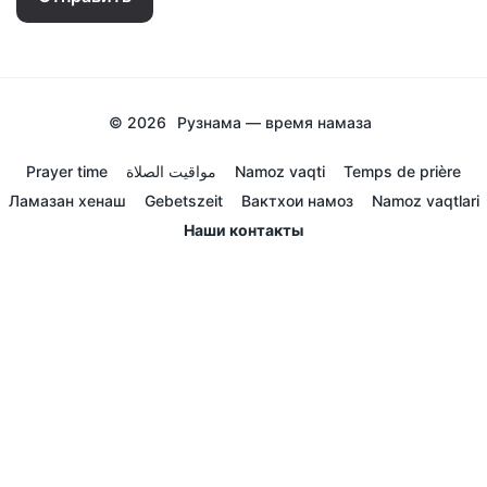
© 2026
Рузнама — время намаза
Prayer time
مواقيت الصلاة
Namoz vaqti
Temps de prière
Ламазан хенаш
Gebetszeit
Вактхои намоз
Namoz vaqtlari
Наши контакты