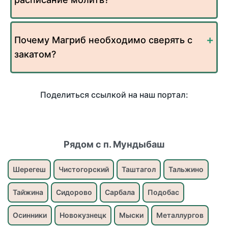
Почему Магриб необходимо сверять с
закатом?
Поделиться ссылкой на наш портал:
Рядом с п. Мундыбаш
Шерегеш
Чистогорский
Таштагол
Тальжино
Тайжина
Сидорово
Сарбала
Подобас
Осинники
Новокузнецк
Мыски
Металлургов