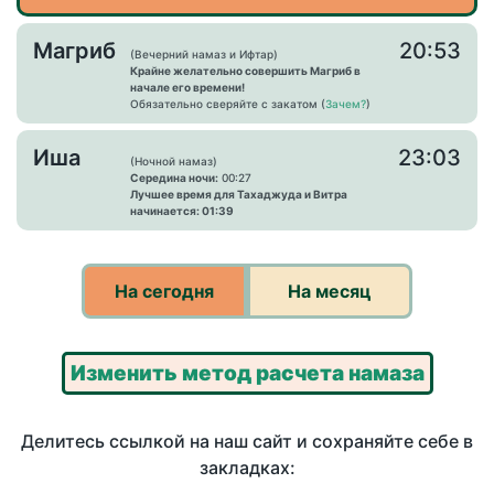
Магриб
20:53
(Вечерний намаз и Ифтар)
Крайне желательно совершить Магриб в
начале его времени!
Обязательно сверяйте с закатом (
Зачем?
)
Иша
23:03
(Ночной намаз)
Середина ночи:
00:27
Лучшее время для Тахаджуда и Витра
начинается: 01:39
На сегодня
На месяц
Изменить метод расчета намаза
Делитесь ссылкой на наш сайт и сохраняйте себе в
закладках: