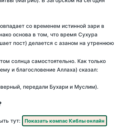
итвы (Магриб). В Загорском на сегодня
совпадает со временем истинной зари в
ако основа в том, что время Сухура
шает пост) делается с азаном на утреннюю
том солнца самостоятельно. Как только
 ему и благословение Аллаха) сказал:
оверный, передали Бухари и Муслим).
?
ыть тут:
Показать компас Киблы онлайн