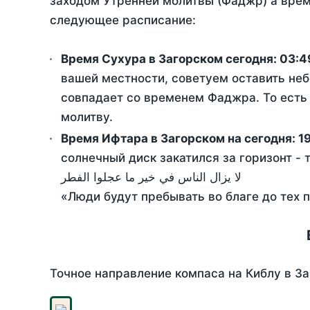
заходом Утренней молитвы (Фаджр) а врем
следующее расписание:
Время Сухура в Загорском сегодня:
03:4
вашей местности, советуем оставить неб
совпадает со временем Фаджра. То есть 
молитву.
Время Ифтара в Загорском на сегодня:
1
солнечный диск закатился за горизонт - 
لا يزال الناس في خير ما عجلوا الفطر
«Люди будут пребывать во благе до тех 
Точное направление компаса на Киблу в За