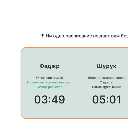
!!!
Ни одно расписание не даст вам бе
Фаджр
Шурук
(Утренний намаз)
(Восход солнца и конец
Почему мы используем этот
Фаджра)
метод расчета?
Намаз Духа: 05:22
03:49
05:01