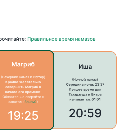
прочитайте:
Правильное время намазов
Магриб
Иша
(Вечерний намаз и Ифтар)
(Ночной намаз)
Крайне желательно
Середина ночи:
23:37
совершить Магриб в
Лучшее время для
начале его времени!
Тахаджуда и Витра
Обязательно сверяйте с
начинается: 01:01
закатом (
Зачем?
)
20:59
19:25