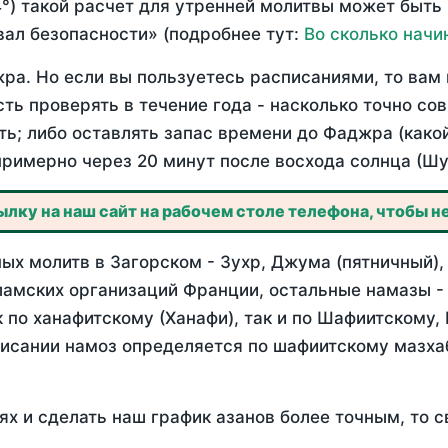
°) такой расчет для утренней молитвы может быть
ал безопасности» (подробнее тут:
Во сколько начи
ра. Но если вы пользуетесь расписаниями, то вам 
сть проверять в течение года - насколько точно с
ть; либо оставлять запас времени до Фаджра (како
примерно через 20 минут после восхода солнца (Шу
лку на наш сайт на рабочем столе телефона, чтобы не
ых молитв в Загорском - Зухр, Джума (пятничный),
ламских организаций Франции, остальные намазы -
 по ханафитскому (Ханафи), так и по Шафиитскому,
писании намоз определяется по шафиитскому мазх
ях и сделать наш график азанов более точным, то с