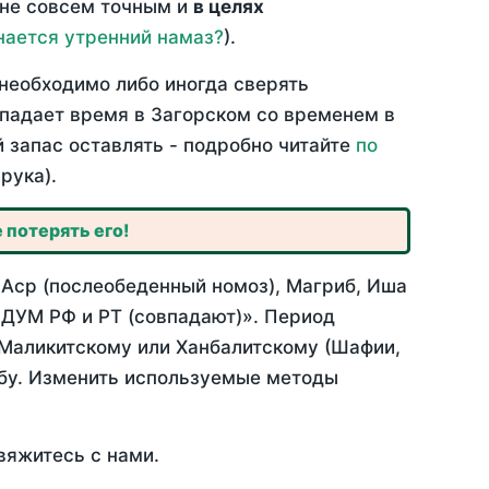
 не совсем точным и
в целях
нается утренний намаз?
).
необходимо либо иногда сверять
овпадает время в Загорском со временем в
й запас оставлять - подробно читайте
по
рука).
 потерять его!
 Аср (послеобеденный номоз), Магриб, Иша
 ДУМ РФ и РТ (совпадают)». Период
 Маликитскому или Ханбалитскому (Шафии,
абу. Изменить используемые методы
вяжитесь с нами.