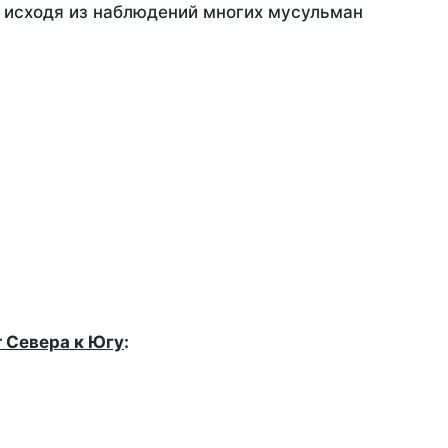
, исходя из наблюдений многих мусульман
т Севера к Югу
: