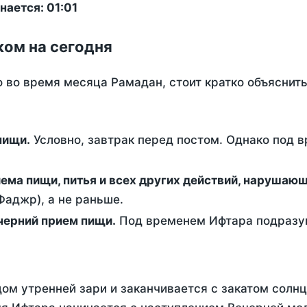
ается: 01:01
ком на сегодня
о во время месяца Рамадан, стоит кратко объясни
ем пищи.
Условно, завтрак перед постом. Однако под 
ержание от приема пищи, питья и всех других действий, наруша
аджр), а не раньше.
 - это вечерний прием пищи.
Под временем Ифтара подразум
ом утренней зари и заканчивается с закатом солнц