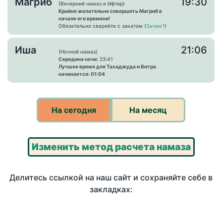
Магриб
19:30
(Вечерний намаз и Ифтар)
Крайне желательно совершить Магриб в
начале его времени!
Обязательно сверяйте с закатом (
Зачем?
)
Иша
21:06
(Ночной намаз)
Середина ночи:
23:41
Лучшее время для Тахаджуда и Витра
начинается: 01:04
На сегодня
На месяц
Изменить метод расчета намаза
Делитесь ссылкой на наш сайт и сохраняйте себе в
закладках: