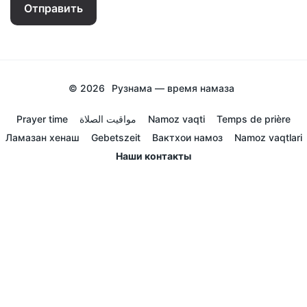
Отправить
© 2026
Рузнама — время намаза
Prayer time
مواقيت الصلاة
Namoz vaqti
Temps de prière
Ламазан хенаш
Gebetszeit
Вактхои намоз
Namoz vaqtlari
Наши контакты