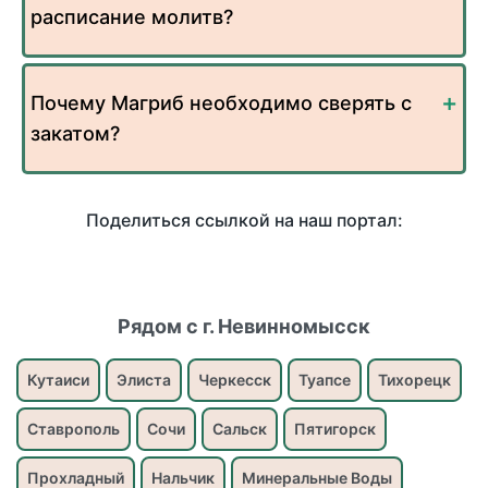
расписание молитв?
Почему Магриб необходимо сверять с
закатом?
Поделиться ссылкой на наш портал:
Рядом с г. Невинномысск
Кутаиси
Элиста
Черкесск
Туапсе
Тихорецк
Ставрополь
Сочи
Сальск
Пятигорск
Прохладный
Нальчик
Минеральные Воды