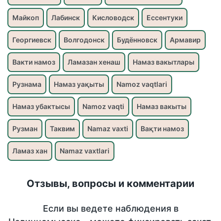
Майкоп
Лабинск
Кисловодск
Ессентуки
Георгиевск
Волгодонск
Будённовск
Армавир
Вакти намоз
Ламазан хенаш
Намаз вакытлары
Рузнама
Намаз уақыты
Namoz vaqtlari
Намаз убактысы
Namoz vaqti
Намаз вакыты
Рузман
Таквим
Namaz vaxti
Вақти намоз
Ламаз хан
Namaz vaxtlari
Отзывы, вопросы и комментарии
Если вы ведете наблюдения в