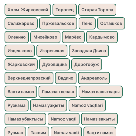
Холм-Жирковский
Торопец
Старая Торопа
Селижарово
Пржевальское
Пено
Осташков
Оленино
Михейково
Марёво
Кардымово
Издешково
Игоревская
Западная Двина
Жарковский
Духовщина
Дорогобуж
Верхнеднепровский
Вадино
Андреаполь
Вакти намоз
Ламазан хенаш
Намаз вакытлары
Рузнама
Намаз уақыты
Namoz vaqtlari
Намаз убактысы
Namoz vaqti
Намаз вакыты
Рузман
Таквим
Namaz vaxti
Вақти намоз