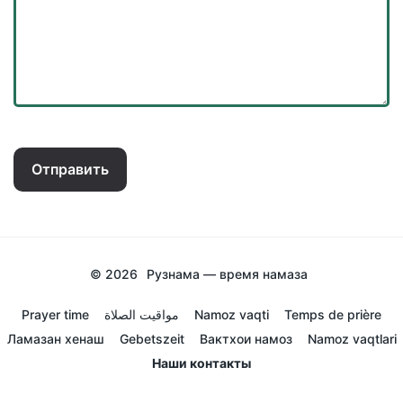
Отправить
© 2026
Рузнама — время намаза
Prayer time
مواقيت الصلاة
Namoz vaqti
Temps de prière
Ламазан хенаш
Gebetszeit
Вактхои намоз
Namoz vaqtlari
Наши контакты