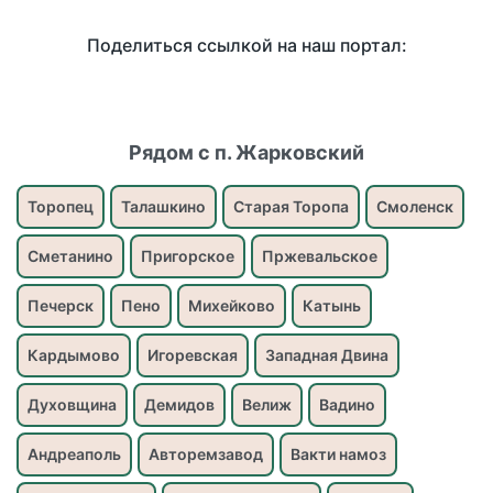
Поделиться ссылкой на наш портал:
Рядом с п. Жарковский
Торопец
Талашкино
Старая Торопа
Смоленск
Сметанино
Пригорское
Пржевальское
Печерск
Пено
Михейково
Катынь
Кардымово
Игоревская
Западная Двина
Духовщина
Демидов
Велиж
Вадино
Андреаполь
Авторемзавод
Вакти намоз