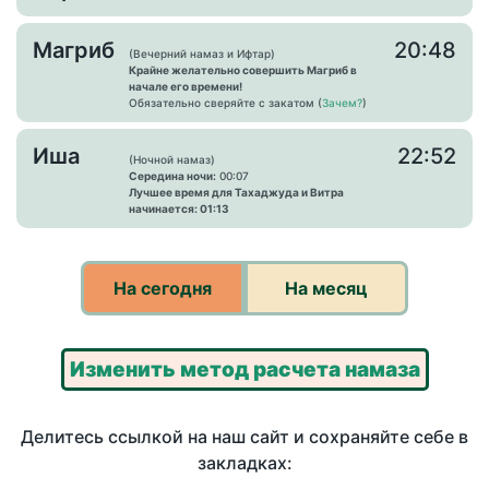
Магриб
20:48
(Вечерний намаз и Ифтар)
Крайне желательно совершить Магриб в
начале его времени!
Обязательно сверяйте с закатом (
Зачем?
)
Иша
22:52
(Ночной намаз)
Середина ночи:
00:07
Лучшее время для Тахаджуда и Витра
начинается: 01:13
На сегодня
На месяц
Изменить метод расчета намаза
Делитесь ссылкой на наш сайт и сохраняйте себе в
закладках: