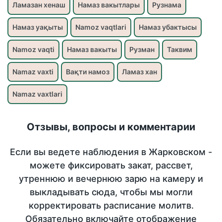
Ламазан хенаш
Намаз вакытлары
Рузнама
Намаз уақыты
Namoz vaqtlari
Намаз убактысы
Namoz vaqti
Намаз вакыты
Рузман
Таквим
Namaz vaxti
Вақти намоз
Ламаз хан
Namaz vaxtlari
Отзывы, вопросы и комментарии
Если вы ведете наблюдения в Жарковском -
можете фиксировать закат, рассвет,
утреннюю и вечернюю зарю на камеру и
выкладывать сюда, чтобы мы могли
корректировать расписание молитв.
Обязательно включайте отображение