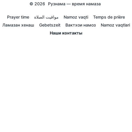
© 2026
Рузнама — время намаза
Prayer time
مواقيت الصلاة
Namoz vaqti
Temps de prière
Ламазан хенаш
Gebetszeit
Вактхои намоз
Namoz vaqtlari
Наши контакты