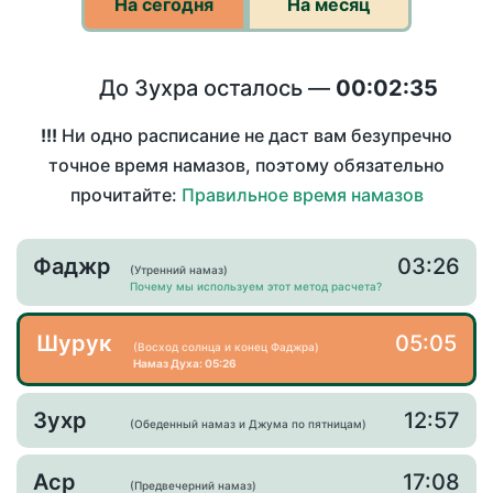
На сегодня
На месяц
До Зухра осталось —
00:02:35
!!!
Ни одно расписание не даст вам безупречно
точное время намазов, поэтому обязательно
прочитайте:
Правильное время намазов
Фаджр
03:26
(Утренний намаз)
Почему мы используем этот метод расчета?
Шурук
05:05
(Восход солнца и конец Фаджра)
Намаз Духа: 05:26
Зухр
12:57
(Обеденный намаз и Джума по пятницам)
Аср
17:08
(Предвечерний намаз)