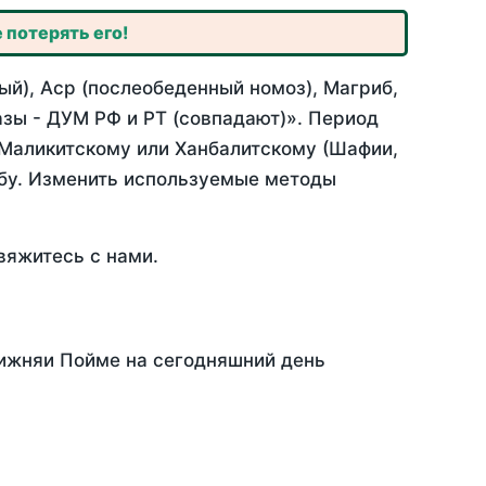
 потерять его!
й), Аср (послеобеденный номоз), Магриб,
зы - ДУМ РФ и РТ (совпадают)». Период
 Маликитскому или Ханбалитскому (Шафии,
абу. Изменить используемые методы
вяжитесь с нами.
Нижняи Пойме на сегодняшний день