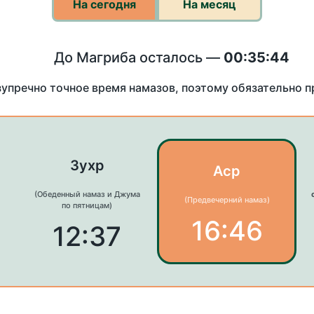
На сегодня
На месяц
До Магриба осталось —
00:35:44
зупречно точное время намазов, поэтому обязательно 
Зухр
Аср
(Обеденный намаз и Джума
(Предвечерний намаз)
по пятницам)
16:46
12:37