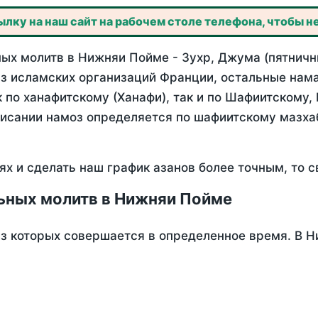
лку на наш сайт на рабочем столе телефона, чтобы не
ых молитв в Нижняи Пойме - Зухр, Джума (пятничны
з исламских организаций Франции, остальные нама
 по ханафитскому (Ханафи), так и по Шафиитскому,
писании намоз определяется по шафиитскому мазх
ях и сделать наш график азанов более точным, то с
ьных молитв в Нижняи Пойме
из которых совершается в определенное время. В 