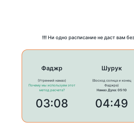
!!!
Ни одно расписание не даст вам бе
Фаджр
Шурук
(Утренний намаз)
(Восход солнца и конец
Почему мы используем этот
Фаджра)
метод расчета?
Намаз Духа: 05:10
03:08
04:49