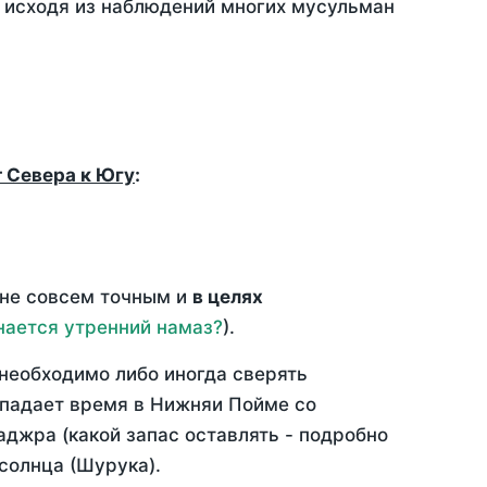
, исходя из наблюдений многих мусульман
т Севера к Югу
:
 не совсем точным и
в целях
нается утренний намаз?
).
необходимо либо иногда сверять
овпадает время в Нижняи Пойме со
аджра (какой запас оставлять - подробно
солнца (Шурука).