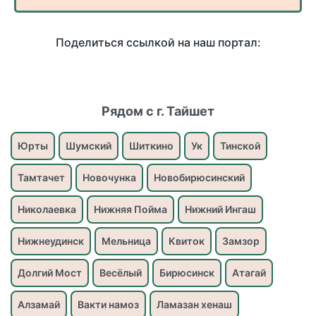
Поделиться ссылкой на наш портал:
Рядом с г. Тайшет
Юрты
Шумский
Шиткино
Ук
Тинской
Тамтачет
Новочунка
Новобирюсинский
Николаевка
Нижняя Пойма
Нижний Ингаш
Нижнеудинск
Мельница
Квиток
Замзор
Долгий Мост
Весёлый
Бирюсинск
Атагай
Алзамай
Вакти намоз
Ламазан хенаш