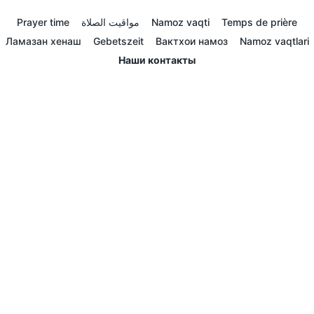
Prayer time
مواقيت الصلاة
Namoz vaqti
Temps de prière
Ламазан хенаш
Gebetszeit
Вактхои намоз
Namoz vaqtlari
Наши контакты