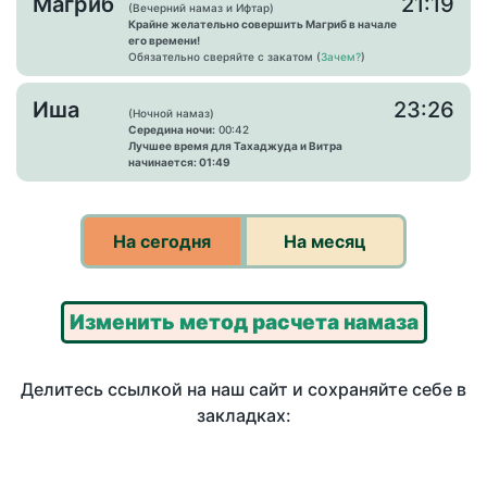
Магриб
21:19
(Вечерний намаз и Ифтар)
Крайне желательно совершить Магриб в начале
его времени!
Обязательно сверяйте с закатом (
Зачем?
)
Иша
23:26
(Ночной намаз)
Середина ночи:
00:42
Лучшее время для Тахаджуда и Витра
начинается: 01:49
На сегодня
На месяц
Изменить метод расчета намаза
Делитесь ссылкой на наш сайт и сохраняйте себе в
закладках: