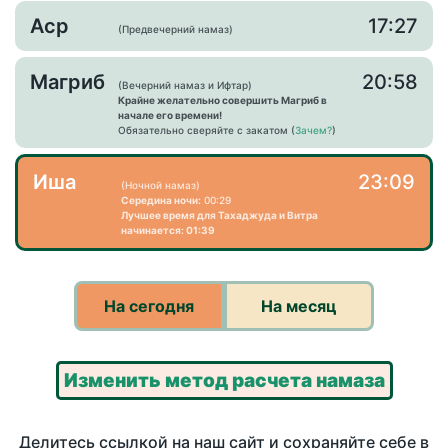
Аср
17:27
(Предвечерний намаз)
Магриб
20:58
(Вечерний намаз и Ифтар)
Крайне желательно совершить Магриб в
начале его времени!
Обязательно сверяйте с закатом (
Зачем?
)
Иша
23:09
(Ночной намаз)
Середина ночи:
00:29
Лучшее время для Тахаджуда и Витра
начинается: 01:39
На сегодня
На месяц
Изменить метод расчета намаза
Делитесь ссылкой на наш сайт и сохраняйте себе в