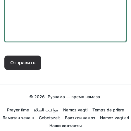
Отправить
© 2026
Рузнама — время намаза
Prayer time
مواقيت الصلاة
Namoz vaqti
Temps de prière
Ламазан хенаш
Gebetszeit
Вактхои намоз
Namoz vaqtlari
Наши контакты