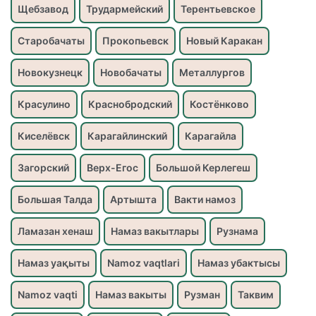
Щебзавод
Трудармейский
Терентьевское
Старобачаты
Прокопьевск
Новый Каракан
Новокузнецк
Новобачаты
Металлургов
Красулино
Краснобродский
Костёнково
Киселёвск
Карагайлинский
Карагайла
Загорский
Верх-Егос
Большой Керлегеш
Большая Талда
Артышта
Вакти намоз
Ламазан хенаш
Намаз вакытлары
Рузнама
Намаз уақыты
Namoz vaqtlari
Намаз убактысы
Namoz vaqti
Намаз вакыты
Рузман
Таквим