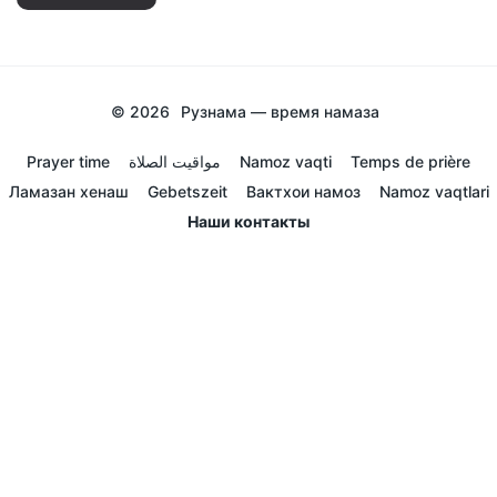
© 2026
Рузнама — время намаза
Prayer time
مواقيت الصلاة
Namoz vaqti
Temps de prière
Ламазан хенаш
Gebetszeit
Вактхои намоз
Namoz vaqtlari
Наши контакты