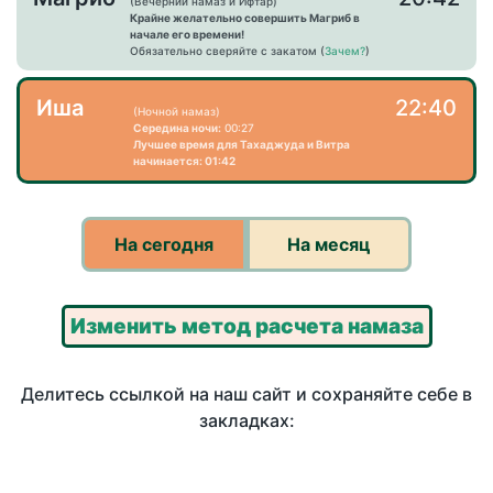
(Вечерний намаз и Ифтар)
Крайне желательно совершить Магриб в
начале его времени!
Обязательно сверяйте с закатом (
Зачем?
)
Иша
22:40
(Ночной намаз)
Середина ночи:
00:27
Лучшее время для Тахаджуда и Витра
начинается: 01:42
На сегодня
На месяц
Изменить метод расчета намаза
Делитесь ссылкой на наш сайт и сохраняйте себе в
закладках: