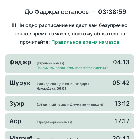
До Фаджра осталось —
03:38:59
!!!
Ни одно расписание не даст вам безупречно
точное время намазов, поэтому обязательно
прочитайте:
Правильное время намазов
Фаджр
04:13
(Утренний намаз)
Почему мы используем этот метод расчета?
Шурук
05:42
(Восход солнца и конец Фаджра)
Намаз Духа: 06:03
Зухр
13:12
(Обеденный намаз и Джума по пятницам)
Аср
17:17
(Предвечерний намаз)
Магриб
20:42