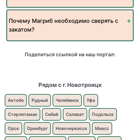
Почему Магриб необходимо сверять с
закатом?
Поделиться ссылкой на наш портал:
Рядом с г. Новотроицк
Актобе
Рудный
Челябинск
Уфа
Стерлитамак
Сибай
Салават
Подольск
Орск
Оренбург
Новочеркасск
Миасс