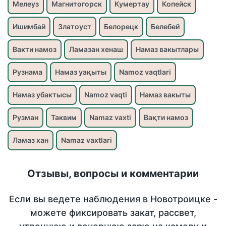
Мелеуз
Магнитогорск
Кумертау
Копейск
Ишимбай
Златоуст
Белорецк
Белебей
Вакти намоз
Ламазан хенаш
Намаз вакытлары
Рузнама
Намаз уақыты
Namoz vaqtlari
Намаз убактысы
Namoz vaqti
Намаз вакыты
Рузман
Таквим
Namaz vaxti
Вақти намоз
Ламаз хан
Namaz vaxtlari
Отзывы, вопросы и комментарии
Если вы ведете наблюдения в Новотроицке -
можете фиксировать закат, рассвет,