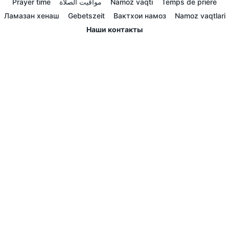
Prayer time
مواقيت الصلاة
Namoz vaqti
Temps de prière
Ламазан хенаш
Gebetszeit
Вактхои намоз
Namoz vaqtlari
Наши контакты