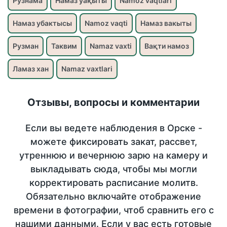
Рузнама
Намаз уақыты
Namoz vaqtlari
Намаз убактысы
Namoz vaqti
Намаз вакыты
Рузман
Таквим
Namaz vaxti
Вақти намоз
Ламаз хан
Namaz vaxtlari
Отзывы, вопросы и комментарии
Если вы ведете наблюдения в Орске -
можете фиксировать закат, рассвет,
утреннюю и вечернюю зарю на камеру и
выкладывать сюда, чтобы мы могли
корректировать расписание молитв.
Обязательно включайте отображение
времени в фотографии, чтоб сравнить его с
нашими данными. Если у вас есть готовые