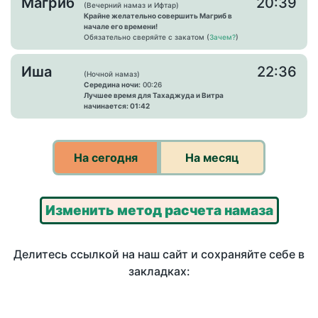
Магриб
20:39
(Вечерний намаз и Ифтар)
Крайне желательно совершить Магриб в
начале его времени!
Обязательно сверяйте с закатом (
Зачем?
)
Иша
22:36
(Ночной намаз)
Середина ночи:
00:26
Лучшее время для Тахаджуда и Витра
начинается: 01:42
На сегодня
На месяц
Изменить метод расчета намаза
Делитесь ссылкой на наш сайт и сохраняйте себе в
закладках: