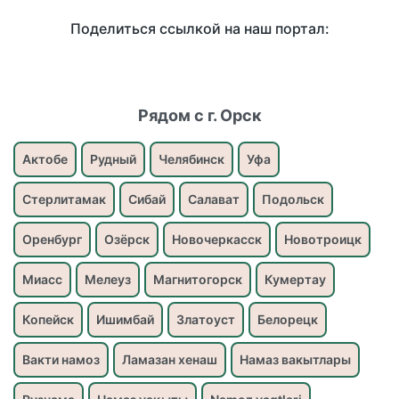
Поделиться ссылкой на наш портал:
Рядом с г. Орск
Актобе
Рудный
Челябинск
Уфа
Стерлитамак
Сибай
Салават
Подольск
Оренбург
Озёрск
Новочеркасск
Новотроицк
Миасс
Мелеуз
Магнитогорск
Кумертау
Копейск
Ишимбай
Златоуст
Белорецк
Вакти намоз
Ламазан хенаш
Намаз вакытлары