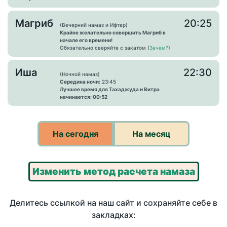
Магриб
20:25
(Вечерний намаз и Ифтар)
Крайне желательно совершить Магриб в
начале его времени!
Обязательно сверяйте с закатом (
Зачем?
)
Иша
22:30
(Ночной намаз)
Середина ночи:
23:45
Лучшее время для Тахаджуда и Витра
начинается: 00:52
На сегодня
На месяц
Изменить метод расчета намаза
Делитесь ссылкой на наш сайт и сохраняйте себе в
закладках: