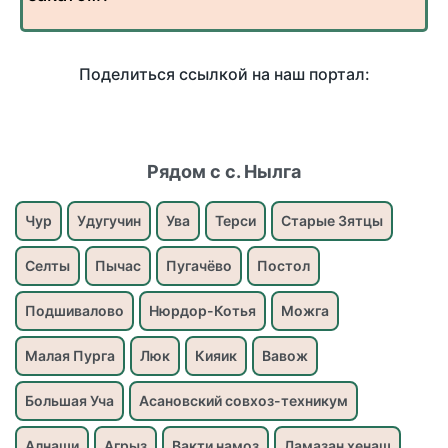
Поделиться ссылкой на наш портал:
Рядом с с. Нылга
Чур
Удугучин
Ува
Терси
Старые Зятцы
Селты
Пычас
Пугачёво
Постол
Подшивалово
Нюрдор-Котья
Можга
Малая Пурга
Люк
Кияик
Вавож
Большая Уча
Асановский совхоз-техникум
Алнаши
Агрыз
Вакти намоз
Ламазан хенаш