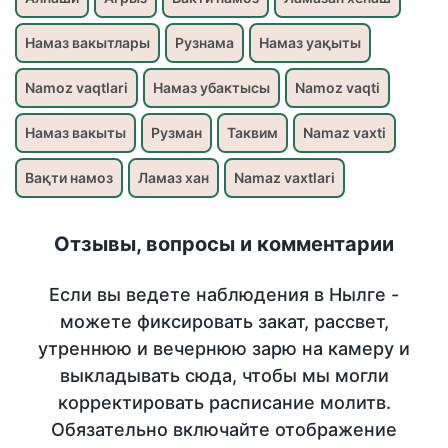
Намаз вакытлары
Рузнама
Намаз уақыты
Namoz vaqtlari
Намаз убактысы
Namoz vaqti
Намаз вакыты
Рузман
Таквим
Namaz vaxti
Вақти намоз
Ламаз хан
Namaz vaxtlari
Отзывы, вопросы и комментарии
Если вы ведете наблюдения в Нылге -
можете фиксировать закат, рассвет,
утреннюю и вечернюю зарю на камеру и
выкладывать сюда, чтобы мы могли
корректировать расписание молитв.
Обязательно включайте отображение