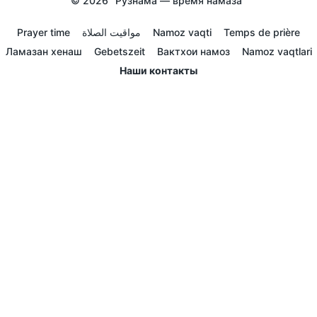
© 2026
Рузнама — время намаза
Prayer time
مواقيت الصلاة
Namoz vaqti
Temps de prière
Ламазан хенаш
Gebetszeit
Вактхои намоз
Namoz vaqtlari
Наши контакты