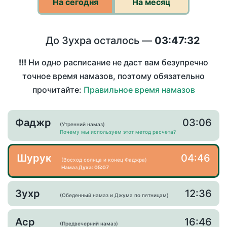
На сегодня
На месяц
До Зухра осталось —
03:47:32
!!!
Ни одно расписание не даст вам безупречно
точное время намазов, поэтому обязательно
прочитайте:
Правильное время намазов
Фаджр
03:06
(Утренний намаз)
Почему мы используем этот метод расчета?
Шурук
04:46
(Восход солнца и конец Фаджра)
Намаз Духа: 05:07
Зухр
12:36
(Обеденный намаз и Джума по пятницам)
Аср
16:46
(Предвечерний намаз)