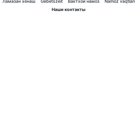
Ламазан хенаш
Gebetszeit
Вактхои намоз
Namoz vaqtlari
Наши контакты