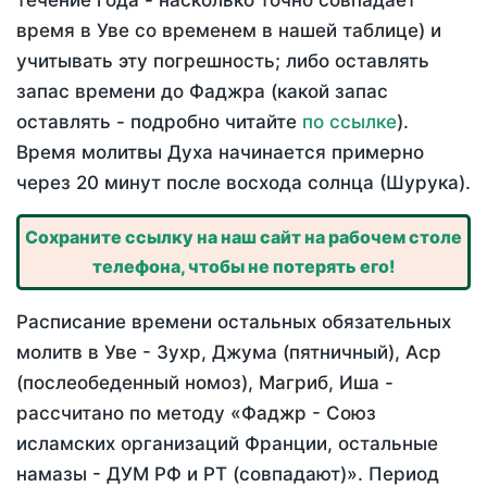
течение года - насколько точно совпадает
время в Уве со временем в нашей таблице) и
учитывать эту погрешность; либо оставлять
запас времени до Фаджра (какой запас
оставлять - подробно читайте
по ссылке
).
Время молитвы Духа начинается примерно
через 20 минут после восхода солнца (Шурука).
Сохраните ссылку на наш сайт на рабочем столе
телефона, чтобы не потерять его!
Расписание времени остальных обязательных
молитв в Уве - Зухр, Джума (пятничный), Аср
(послеобеденный номоз), Магриб, Иша -
рассчитано по методу «Фаджр - Союз
исламских организаций Франции, остальные
намазы - ДУМ РФ и РТ (совпадают)». Период