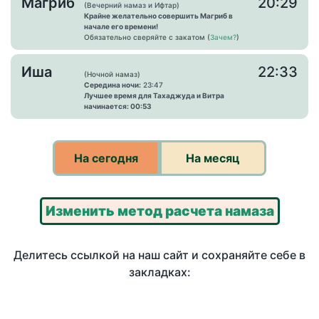
Магриб
20:29
(Вечерний намаз и Ифтар)
Крайне желательно совершить Магриб в
начале его времени!
Обязательно сверяйте с закатом (
Зачем?
)
Иша
22:33
(Ночной намаз)
Середина ночи:
23:47
Лучшее время для Тахаджуда и Витра
начинается: 00:53
На сегодня
На месяц
Изменить метод расчета намаза
Делитесь ссылкой на наш сайт и сохраняйте себе в
закладках: