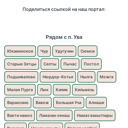
Поделиться ссылкой на наш портал:
Рядом с п. Ува
Юкаменское
Чур
Удугучин
Сюмси
Старые Зятцы
Селты
Пычас
Постол
Подшивалово
Нюрдор-Котья
Нылга
Можга
Малая Пурга
Люк
Кияик
Кильмезь
Вараксино
Вавож
Большая Уча
Алнаши
Вакти намоз
Ламазан хенаш
Намаз вакытлары