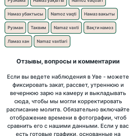
Рузнама
Намаз уақыты
Namoz vaqtlari
Намаз убактысы
Namoz vaqti
Намаз вакыты
Рузман
Таквим
Namaz vaxti
Вақти намоз
Ламаз хан
Namaz vaxtlari
Отзывы, вопросы и комментарии
Если вы ведете наблюдения в Уве - можете
фиксировать закат, рассвет, утреннюю и
вечернюю зарю на камеру и выкладывать
сюда, чтобы мы могли корректировать
расписание молитв. Обязательно включайте
отображение времени в фотографии, чтоб
сравнить его с нашими данными. Если у вас
есть готовые графики, основанные на