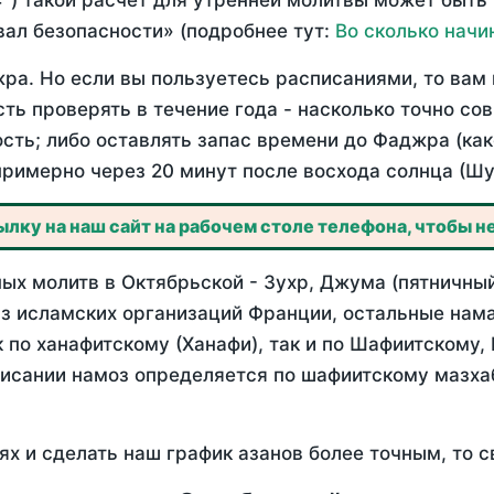
°) такой расчет для утренней молитвы может быть
ал безопасности» (подробнее тут:
Во сколько начи
ра. Но если вы пользуетесь расписаниями, то вам 
сть проверять в течение года - насколько точно с
ость; либо оставлять запас времени до Фаджра (как
примерно через 20 минут после восхода солнца (Шу
лку на наш сайт на рабочем столе телефона, чтобы не
х молитв в Октябрьской - Зухр, Джума (пятничный
з исламских организаций Франции, остальные нама
 по ханафитскому (Ханафи), так и по Шафиитскому,
писании намоз определяется по шафиитскому мазх
ях и сделать наш график азанов более точным, то с