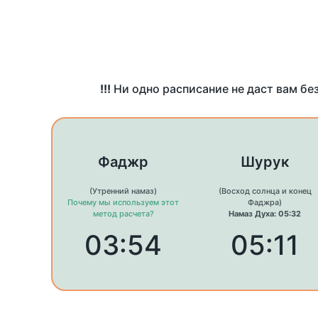
!!!
Ни одно расписание не даст вам бе
Фаджр
Шурук
(Утренний намаз)
(Восход солнца и конец
Почему мы используем этот
Фаджра)
метод расчета?
Намаз Духа: 05:32
03:54
05:11