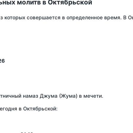
ьных молитв в Октябрьской
из которых совершается в определенное время. В О
26
ятничный намаз Джума (Жума) в мечети.
егодня в Октябрьской: