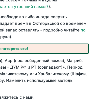
 не совсем точным и
в целях
нается утренний намаз?
).
необходимо либо иногда сверять
овпадает время в Октябрьской со временем
ой запас оставлять - подробно читайте
по
рука).
 потерять его!
), Аср (послеобеденный номоз), Магриб,
зы - ДУМ РФ и РТ (совпадают)». Период
 Маликитскому или Ханбалитскому (Шафии,
абу. Изменить используемые методы
вяжитесь с нами.