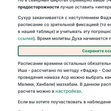
Но в северных широтах (примерно выше 54
предосторожности
лучше оставить «интерв
Сухур заканчивается с наступлением Фадж
расписание со зрительной фиксацией (то е
в нашей таблице) и учитывать эту погрешн
ссылке
). Время молитвы Духа начинается 
Сохраните ссы
Расписание времени остальных обязательны
Иша - рассчитано по методу «Фаджр - Сою
проведения намаза Аср можно выбрать как
Малики, Ханбали) мазхабам. В данном рас
настройках
расчета можно в
.
Если вы хотите поучаствовать в наблюдени