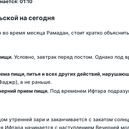
ается: 01:10
ьской на сегодня
о во время месяца Рамадан, стоит кратко объясни
ем пищи.
Условно, завтрак перед постом. Однако под 
ержание от приема пищи, питья и всех других действий, наруша
аджр), а не раньше.
 - это вечерний прием пищи.
Под временем Ифтара подразум
ом утренней зари и заканчивается с закатом солнц
я Ифтара начинается с наступлением Вечерней мол