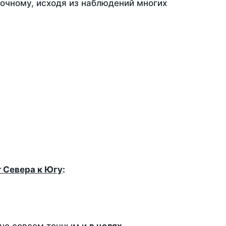
точному, исходя из наблюдений многих
т Севера к Югу
: