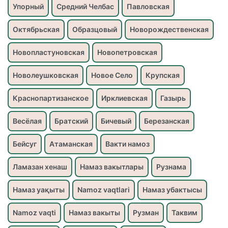
Упорный
Средний Челбас
Павловская
Октябрьская
Образцовый
Новорождественская
Новопластуновская
Новопетровская
Новолеушковская
Новое Село
Крупская
Краснопартизанское
Ирклиевская
Газырь
Весёлая
Братский
Бичевый
Березанская
Бейсуг
Атаманская
Вакти намоз
Ламазан хенаш
Намаз вакытлары
Рузнама
Намаз уақыты
Namoz vaqtlari
Намаз убактысы
Namoz vaqti
Намаз вакыты
Рузман
Таквим