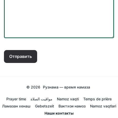
Отправить
© 2026
Рузнама — время намаза
Prayer time
مواقيت الصلاة
Namoz vaqti
Temps de prière
Ламазан хенаш
Gebetszeit
Вактхои намоз
Namoz vaqtlari
Наши контакты