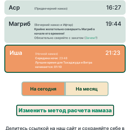
Аср
16:27
(Предвечерний намаз)
Магриб
19:44
(Вечерний намаз и Ифтар)
Крайне желательно совершить Магриб в
начале его времени!
Обязательно сверяйте с закатом (
Зачем?
)
Иша
21:23
(Ночной намаз)
Середина ночи:
23:48
Лучшее время для Тахаджуда и Витра
начинается: 01:10
На сегодня
На месяц
Изменить метод расчета намаза
Делитесь ссылкой на наш сайт и сохраняйте себе в