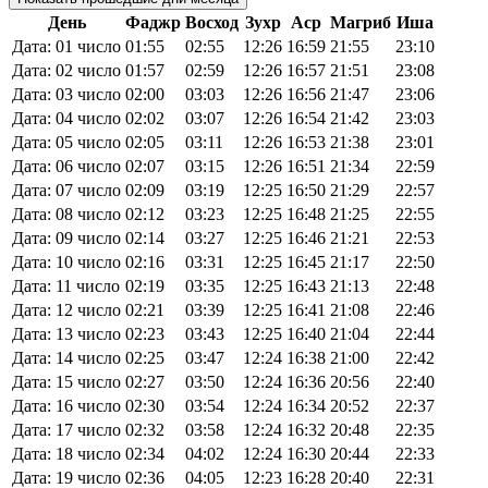
День
Фаджр
Восход
Зухр
Аср
Магриб
Иша
Дата: 01 число
01:55
02:55
12:26
16:59
21:55
23:10
Дата: 02 число
01:57
02:59
12:26
16:57
21:51
23:08
Дата: 03 число
02:00
03:03
12:26
16:56
21:47
23:06
Дата: 04 число
02:02
03:07
12:26
16:54
21:42
23:03
Дата: 05 число
02:05
03:11
12:26
16:53
21:38
23:01
Дата: 06 число
02:07
03:15
12:26
16:51
21:34
22:59
Дата: 07 число
02:09
03:19
12:25
16:50
21:29
22:57
Дата: 08 число
02:12
03:23
12:25
16:48
21:25
22:55
Дата: 09 число
02:14
03:27
12:25
16:46
21:21
22:53
Дата: 10 число
02:16
03:31
12:25
16:45
21:17
22:50
Дата: 11 число
02:19
03:35
12:25
16:43
21:13
22:48
Дата: 12 число
02:21
03:39
12:25
16:41
21:08
22:46
Дата: 13 число
02:23
03:43
12:25
16:40
21:04
22:44
Дата: 14 число
02:25
03:47
12:24
16:38
21:00
22:42
Дата: 15 число
02:27
03:50
12:24
16:36
20:56
22:40
Дата: 16 число
02:30
03:54
12:24
16:34
20:52
22:37
Дата: 17 число
02:32
03:58
12:24
16:32
20:48
22:35
Дата: 18 число
02:34
04:02
12:24
16:30
20:44
22:33
Дата: 19 число
02:36
04:05
12:23
16:28
20:40
22:31