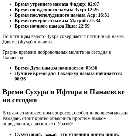
Время утреннего намаза Фаджр:
02:07
Время полуденного намаза Зухр:
12:26
Время послеполуденного намаза Аср:
16:51
Время вечернего намаза Магриб:
21:34
Время ночного намаза Иша:
22:59
По пятницам вместо Зухра совершается пятничный намаз
Джума (Жума) в мечети.
График времени добровольных молитв на сегодня в
Панаевске:
Время Духа намаза начинается: 03:36
Лучшее время для Тахаджуд намаза начинается:
00:36
Время Сухура и Ифтара в Панаевске
на сегодня
В связи со множеством вопросов, особенно во время месяца
Рамадан, стоит кратко объяснить простым языком
определения, связанные с Уразой:
Сухур (араб. سحور) - это утренний прием пищи.