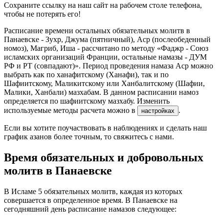
Сохраните ссылку на наш сайт на рабочем столе телефона,
чтобы не потерять его!
Расписание времени остальных обязательных молитв в
Панаевске - Зухр, Джума (пятничный), Аср (послеобеденный
номоз), Магриб, Иша - рассчитано по методу «Фаджр - Союз
исламских организаций Франции, остальные намазы - ДУМ
РФ и РТ (совпадают)». Период проведения намаза Аср можно
выбрать как по ханафитскому (Ханафи), так и по
Шафиитскому, Маликитскому или Ханбалитскому (Шафии,
Малики, Ханбали) мазхабам. В данном расписании намоз
определяется по шафиитскому мазхабу. Изменить
используемые методы расчета можно в
.
настройках
Если вы хотите поучаствовать в наблюдениях и сделать наш
график азанов более точным, то свяжитесь с нами.
Время обязательных и добровольных
молитв в Панаевске
В Исламе 5 обязательных молитв, каждая из которых
совершается в определенное время. В Панаевске на
сегодняшний день расписание намазов следующее: