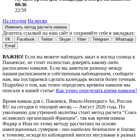
00:36
22:59
На сегодня
На месяц
Изменить метод расчета намаза
Делитесь ссылкой на наш сайт и сохраняйте себе в закладках:
VK
Facebook
Twitter
Skype
Viber
Telegram
Whatsapp
Email
ВАЖНО!
Если вы можете наблюдать закат и восход солнца в
Панаевске, не стоит полностью доверять какому-либо
расписанию намазов. Если вы заметили разницу между
нашим расписанием и собственным наблюдением, сообщите
нам, мы постараемся сделать календарь молитв более точным.
Подробно о том, как точно определять времена намазов мы
описали в нашей статье:
Как точно определять время намазов?
Время намаза для с. Панаевск, Ямало-Ненецкого Ао, Россия
RU
на
сегодня
и текущий месяц —
Август 2026 года
. По
умолчанию для утренней молитвы стоит метод расчета "Союз
исламских организаций Франции", так как время намаза
Фаджр и Иша по этому методу рассчитано на основе
навигационных сумерков - оно наиболее безопасное и близко
к точному, исходя из наблюдений многих мусульман в разных