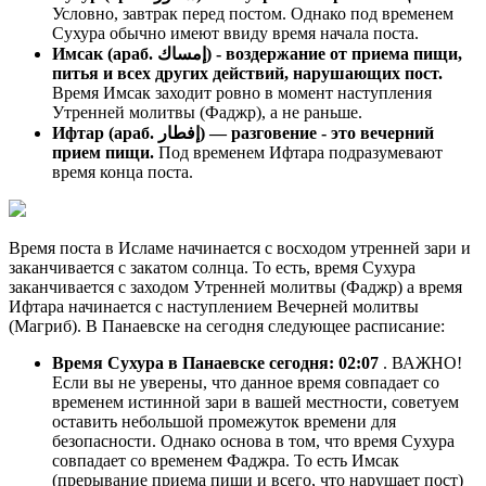
Условно, завтрак перед постом. Однако под временем
Сухура обычно имеют ввиду время начала поста.
Имсак (араб. إمساك) - воздержание от приема пищи,
питья и всех других действий, нарушающих пост.
Время Имсак заходит ровно в момент наступления
Утренней молитвы (Фаджр), а не раньше.
Ифтар (араб. إفطار) — разговение - это вечерний
прием пищи.
Под временем Ифтара подразумевают
время конца поста.
Время поста в Исламе начинается с восходом утренней зари и
заканчивается с закатом солнца. То есть, время Сухура
заканчивается с заходом Утренней молитвы (Фаджр) а время
Ифтара начинается с наступлением Вечерней молитвы
(Магриб). В Панаевске на сегодня следующее расписание:
Время Сухура в Панаевске сегодня:
02:07
. ВАЖНО!
Если вы не уверены, что данное время совпадает со
временем истинной зари в вашей местности, советуем
оставить небольшой промежуток времени для
безопасности. Однако основа в том, что время Сухура
совпадает со временем Фаджра. То есть Имсак
(прерывание приема пищи и всего, что нарушает пост)