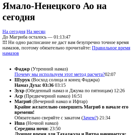
Ямало-Ненецкого Ао на
сегодня
На сегодня
На месяц
До Магриба осталось —
01:13:47
!!!
Ни одно расписание не даст вам безупречно точное время
намазов, поэтому обязательно прочитайте:
Правильное время
намазов
Фаджр
(Утренний намаз)
Почему мы используем этот метод расчета?
02:07
Шурук
(Восход солнца и конец Фаджра)
Намаз Духа: 03:36
03:15
Зухр
(Обеденный намаз и Джума по пятницам)
12:26
Аср
(Предвечерний намаз)
16:51
Магриб
(Вечерний намаз и Ифтар)
Крайне желательно совершить Магриб в начале его
времени!
Обязательно сверяйте с закатом (
Зачем?
)
21:34
Иша
(Ночной намаз)
Середина ночи:
23:50
Лучшее время для Тахаджуда и Витра начинается: