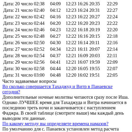
Дата: 20 число
02:38
04:09
12:23
16:26
20:35
22:29
Дата: 21 число
02:40
04:12
12:23
16:24
20:31
22:27
Дата: 22 число
02:42
04:16
12:23
16:22
20:27
22:24
Дата: 23 число
02:44
04:20
12:22
16:20
20:23
22:22
Дата: 24 число
02:46
04:23
12:22
16:18
20:19
22:20
Дата: 25 число
02:48
04:27
12:22
16:16
20:15
22:18
Дата: 26 число
02:50
04:30
12:22
16:14
20:11
22:16
Дата: 27 число
02:52
04:34
12:21
16:11
20:07
22:14
Дата: 28 число
02:54
04:37
12:21
16:09
20:03
22:11
Дата: 29 число
02:56
04:41
12:21
16:07
19:59
22:09
Дата: 30 число
02:58
04:44
12:20
16:05
19:55
22:07
Дата: 31 число
03:00
04:48
12:20
16:02
19:51
22:05
Часто задаваемые вопросы
Во сколько совершается Тахаджуд и Витр в Панаевске
сегодня?
Дополнительные ночные молитвы читаются сразу после Иша.
Однако ЛУЧШЕЕ время для Тахаджуда и Витра начинается в
последнюю треть ночи и заканчивается с наступлением
Фаджра. В своей таблице (смотрите выше) мы каждый день
выводим эти данные.
По какому методу вы определяете времена намазов?
По умолчанию для с. Панаевск установлен метод расчета