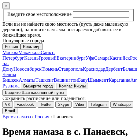
×
Введите свое местоположение
Если вы не найдете свою местность (пусть даже маленькую
деревню), напишите нам - мы постараемся добавить ее в
ближайшее время.
Популярные города
Россия
Весь мир
Москва
Махачкала
Санкт-
Петербург
Казань
Грозный
Екатеринбург
Уфа
Самара
Каспийск
Рос
на-
Дону
Новосибирск
Тюмень
Ставрополь
Краснодар
Дербент
Балаш
Челны
Бишкек
Алматы
Ташкент
Вашингтон
Баку
Шымкент
Караганда
Ак
Рузнама
Выберите город
Компас Киблы
Введите Ваш населенный пункт
Сохранить расписание или поделиться:
VK
Facebook
Twitter
Skype
Viber
Telegram
Whatsapp
Email
Время намаза
›
Россия
› Панаевск
Время намаза в с. Панаевск,