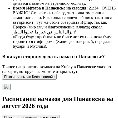
делается с азаном на утреннюю молитву.
Время Ифтара в Панаевске на сегодня:
21:34
. ОЧЕНЬ
ВАЖНО! Старайтесь наблюдать за закатом солнца
самостоятельно. Как только солнечный диск закатился
за горизонт - тут же стоит совершать Ифтар, так как
Пророк (мир ему и благословение Аллаха) сказал:
لا يزال الناس في خير ما عجلوا الفطر
«Люди будут пребывать во благе до тех пор, пока будут
торопиться с ифтаром» (Хадис достоверный, передали
Бухари и Муслим).
В какую сторону делать намаз в Панаевске?
Точное направление компаса на Киблу в Панаевске указано
на карте, которую вы можете открыть тут:
Показать компас Киблы онлайн
Расписание намазов для Панаевска на
август 2026 года
Показать прошедшие дни месяца