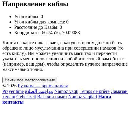
Направление киблы
Угол киблы:
0
Угол киблы для компаса:
0
Расстояние до Каабы:
0
Координаты:
66.74556
,
70.09083
Линия на карте показывает, в какую сторону должно быть
обращено лицо мусульманина при совершении намазов (то
есть киблу). Вы можете увеличить масштаб и перенести
указатель местоположения на любой известный вам объект
(например, ваш дом), чтобы определить нужное направление
максимально точно.
Найти моё местоположение
© 2026
Рузнама — время намаза
Prayer time
مواقيت الصلاة
Namoz vaqti
Temps de prière
Ламазан
хенаш
Gebetszeit
Вактхои намоз
Namoz vaqtlari
Наши
контакты