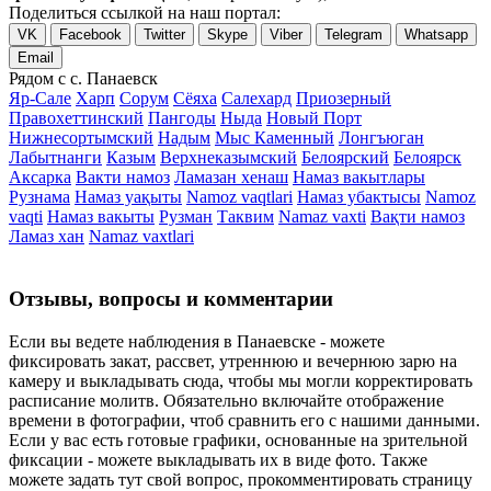
Поделиться ссылкой на наш портал:
VK
Facebook
Twitter
Skype
Viber
Telegram
Whatsapp
Email
Рядом с с. Панаевск
Яр-Сале
Харп
Сорум
Сёяха
Салехард
Приозерный
Правохеттинский
Пангоды
Ныда
Новый Порт
Нижнесортымский
Надым
Мыс Каменный
Лонгъюган
Лабытнанги
Казым
Верхнеказымский
Белоярский
Белоярск
Аксарка
Вакти намоз
Ламазан хенаш
Намаз вакытлары
Рузнама
Намаз уақыты
Namoz vaqtlari
Намаз убактысы
Namoz
vaqti
Намаз вакыты
Рузман
Таквим
Namaz vaxti
Вақти намоз
Ламаз хан
Namaz vaxtlari
Отзывы, вопросы и комментарии
Если вы ведете наблюдения в Панаевске - можете
фиксировать закат, рассвет, утреннюю и вечернюю зарю на
камеру и выкладывать сюда, чтобы мы могли корректировать
расписание молитв. Обязательно включайте отображение
времени в фотографии, чтоб сравнить его с нашими данными.
Если у вас есть готовые графики, основанные на зрительной
фиксации - можете выкладывать их в виде фото. Также
можете задать тут свой вопрос, прокомментировать страницу