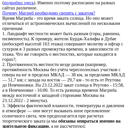
(
подробно здесь
). Именно поэтому расписание на разных
сайтах различное.
Почему Магриб необходимо сверять с закатом?
Время Магриба - это время заката солнца. Но оно может
отличаться от астрономических вычислений по нескольким
причинам:
1. Ландшафт местности может быть разным (горы, равнина,
низменность). К примеру, жители Бурдж-Халифы в Дубае
(небоскреб высотой 163 этажа) совершают молитву и ифтар с
сухуром в 3 разных промежутка времени, в зависимости от
этажа. Что же говорить о местностях, которые находятся в
горах?;
2. Протяженность местности везде разная (например,
протяжённость Москвы без учёта чересполосных участков с
севера на юг в пределах МКАД — 38 км, за пределами МКАД
— 51,7 км; с запада на восток — 29,7 км - то есть от Реутова
до Немчиновки. На 23.12.2022 закат солнца в Реутово - 15:58,
а в Немчиновке - 16:00. То есть разница времени Магриба
между восточной и западной сторонами Москвы на
23.12.2022 - 2 минуты).
3. Эффекты фактической влажности, температуры и давления
в атмосфере — они могут вызывать иное преломление
солнечного света, чем предполагается при расчетах
теоретического заката (а мы
обязаны опираться именно на
зрительную фиксацию
, а не рассчетную);