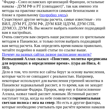
"Фаджр - Союз исламских организаций Франции, остальные
намазы - ДУМ РФ и РТ (совпадают)", так как именно эти
методы на практике оказываются самыми безопасными и
ближе к правильному (
подробно здесь
).
Существуют другие методы расчета, самые известные - это
ВИЛ, ДУМ РТ, ДУМ РФ, ДУМ КБР, ЦДУМ, ДУМ СПБ,
ДУМСО, ДУМ РБ. Вы можете выбрать наиболее подходящий
вам в настройках.
Очень советуем вам сверить наше расписание со зрительным
методом в Панаевске, и только потом выбрать подходящий
вам метод расчета. Как определять время намаза правильно,
читайте подробно в нашей статье по ссылке выше.
Почему на разных сайтах разное расписание молитв?
Всевышний Аллах сказал: «Поистине, молитва предписана
для верующих в
определенное
время». (сура ан-Ниса, 4:
103).
Дело в том, что почти все сайты берут за основу вычисления,
которые часто не совпадают с реальностью. Например,
некоторые используют для вычисления утренней молитвы в
Панаевске зодиакальный рассвет, в то время, как он заходит
гораздо раньше Фаджра. Пророк, мир ему и благословение
Аллаха, назвал такой рассвет ложным. Истинный рассвет
наступает тогда, когда на небе появляется
горизонтальная
светлая полоса с юга на север
. Но есть и другие факторы,
которые необходимо учитывать при расчёте времени намазов