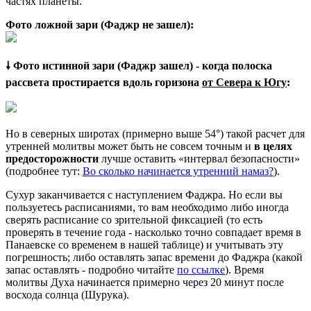
частях планеты.
Фото ложной зари (Фаджр не зашел):
🠗 Фото истинной зари (Фаджр зашел) - когда полоска
рассвета простирается вдоль горизона
от Севера к Югу
:
Но в северных широтах (примерно выше 54°) такой расчет для
утренней молитвы может быть не совсем точным и
в целях
предосторожности
лучше оставить «интервал безопасности»
(подробнее тут:
Во сколько начинается утренний намаз?
).
Сухур заканчивается с наступлением Фаджра. Но если вы
пользуетесь расписаниями, то вам необходимо либо иногда
сверять расписание со зрительной фиксацией (то есть
проверять в течение года - насколько точно совпадает время в
Панаевске со временем в нашей таблице) и учитывать эту
погрешность; либо оставлять запас времени до Фаджра (какой
запас оставлять - подробно читайте
по ссылке
). Время
молитвы Духа начинается примерно через 20 минут после
восхода солнца (Шурука).