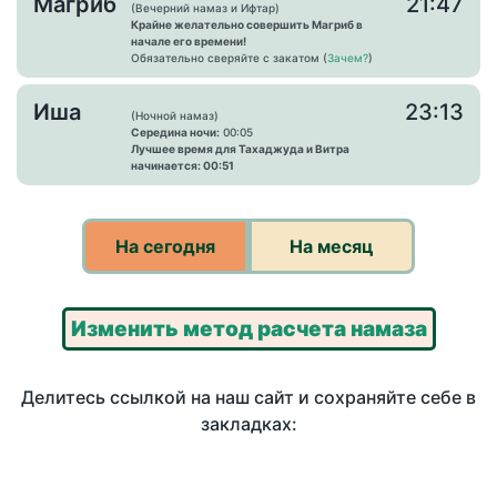
Магриб
21:47
(Вечерний намаз и Ифтар)
Крайне желательно совершить Магриб в
начале его времени!
Обязательно сверяйте с закатом (
Зачем?
)
Иша
23:13
(Ночной намаз)
Середина ночи:
00:05
Лучшее время для Тахаджуда и Витра
начинается: 00:51
На сегодня
На месяц
Изменить метод расчета намаза
Делитесь ссылкой на наш сайт и сохраняйте себе в
закладках: