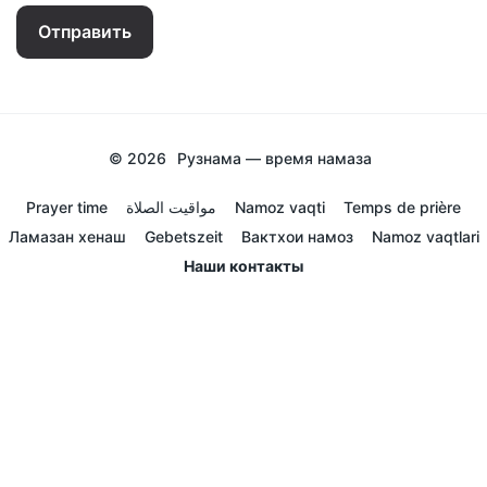
Отправить
© 2026
Рузнама — время намаза
Prayer time
مواقيت الصلاة
Namoz vaqti
Temps de prière
Ламазан хенаш
Gebetszeit
Вактхои намоз
Namoz vaqtlari
Наши контакты