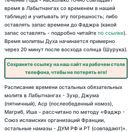
течение года - насколько точно совпадает
время в Лабытнангах со временем в нашей
таблице) и учитывать эту погрешность; либо
оставлять запас времени до Фаджра (какой
запас оставлять - подробно читайте
по ссылке
).
Время молитвы Духа начинается примерно
через 20 минут после восхода солнца (Шурука).
Сохраните ссылку на наш сайт на рабочем столе
телефона, чтобы не потерять его!
Расписание времени остальных обязательных
молитв в Лабытнангах - Зухр, Джума
(пятничный), Аср (послеобеденный номоз),
Магриб, Иша - рассчитано по методу «Фаджр -
Союз исламских организаций Франции,
остальные намазы - ДУМ РФ и РТ (совпадают)».