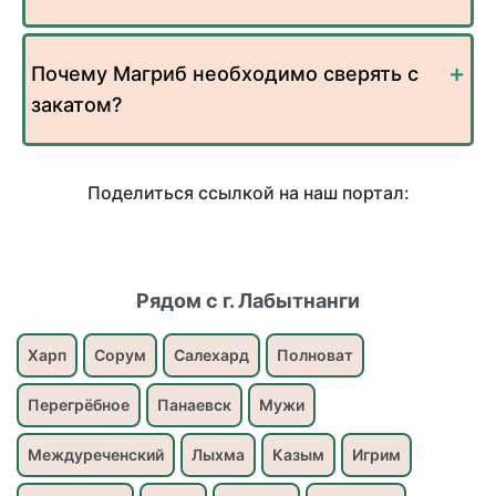
Почему Магриб необходимо сверять с
закатом?
Поделиться ссылкой на наш портал:
Рядом с г. Лабытнанги
Харп
Сорум
Салехард
Полноват
Перегрёбное
Панаевск
Мужи
Междуреченский
Лыхма
Казым
Игрим