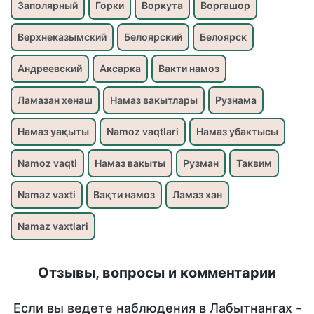
Заполярный
Горки
Воркута
Воргашор
Верхнеказымский
Белоярский
Белоярск
Андреевский
Аксарка
Вакти намоз
Ламазан хенаш
Намаз вакытлары
Рузнама
Намаз уақыты
Namoz vaqtlari
Намаз убактысы
Namoz vaqti
Намаз вакыты
Рузман
Таквим
Namaz vaxti
Вақти намоз
Ламаз хан
Namaz vaxtlari
Отзывы, вопросы и комментарии
Если вы ведете наблюдения в Лабытнангах -