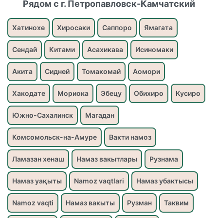
Рядом с г. Петропавловск-Камчатский
Хатинохе
Хиросаки
Саппоро
Ямагата
Сендай
Китами
Асахикава
Исиномаки
Акита
Сидней
Томакомай
Аомори
Хакодате
Мориока
Эбецу
Обихиро
Кусиро
Южно-Сахалинск
Магадан
Комсомольск-на-Амуре
Вакти намоз
Ламазан хенаш
Намаз вакытлары
Рузнама
Намаз уақыты
Namoz vaqtlari
Намаз убактысы
Namoz vaqti
Намаз вакыты
Рузман
Таквим