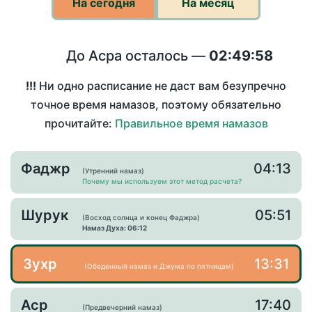
На сегодня
На месяц
До Асра осталось —
02:49:58
!!!
Ни одно расписание не даст вам безупречно
точное время намазов, поэтому обязательно
прочитайте:
Правильное время намазов
Фаджр
04:13
(Утренний намаз)
Почему мы используем этот метод расчета?
Шурук
05:51
(Восход солнца и конец Фаджра)
Намаз Духа: 06:12
Зухр
13:31
(Обеденный намаз и Джума по пятницам)
Аср
17:40
(Предвечерний намаз)