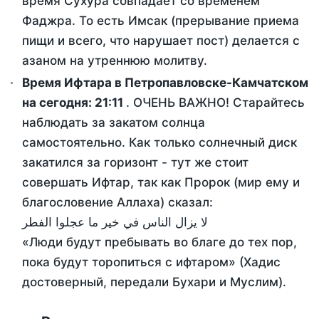
время Сухура совпадает со временем
Фаджра. То есть Имсак (прерывание приема
пищи и всего, что нарушает пост) делается с
азаном на утреннюю молитву.
Время Ифтара в Петропавловске-Камчатском
на сегодня:
21:11
. ОЧЕНЬ ВАЖНО! Старайтесь
наблюдать за закатом солнца
самостоятельно. Как только солнечный диск
закатился за горизонт - тут же стоит
совершать Ифтар, так как Пророк (мир ему и
благословение Аллаха) сказал:
لا يزال الناس في خير ما عجلوا الفطر
«Люди будут пребывать во благе до тех пор,
пока будут торопиться с ифтаром» (Хадис
достоверный, передали Бухари и Муслим).