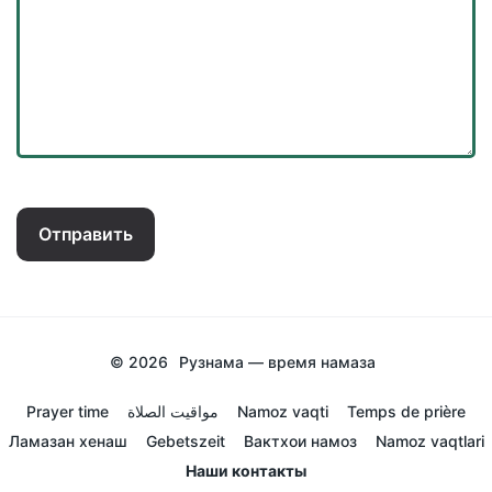
Отправить
© 2026
Рузнама — время намаза
Prayer time
مواقيت الصلاة
Namoz vaqti
Temps de prière
Ламазан хенаш
Gebetszeit
Вактхои намоз
Namoz vaqtlari
Наши контакты