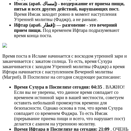
Имсак (араб. إمساك) - воздержание от приема пищи,
питья и всех других действий, нарушающих пост.
Время Имсак заходит ровно в момент наступления
Утренней молитвы (Фаджр), а не раньше.
Ифтар (араб. إفطار) — разговение - это вечерний
прием пищи.
Под временем Ифтара подразумевают
время конца поста.
Время поста в Исламе начинается с восходом утренней зари и
заканчивается с закатом солнца. То есть, время Сухура
заканчивается с заходом Утренней молитвы (Фаджр) а время
Ифтара начинается с наступлением Вечерней молитвы
(Магриб). В Поспелихе на сегодня следующее расписание:
Время Сухура в Поспелихе сегодня:
04:35
. ВАЖНО!
Если вы не уверены, что данное время совпадает со
временем истинной зари в вашей местности, советуем
оставить небольшой промежуток времени для
безопасности. Однако основа в том, что время Сухура
совпадает со временем Фаджра. То есть Имсак
(прерывание приема пищи и всего, что нарушает пост)
делается с азаном на утреннюю молитву.
Время Ифтара в Поспелихе на сегодня:
21:09
. ОЧЕНЬ