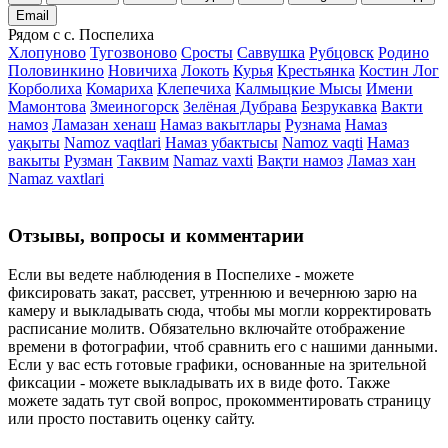
Email
Рядом с с. Поспелиха
Хлопуново
Тугозвоново
Сросты
Саввушка
Рубцовск
Родино
Половинкино
Новичиха
Локоть
Курья
Крестьянка
Костин Лог
Корболиха
Комариха
Клепечиха
Калмыцкие Мысы
Имени
Мамонтова
Змеиногорск
Зелёная Дубрава
Безрукавка
Вакти
намоз
Ламазан хенаш
Намаз вакытлары
Рузнама
Намаз
уақыты
Namoz vaqtlari
Намаз убактысы
Namoz vaqti
Намаз
вакыты
Рузман
Таквим
Namaz vaxti
Вақти намоз
Ламаз хан
Namaz vaxtlari
Отзывы, вопросы и комментарии
Если вы ведете наблюдения в Поспелихе - можете
фиксировать закат, рассвет, утреннюю и вечернюю зарю на
камеру и выкладывать сюда, чтобы мы могли корректировать
расписание молитв. Обязательно включайте отображение
времени в фотографии, чтоб сравнить его с нашими данными.
Если у вас есть готовые графики, основанные на зрительной
фиксации - можете выкладывать их в виде фото. Также
можете задать тут свой вопрос, прокомментировать страницу
или просто поставить оценку сайту.