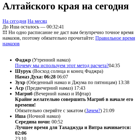
Алтайского края на сегодня
На сегодня
На месяц
До Иша осталось —
00:32:41
!!!
Ни одно расписание не даст вам безупречно точное время
намазов, поэтому обязательно прочитайте:
Правильное время
намазов
Фаджр
(Утренний намаз)
Почему мы используем этот метод расчета?
04:35
Шурук
(Восход солнца и конец Фаджра)
Намаз Духа: 06:28
06:07
Зухр
(Обеденный намаз и Джума по пятницам)
13:38
Аср
(Предвечерний намаз)
17:43
Магриб
(Вечерний намаз и Ифтар)
Крайне желательно совершить Магриб в начале его
времени!
Обязательно сверяйте с закатом (
Зачем?
)
21:09
Иша
(Ночной намаз)
Середина ночи:
00:52
Лучшее время для Тахаджуда и Витра начинается:
02:06
23:10