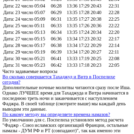
Дата: 22 число
05:04
06:28
13:36
17:29
20:43
22:31
Дата: 23 число
05:07
06:29
13:35
17:28
20:40
22:28
Дата: 24 число
05:09
06:31
13:35
17:27
20:38
22:25
Дата: 25 число
05:11
06:33
13:35
17:26
20:36
22:22
Дата: 26 число
05:13
06:34
13:35
17:24
20:34
22:20
Дата: 27 число
05:15
06:36
13:34
17:23
20:32
22:17
Дата: 28 число
05:17
06:38
13:34
17:22
20:29
22:14
Дата: 29 число
05:19
06:39
13:34
17:20
20:27
22:11
Дата: 30 число
05:21
06:41
13:33
17:19
20:25
22:08
Дата: 31 число
05:23
06:42
13:33
17:18
20:23
22:05
Часто задаваемые вопросы
Во сколько совершается Тахаджуд и Витр в Поспелихе
сегодня?
Дополнительные ночные молитвы читаются сразу после Иша.
Однако ЛУЧШЕЕ время для Тахаджуда и Витра начинается в
последнюю треть ночи и заканчивается с наступлением
Фаджра. В своей таблице (смотрите выше) мы каждый день
выводим эти данные.
По какому методу вы определяете времена намазов?
По умолчанию для с. Поспелиха установлен метод расчета
"Фаджр - Союз исламских организаций Франции, остальные
намазы - ДУМ РФ и РТ (совпадают)", так как именно эти