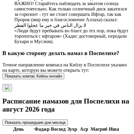
ВАЖНО! Старайтесь наблюдать за закатом солнца
самостоятельно. Как только солнечный диск закатился
за горизонт - тут же стоит совершать Ифтар, так как
Пророк (мир ему и благословение Аллаха) сказал:
لا يزال الناس في خير ما عجلوا الفطر
«Люди будут пребывать во благе до тех пор, пока будут
торопиться с ифтаром» (Хадис достоверный, передали
Бухари и Муслим).
В какую сторону делать намаз в Поспелихе?
Точное направление компаса на Киблу в Поспелихе указано
на карте, которую вы можете открыть тут:
Показать компас Киблы онлайн
Расписание намазов для Поспелихи на
август 2026 года
Показать прошедшие дни месяца
День
Фаджр
Восход
Зухр
Аср
Магриб
Иша