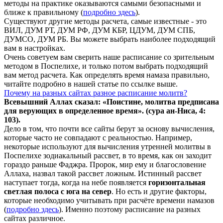
методы на практике оказываются самыми безопасными и
ближе к правильному (
подробно здесь
).
Существуют другие методы расчета, самые известные - это
ВИЛ, ДУМ РТ, ДУМ РФ, ДУМ КБР, ЦДУМ, ДУМ СПБ,
ДУМСО, ДУМ РБ. Вы можете выбрать наиболее подходящий
вам в настройках.
Очень советуем вам сверить наше расписание со зрительным
методом в Поспелихе, и только потом выбрать подходящий
вам метод расчета. Как определять время намаза правильно,
читайте подробно в нашей статье по ссылке выше.
Почему на разных сайтах разное расписание молитв?
Всевышний Аллах сказал: «Поистине, молитва предписана
для верующих в
определенное
время». (сура ан-Ниса, 4:
103).
Дело в том, что почти все сайты берут за основу вычисления,
которые часто не совпадают с реальностью. Например,
некоторые используют для вычисления утренней молитвы в
Поспелихе зодиакальный рассвет, в то время, как он заходит
гораздо раньше Фаджра. Пророк, мир ему и благословение
Аллаха, назвал такой рассвет ложным. Истинный рассвет
наступает тогда, когда на небе появляется
горизонтальная
светлая полоса с юга на север
. Но есть и другие факторы,
которые необходимо учитывать при расчёте времени намазов
(
подробно здесь
). Именно поэтому расписание на разных
сайтах различное.