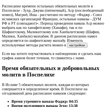
Расписание времени остальных обязательных молитв в
Поспелихе - Зухр, Джума (пятничный), Аср (послеобеденный
номоз), Магриб, Иша - рассчитано по методу «Фаджр - Союз
исламских организаций Франции, остальные намазы - ДУМ
РФ и РТ (совпадают)». Период проведения намаза Аср можно
выбрать как по ханафитскому (Ханафи), так и по
Шафиитскому, Маликитскому или Ханбалитскому (Шафии,
Малики, Ханбали) мазхабам. В данном расписании намоз
определяется по шафиитскому мазхабу. Изменить
используемые методы расчета можно в
.
настройках
Если вы хотите поучаствовать в наблюдениях и сделать наш
график азанов более точным, то свяжитесь с нами.
Время обязательных и добровольных
молитв в Поспелихе
В Исламе 5 обязательных молитв, каждая из которых
совершается в определенное время. В Поспелихе на
сегодняшний день расписание намазов следующее:
Время утреннего намаза Фаджр:
04:35
Время полуденного намаза Зухр:
13:38