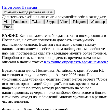
На сегодня
На месяц
Изменить метод расчета намаза
Делитесь ссылкой на наш сайт и сохраняйте себе в закладках:
VK
Facebook
Twitter
Skype
Viber
Telegram
Whatsapp
Email
ВАЖНО!
Если вы можете наблюдать закат и восход солнца в
Поспелихе, не стоит полностью доверять какому-либо
расписанию намазов. Если вы заметили разницу между
нашим расписанием и собственным наблюдением, сообщите
нам, мы постараемся сделать календарь молитв более точным.
Подробно о том, как точно определять времена намазов мы
описали в нашей статье:
Как точно определять время намазов?
Время намаза для с. Поспелиха, Алтайского края, Россия
RU
на
сегодня
и текущий месяц —
Август 2026 года
. По
умолчанию для утренней молитвы стоит метод расчета "Союз
исламских организаций Франции", так как время намаза
Фаджр и Иша по этому методу рассчитано на основе
навигационных сумерков - оно наиболее безопасное и близко
к точному, исходя из наблюдений многих мусульман в разных
частях планеты.
Фото ложной зари (Фаджр не зашел):