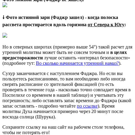
🠗 Фото истинной зари (Фаджр зашел) - когда полоска
рассвета простирается вдоль горизона
от Севера к Югу
:
Но в северных широтах (примерно выше 54°) такой расчет для
утренней молитвы может быть не совсем точным и
в целях
предосторожности
лучше оставить «интервал безопасности»
(подробнее тут:
Во сколько начинается утренний намаз?
).
Сухур заканчивается с наступлением Фаджра. Но если вы
пользуетесь расписаниями, то вам необходимо либо иногда
сверять расписание со зрительной фиксацией (то есть
проверять в течение года - насколько точно совпадает время в
Поспелихе со временем в нашей таблице) и учитывать эту
погрешность; либо оставлять запас времени до Фаджра (какой
запас оставлять - подробно читайте
по ссылке
). Время
молитвы Духа начинается примерно через 20 минут после
восхода солнца (Шурука).
Сохраните ссылку на наш сайт на рабочем столе телефона,
чтобы не потерять его!