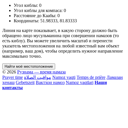
Угол киблы:
0
Угол киблы для компаса:
0
Расстояние до Каабы:
0
Координаты:
51.98333
,
81.83333
Линия на карте показывает, в какую сторону должно быть
обращено лицо мусульманина при совершении намазов (то
есть киблу). Вы можете увеличить масштаб и перенести
указатель местоположения на любой известный вам объект
(например, ваш дом), чтобы определить нужное направление
максимально точно.
Найти моё местоположение
© 2026
Рузнама — время намаза
Prayer time
مواقيت الصلاة
Namoz vaqti
Temps de prière
Ламазан
хенаш
Gebetszeit
Вактхои намоз
Namoz vaqtlari
Наши
контакты