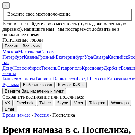
×
Введите свое местоположение
Если вы не найдете свою местность (пусть даже маленькую
деревню), напишите нам - мы постараемся добавить ее в
ближайшее время.
Популярные города
Россия
Весь мир
Москва
Махачкала
Санкт-
Петербург
Казань
Грозный
Екатеринбург
Уфа
Самара
Каспийск
Рос
на-
Дону
Новосибирск
Тюмень
Ставрополь
Краснодар
Дербент
Балаш
Челны
Бишкек
Алматы
Ташкент
Вашингтон
Баку
Шымкент
Караганда
Ак
Рузнама
Выберите город
Компас Киблы
Введите Ваш населенный пункт
Сохранить расписание или поделиться:
VK
Facebook
Twitter
Skype
Viber
Telegram
Whatsapp
Email
Время намаза
›
Россия
› Поспелиха
Время намаза в с. Поспелиха,