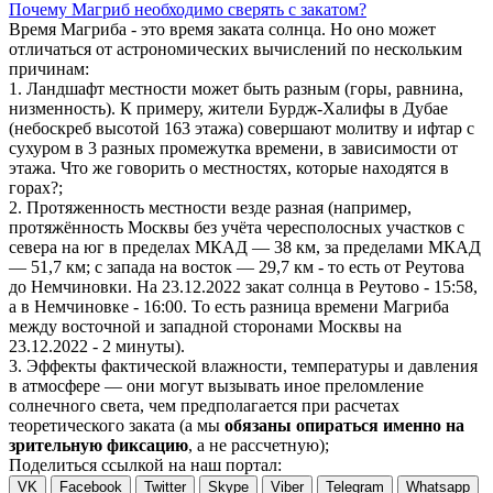
Почему Магриб необходимо сверять с закатом?
Время Магриба - это время заката солнца. Но оно может
отличаться от астрономических вычислений по нескольким
причинам:
1. Ландшафт местности может быть разным (горы, равнина,
низменность). К примеру, жители Бурдж-Халифы в Дубае
(небоскреб высотой 163 этажа) совершают молитву и ифтар с
сухуром в 3 разных промежутка времени, в зависимости от
этажа. Что же говорить о местностях, которые находятся в
горах?;
2. Протяженность местности везде разная (например,
протяжённость Москвы без учёта чересполосных участков с
севера на юг в пределах МКАД — 38 км, за пределами МКАД
— 51,7 км; с запада на восток — 29,7 км - то есть от Реутова
до Немчиновки. На 23.12.2022 закат солнца в Реутово - 15:58,
а в Немчиновке - 16:00. То есть разница времени Магриба
между восточной и западной сторонами Москвы на
23.12.2022 - 2 минуты).
3. Эффекты фактической влажности, температуры и давления
в атмосфере — они могут вызывать иное преломление
солнечного света, чем предполагается при расчетах
теоретического заката (а мы
обязаны опираться именно на
зрительную фиксацию
, а не рассчетную);
Поделиться ссылкой на наш портал:
VK
Facebook
Twitter
Skype
Viber
Telegram
Whatsapp