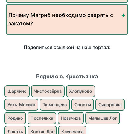
Почему Магриб необходимо сверять с
закатом?
Поделиться ссылкой на наш портал:
Рядом с с. Крестьянка
Шарчино
Чистоозёрка
Хлопуново
Усть-Мосиха
Тюменцево
Сросты
Сидоровка
Родино
Поспелиха
Новичиха
Малышев Лог
Локоть
Костин Лог
Клепечиха