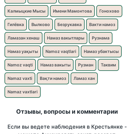
Калмыцкие Мысы
Имени Мамонтова
Гонохово
Гилёвка
Вылково
Безрукавка
Вакти намоз
Ламазан хенаш
Намаз вакытлары
Рузнама
Намаз уақыты
Namoz vaqtlari
Намаз убактысы
Namoz vaqti
Намаз вакыты
Рузман
Таквим
Namaz vaxti
Вақти намоз
Ламаз хан
Namaz vaxtlari
Отзывы, вопросы и комментарии
Если вы ведете наблюдения в Крестьянке -