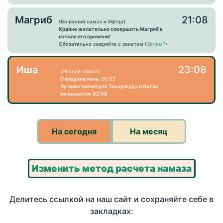
Магриб
21:08
(Вечерний намаз и Ифтар)
Крайне желательно совершить Магриб в
начале его времени!
Обязательно сверяйте с закатом (
Зачем?
)
Иша
23:08
(Ночной намаз)
Середина ночи:
00:53
Лучшее время для Тахаджуда и Витра
начинается: 02:08
На сегодня
На месяц
Изменить метод расчета намаза
Делитесь ссылкой на наш сайт и сохраняйте себе в
закладках: