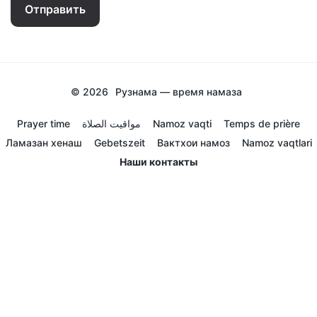
Отправить
© 2026
Рузнама — время намаза
Prayer time
مواقيت الصلاة
Namoz vaqti
Temps de prière
Ламазан хенаш
Gebetszeit
Вактхои намоз
Namoz vaqtlari
Наши контакты