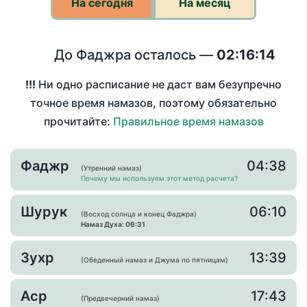
На сегодня
На месяц
До Фаджра осталось —
02:16:14
!!!
Ни одно расписание не даст вам безупречно
точное время намазов, поэтому обязательно
прочитайте:
Правильное время намазов
Фаджр
04:38
(Утренний намаз)
Почему мы используем этот метод расчета?
Шурук
06:10
(Восход солнца и конец Фаджра)
Намаз Духа: 06:31
Зухр
13:39
(Обеденный намаз и Джума по пятницам)
Аср
17:43
(Предвечерний намаз)