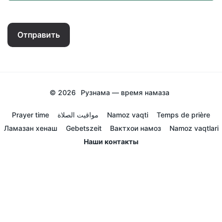
Отправить
© 2026
Рузнама — время намаза
Prayer time
مواقيت الصلاة
Namoz vaqti
Temps de prière
Ламазан хенаш
Gebetszeit
Вактхои намоз
Namoz vaqtlari
Наши контакты