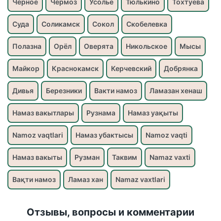
Чёрное
Чёрмоз
Усолье
Тюлькино
Тохтуева
Суда
Соликамск
Сокол
Скобелевка
Полазна
Орёл
Оверята
Никольское
Мысы
Майкор
Краснокамск
Керчевский
Добрянка
Дивья
Березники
Вакти намоз
Ламазан хенаш
Намаз вакытлары
Рузнама
Намаз уақыты
Namoz vaqtlari
Намаз убактысы
Namoz vaqti
Намаз вакыты
Рузман
Таквим
Namaz vaxti
Вақти намоз
Ламаз хан
Namaz vaxtlari
Отзывы, вопросы и комментарии