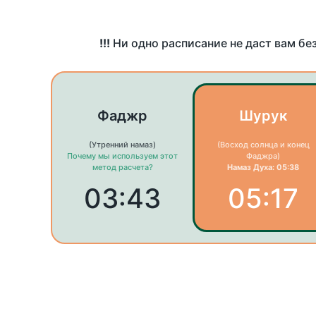
!!!
Ни одно расписание не даст вам бе
Фаджр
Шурук
(Утренний намаз)
(Восход солнца и конец
Почему мы используем этот
Фаджра)
метод расчета?
Намаз Духа: 05:38
03:43
05:17