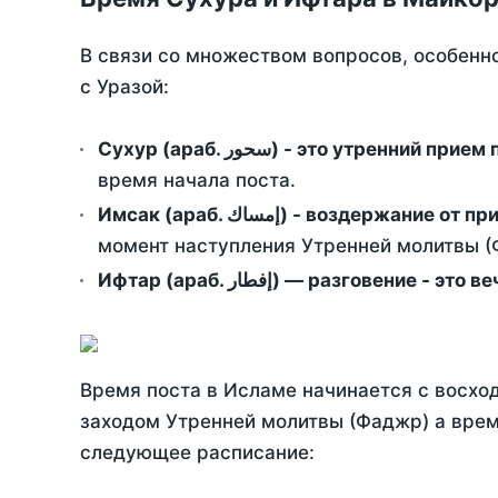
В связи со множеством вопросов, особенн
с Уразой:
Сухур (араб. سحور) - это утренний при
время начала поста.
Имсак (араб. إمساك) - возд
момент наступления Утренней молитвы (Ф
Ифтар (араб. إفطار) — разговение
Время поста в Исламе начинается с восход
заходом Утренней молитвы (Фаджр) а врем
следующее расписание: