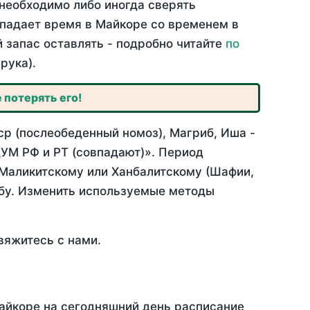
необходимо либо иногда сверять
овпадает время в Майкоре со временем в
й запас оставлять - подробно читайте
по
рука).
 потерять его!
ср (послеобеденный номоз), Магриб, Иша -
УМ РФ и РТ (совпадают)». Период
 Маликитскому или Ханбалитскому (Шафии,
абу. Изменить используемые методы
вяжитесь с нами.
Майкоре на сегодняшний день расписание