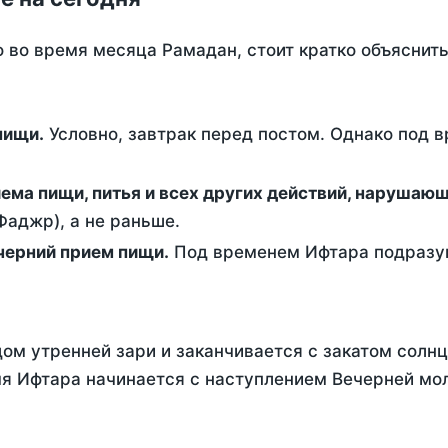
о во время месяца Рамадан, стоит кратко объясни
ем пищи.
Условно, завтрак перед постом. Однако под 
ержание от приема пищи, питья и всех других действий, наруша
аджр), а не раньше.
 - это вечерний прием пищи.
Под временем Ифтара подразум
ом утренней зари и заканчивается с закатом солнц
я Ифтара начинается с наступлением Вечерней мол