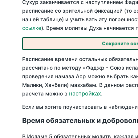
Сухур заканчивается с наступлением Фадж
расписание со зрительной фиксацией (то е
нашей таблице) и учитывать эту погрешнос
ссылке
). Время молитвы Духа начинается 
Сохраните ссы
Расписание времени остальных обязательны
рассчитано по методу «Фаджр - Союз исла
проведения намаза Аср можно выбрать как
Малики, Ханбали) мазхабам. В данном рас
настройках
расчета можно в
.
Если вы хотите поучаствовать в наблюдени
Время обязательных и добровол
В Исламе 5 обязательных молитв, каждая 