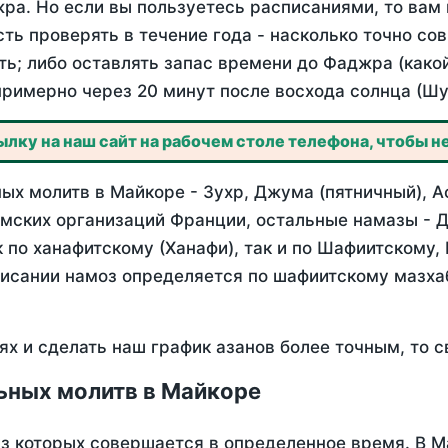
ра. Но если вы пользуетесь расписаниями, то вам 
сть проверять в течение года - насколько точно с
ть; либо оставлять запас времени до Фаджра (како
примерно через 20 минут после восхода солнца (Шу
лку на наш сайт на рабочем столе телефона, чтобы не
х молитв в Майкоре - Зухр, Джума (пятничный), А
мских организаций Франции, остальные намазы - Д
 по ханафитскому (Ханафи), так и по Шафиитскому,
писании намоз определяется по шафиитскому мазх
ях и сделать наш график азанов более точным, то с
ьных молитв в Майкоре
из которых совершается в определенное время. В 