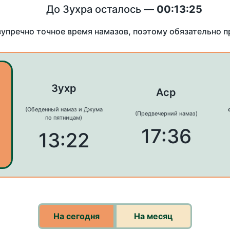
До Зухра осталось —
00:13:25
зупречно точное время намазов, поэтому обязательно 
Зухр
Аср
(Обеденный намаз и Джума
(Предвечерний намаз)
по пятницам)
17:36
13:22
На сегодня
На месяц