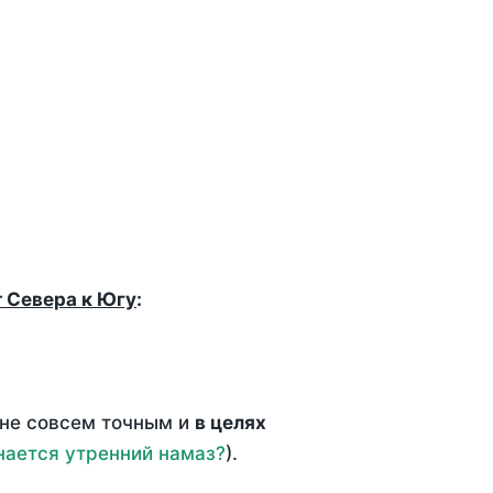
т Севера к Югу
:
 не совсем точным и
в целях
нается утренний намаз?
).