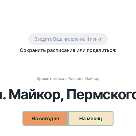
Введите Ваш населенный пункт
Сохранить расписание или поделиться:
Время намаза
›
Россия
› Майкор
п. Майкор, Пермского
На сегодня
На месяц