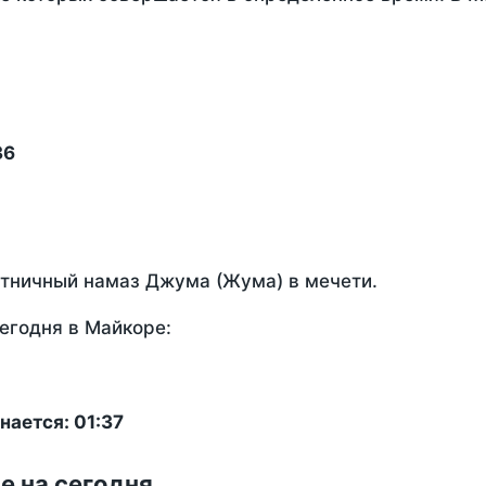
36
ятничный намаз Джума (Жума) в мечети.
егодня в Майкоре:
нается: 01:37
е на сегодня