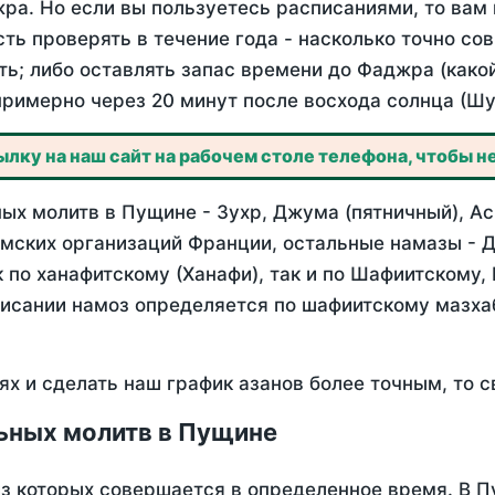
ра. Но если вы пользуетесь расписаниями, то вам 
сть проверять в течение года - насколько точно с
ть; либо оставлять запас времени до Фаджра (како
примерно через 20 минут после восхода солнца (Шу
лку на наш сайт на рабочем столе телефона, чтобы не
ых молитв в Пущине - Зухр, Джума (пятничный), Ас
мских организаций Франции, остальные намазы - Д
 по ханафитскому (Ханафи), так и по Шафиитскому,
писании намоз определяется по шафиитскому мазх
ях и сделать наш график азанов более точным, то с
ьных молитв в Пущине
из которых совершается в определенное время. В 