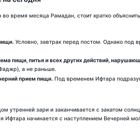
о во время месяца Рамадан, стоит кратко объясни
ем пищи.
Условно, завтрак перед постом. Однако под 
ержание от приема пищи, питья и всех других действий, наруша
аджр), а не раньше.
 - это вечерний прием пищи.
Под временем Ифтара подразум
ом утренней зари и заканчивается с закатом солнц
я Ифтара начинается с наступлением Вечерней мол