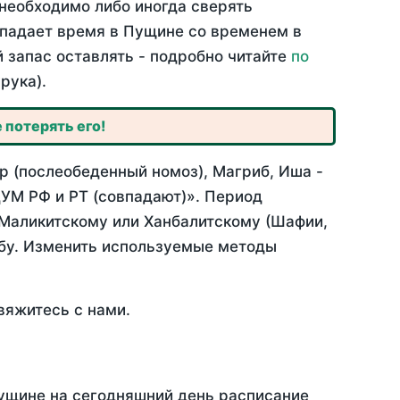
необходимо либо иногда сверять
овпадает время в Пущине со временем в
й запас оставлять - подробно читайте
по
рука).
 потерять его!
р (послеобеденный номоз), Магриб, Иша -
УМ РФ и РТ (совпадают)». Период
 Маликитскому или Ханбалитскому (Шафии,
абу. Изменить используемые методы
вяжитесь с нами.
Пущине на сегодняшний день расписание