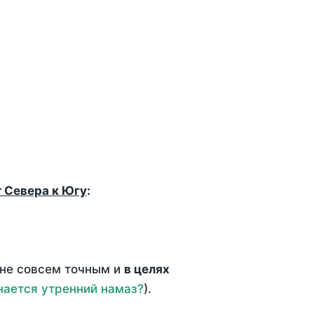
т Севера к Югу
:
 не совсем точным и
в целях
нается утренний намаз?
).