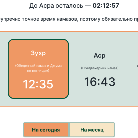
До Асра осталось —
02:12:57
зупречно точное время намазов, поэтому обязательно 
Зухр
Аср
(Обеденный намаз и Джума
(Предвечерний намаз)
по пятницам)
16:43
12:35
На сегодня
На месяц