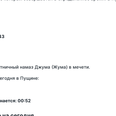
43
ятничный намаз Джума (Жума) в мечети.
егодня в Пущине:
нается: 00:52
 на сегодня