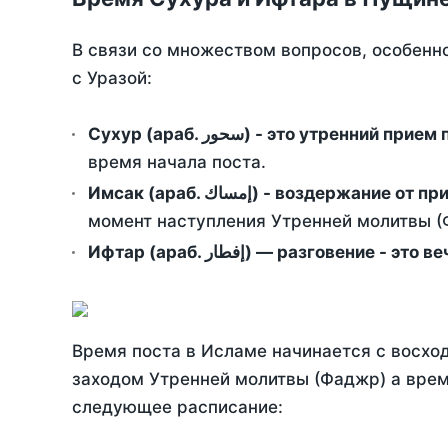
В связи со множеством вопросов, особенн
с Уразой:
Сухур (араб. سحور) - это утренний при
время начала поста.
Имсак (араб. إمساك) - возд
момент наступления Утренней молитвы (Ф
Ифтар (араб. إفطار) — разговение
Время поста в Исламе начинается с восход
заходом Утренней молитвы (Фаджр) а врем
следующее расписание: