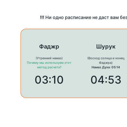
!!!
Ни одно расписание не даст вам бе
Фаджр
Шурук
(Утренний намаз)
(Восход солнца и конец
Почему мы используем этот
Фаджра)
метод расчета?
Намаз Духа: 05:14
03:10
04:53