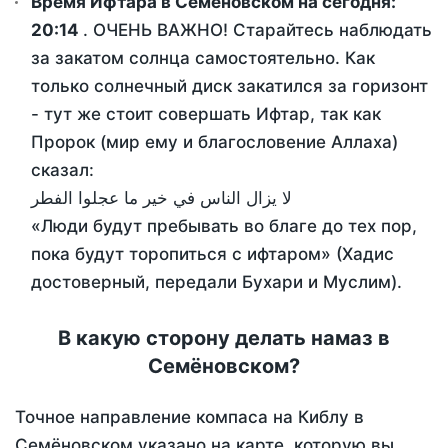
Время Ифтара в Семёновском на сегодня:
20:14
. ОЧЕНЬ ВАЖНО! Старайтесь наблюдать
за закатом солнца самостоятельно. Как
только солнечный диск закатился за горизонт
- тут же стоит совершать Ифтар, так как
Пророк (мир ему и благословение Аллаха)
сказал:
لا يزال الناس في خير ما عجلوا الفطر
«Люди будут пребывать во благе до тех пор,
пока будут торопиться с ифтаром» (Хадис
достоверный, передали Бухари и Муслим).
В какую сторону делать намаз в
Семёновском?
Точное направление компаса на Киблу в
Семёновском указано на карте, которую вы