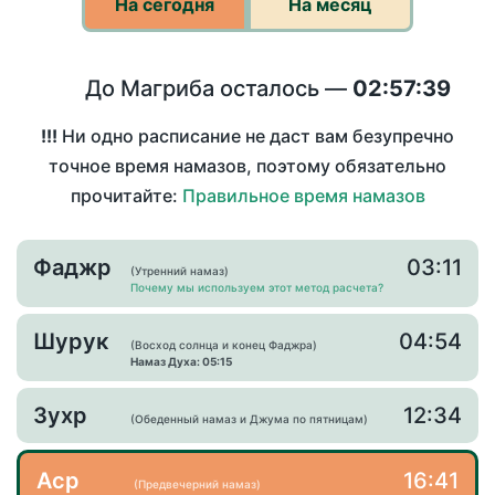
На сегодня
На месяц
До Магриба осталось —
02:57:38
!!!
Ни одно расписание не даст вам безупречно
точное время намазов, поэтому обязательно
прочитайте:
Правильное время намазов
Фаджр
03:11
(Утренний намаз)
Почему мы используем этот метод расчета?
Шурук
04:54
(Восход солнца и конец Фаджра)
Намаз Духа: 05:15
Зухр
12:34
(Обеденный намаз и Джума по пятницам)
Аср
16:41
(Предвечерний намаз)