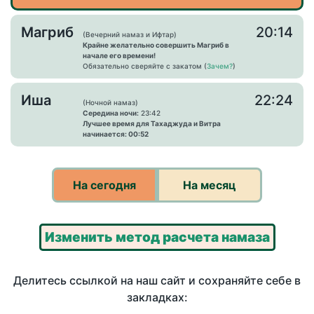
Магриб
20:14
(Вечерний намаз и Ифтар)
Крайне желательно совершить Магриб в
начале его времени!
Обязательно сверяйте с закатом (
Зачем?
)
Иша
22:24
(Ночной намаз)
Середина ночи:
23:42
Лучшее время для Тахаджуда и Витра
начинается: 00:52
На сегодня
На месяц
Изменить метод расчета намаза
Делитесь ссылкой на наш сайт и сохраняйте себе в
закладках: