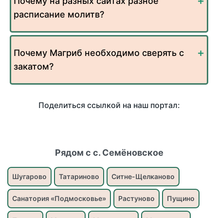
Почему на разных сайтах разное
расписание молитв?
Почему Магриб необходимо сверять с
закатом?
Поделиться ссылкой на наш портал:
Рядом с с. Семёновское
Шугарово
Татариново
Ситне-Щелканово
Санатория «Подмосковье»
Растуново
Пущино