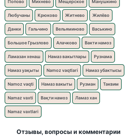
Попово
Михнево
Мещерское
Манушкино
Любучаны
Крюково
Житнево
Жилёво
Данки
Гальчино
Вельяминово
Васькино
Большое Грызлово
Алачково
Вакти намоз
Ламазан хенаш
Намаз вакытлары
Рузнама
Намаз уақыты
Namoz vaqtlari
Намаз убактысы
Namoz vaqti
Намаз вакыты
Рузман
Таквим
Namaz vaxti
Вақти намоз
Ламаз хан
Namaz vaxtlari
Отзывы, вопросы и комментарии