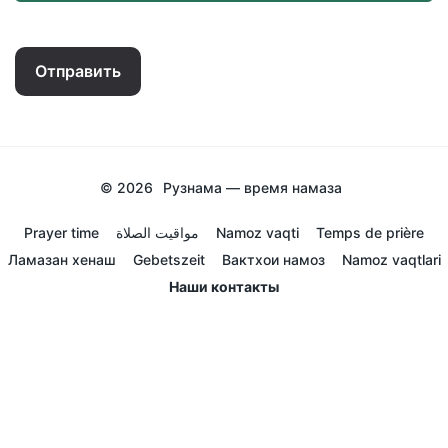
Отправить
© 2026
Рузнама — время намаза
Prayer time
مواقيت الصلاة
Namoz vaqti
Temps de prière
Ламазан хенаш
Gebetszeit
Вактхои намоз
Namoz vaqtlari
Наши контакты