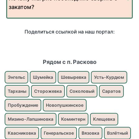
закатом?
Поделиться ссылкой на наш портал:
Рядом с п. Расково
Энгельс
Шумейка
Шевыревка
Усть-Курдюм
Тарханы
Сторожевка
Соколовый
Саратов
Пробуждение
Новопушкинское
Мизино-Лапшиновка
Коминтерн
Клещевка
Квасниковка
Генеральское
Вязовка
Взлётный