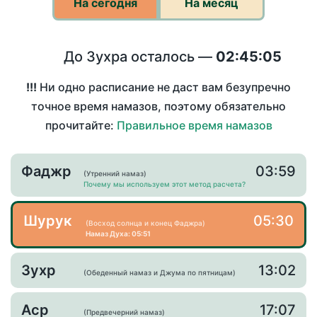
На сегодня
На месяц
До Зухра осталось —
02:45:05
!!!
Ни одно расписание не даст вам безупречно
точное время намазов, поэтому обязательно
прочитайте:
Правильное время намазов
Фаджр
03:59
(Утренний намаз)
Почему мы используем этот метод расчета?
Шурук
05:30
(Восход солнца и конец Фаджра)
Намаз Духа: 05:51
Зухр
13:02
(Обеденный намаз и Джума по пятницам)
Аср
17:07
(Предвечерний намаз)