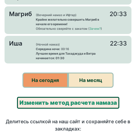
Магриб
20:33
(Вечерний намаз и Ифтар)
Крайне желательно совершить Магриб в
начале его времени!
Обязательно сверяйте с закатом (
Зачем?
)
Иша
22:33
(Ночной намаз)
Середина ночи:
00:16
Лучшее время для Тахаджуда и Витра
начинается: 01:30
На сегодня
На месяц
Изменить метод расчета намаза
Делитесь ссылкой на наш сайт и сохраняйте себе в
закладках: