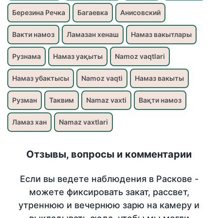
Березина Речка
Багаевка
Анисовский
Вакти намоз
Ламазан хенаш
Намаз вакытлары
Рузнама
Намаз уақыты
Namoz vaqtlari
Намаз убактысы
Namoz vaqti
Намаз вакыты
Рузман
Таквим
Namaz vaxti
Вақти намоз
Ламаз хан
Namaz vaxtlari
Отзывы, вопросы и комментарии
Если вы ведете наблюдения в Раскове -
можете фиксировать закат, рассвет,
утреннюю и вечернюю зарю на камеру и