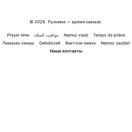
© 2026
Рузнама — время намаза
Prayer time
مواقيت الصلاة
Namoz vaqti
Temps de prière
Ламазан хенаш
Gebetszeit
Вактхои намоз
Namoz vaqtlari
Наши контакты