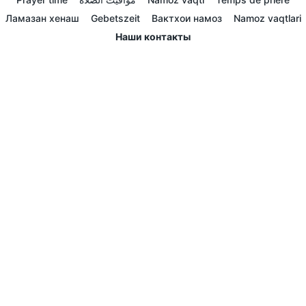
Ламазан хенаш
Gebetszeit
Вактхои намоз
Namoz vaqtlari
Наши контакты