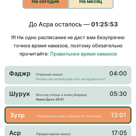
На сегодня
На месяц
До Асра осталось —
01:25:53
!!!
Ни одно расписание не даст вам безупречно
точное время намазов, поэтому обязательно
прочитайте:
Правильное время намазов
Фаджр
04:00
(Утренний намаз)
Почему мы используем этот метод расчета?
Шурук
05:30
(Восход солнца и конец Фаджра)
Намаз Духа: 05:51
Зухр
13:01
(Обеденный намаз и Джума по пятницам)
Аср
17:05
(Предвечерний намаз)