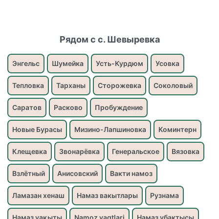
Рядом с с. Шевыревка
Энгельс
Шумейка
Усть-Курдюм
Усовка
Тепловка
Тарханы
Сторожевка
Соколовый
Саратов
Расково
Пробуждение
Новые Бурасы
Мизино-Лапшиновка
Коминтерн
Клещевка
Звонарёвка
Генеральское
Вязовка
Взлётный
Анисовский
Вакти намоз
Ламазан хенаш
Намаз вакытлары
Рузнама
Намаз уақыты
Namoz vaqtlari
Намаз убактысы