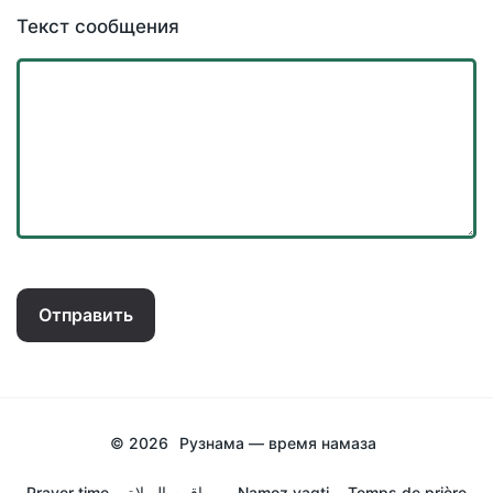
Текст сообщения
Отправить
© 2026
Рузнама — время намаза
Prayer time
مواقيت الصلاة
Namoz vaqti
Temps de prière