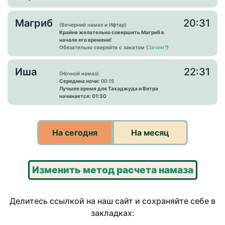
Магриб
20:31
(Вечерний намаз и Ифтар)
Крайне желательно совершить Магриб в
начале его времени!
Обязательно сверяйте с закатом (
Зачем?
)
Иша
22:31
(Ночной намаз)
Середина ночи:
00:15
Лучшее время для Тахаджуда и Витра
начинается: 01:30
На сегодня
На месяц
Изменить метод расчета намаза
Делитесь ссылкой на наш сайт и сохраняйте себе в
закладках: