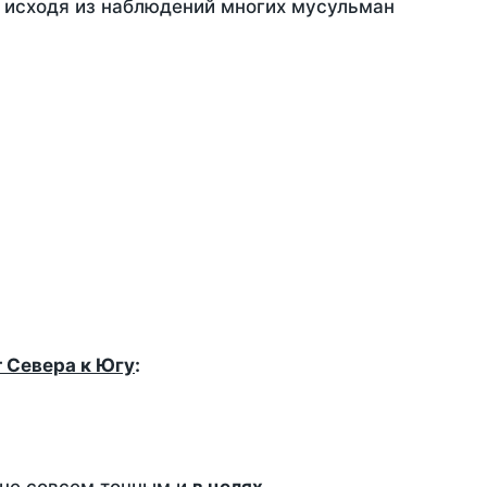
, исходя из наблюдений многих мусульман
т Севера к Югу
: