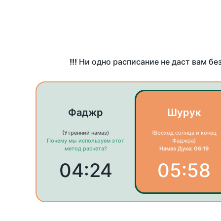
!!!
Ни одно расписание не даст вам бе
Фаджр
Шурук
(Утренний намаз)
(Восход солнца и конец
Почему мы используем этот
Фаджра)
метод расчета?
Намаз Духа: 06:19
04:24
05:58