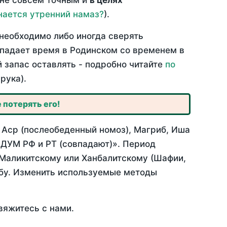
 не совсем точным и
в целях
нается утренний намаз?
).
необходимо либо иногда сверять
овпадает время в Родинском со временем в
й запас оставлять - подробно читайте
по
рука).
 потерять его!
 Аср (послеобеденный номоз), Магриб, Иша
 ДУМ РФ и РТ (совпадают)». Период
 Маликитскому или Ханбалитскому (Шафии,
абу. Изменить используемые методы
вяжитесь с нами.