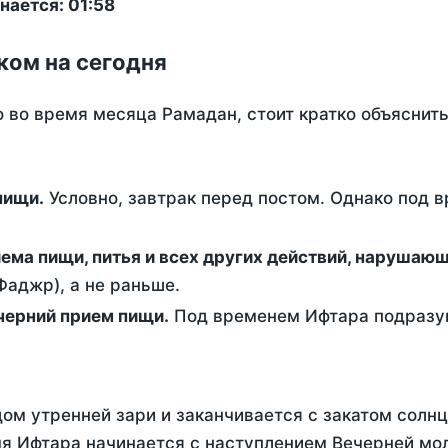
нается: 01:58
ком на сегодня
о во время месяца Рамадан, стоит кратко объясни
ем пищи.
Условно, завтрак перед постом. Однако под 
ержание от приема пищи, питья и всех других действий, наруша
аджр), а не раньше.
 - это вечерний прием пищи.
Под временем Ифтара подразум
ом утренней зари и заканчивается с закатом солнц
я Ифтара начинается с наступлением Вечерней мол