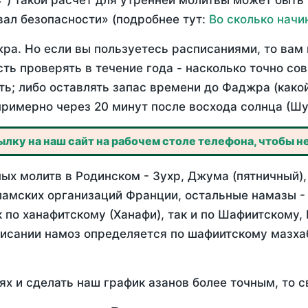
°) такой расчет для утренней молитвы может быть
ал безопасности» (подробнее тут:
Во сколько начи
ра. Но если вы пользуетесь расписаниями, то вам 
сть проверять в течение года - насколько точно с
ть; либо оставлять запас времени до Фаджра (како
примерно через 20 минут после восхода солнца (Шу
лку на наш сайт на рабочем столе телефона, чтобы не
ых молитв в Родинском - Зухр, Джума (пятничный),
ламских организаций Франции, остальные намазы -
 по ханафитскому (Ханафи), так и по Шафиитскому,
писании намоз определяется по шафиитскому мазх
ях и сделать наш график азанов более точным, то с