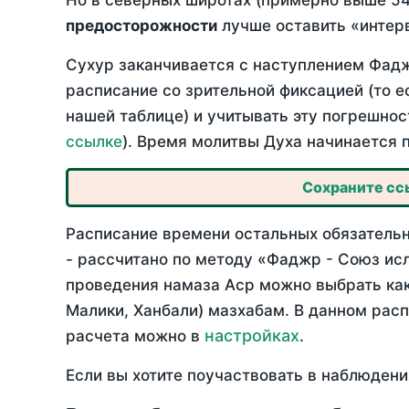
Но в северных широтах (примерно выше 54
предосторожности
лучше оставить «интерв
Сухур заканчивается с наступлением Фадж
расписание со зрительной фиксацией (то е
нашей таблице) и учитывать эту погрешнос
ссылке
). Время молитвы Духа начинается 
Сохраните ссы
Расписание времени остальных обязательн
- рассчитано по методу «Фаджр - Союз ис
проведения намаза Аср можно выбрать как
Малики, Ханбали) мазхабам. В данном рас
настройках
расчета можно в
.
Если вы хотите поучаствовать в наблюдени