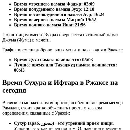
Время утреннего намаза Фаджр:
03:09
Время полуденного намаза Зухр:
12:18
Время послеполуденного намаза Аср:
16:24
Время вечернего намаза Магриб:
19:52
Время ночного намаза Иша:
21:56
По пятницам вместо Зухра совершается пятничный намаз
Джума (Жума) в мечети.
График времени добровольных молитв на сегодня в Ржаксе:
Время Духа намаза начинается: 05:03
Лучшее время для Тахаджуд намаза начинается:
00:43
Время Сухура и Ифтара в Ржаксе на
сегодня
В связи со множеством вопросов, особенно во время месяца
Рамадан, стоит кратко объяснить простым языком
определения, связанные с Уразой:
Сухур (араб. سحور) - это утренний прием пищи.
Условно, завтрак перед постом. Однако под временем