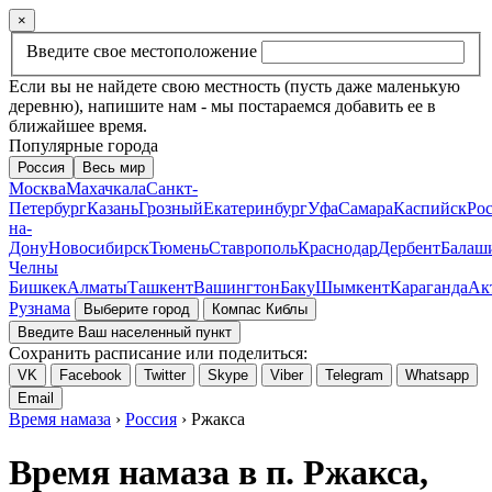
×
Введите свое местоположение
Если вы не найдете свою местность (пусть даже маленькую
деревню), напишите нам - мы постараемся добавить ее в
ближайшее время.
Популярные города
Россия
Весь мир
Москва
Махачкала
Санкт-
Петербург
Казань
Грозный
Екатеринбург
Уфа
Самара
Каспийск
Рос
на-
Дону
Новосибирск
Тюмень
Ставрополь
Краснодар
Дербент
Балаш
Челны
Бишкек
Алматы
Ташкент
Вашингтон
Баку
Шымкент
Караганда
Ак
Рузнама
Выберите город
Компас Киблы
Введите Ваш населенный пункт
Сохранить расписание или поделиться:
VK
Facebook
Twitter
Skype
Viber
Telegram
Whatsapp
Email
Время намаза
›
Россия
› Ржакса
Время намаза в п. Ржакса,