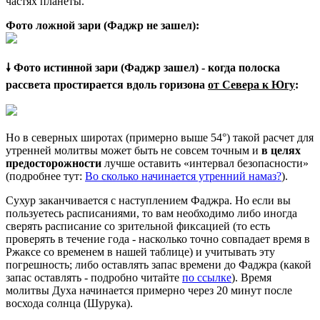
частях планеты.
Фото ложной зари (Фаджр не зашел):
🠗 Фото истинной зари (Фаджр зашел) - когда полоска
рассвета простирается вдоль горизона
от Севера к Югу
:
Но в северных широтах (примерно выше 54°) такой расчет для
утренней молитвы может быть не совсем точным и
в целях
предосторожности
лучше оставить «интервал безопасности»
(подробнее тут:
Во сколько начинается утренний намаз?
).
Сухур заканчивается с наступлением Фаджра. Но если вы
пользуетесь расписаниями, то вам необходимо либо иногда
сверять расписание со зрительной фиксацией (то есть
проверять в течение года - насколько точно совпадает время в
Ржаксе со временем в нашей таблице) и учитывать эту
погрешность; либо оставлять запас времени до Фаджра (какой
запас оставлять - подробно читайте
по ссылке
). Время
молитвы Духа начинается примерно через 20 минут после
восхода солнца (Шурука).