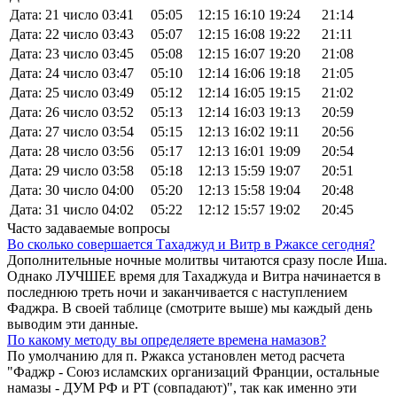
Дата: 21 число
03:41
05:05
12:15
16:10
19:24
21:14
Дата: 22 число
03:43
05:07
12:15
16:08
19:22
21:11
Дата: 23 число
03:45
05:08
12:15
16:07
19:20
21:08
Дата: 24 число
03:47
05:10
12:14
16:06
19:18
21:05
Дата: 25 число
03:49
05:12
12:14
16:05
19:15
21:02
Дата: 26 число
03:52
05:13
12:14
16:03
19:13
20:59
Дата: 27 число
03:54
05:15
12:13
16:02
19:11
20:56
Дата: 28 число
03:56
05:17
12:13
16:01
19:09
20:54
Дата: 29 число
03:58
05:18
12:13
15:59
19:07
20:51
Дата: 30 число
04:00
05:20
12:13
15:58
19:04
20:48
Дата: 31 число
04:02
05:22
12:12
15:57
19:02
20:45
Часто задаваемые вопросы
Во сколько совершается Тахаджуд и Витр в Ржаксе сегодня?
Дополнительные ночные молитвы читаются сразу после Иша.
Однако ЛУЧШЕЕ время для Тахаджуда и Витра начинается в
последнюю треть ночи и заканчивается с наступлением
Фаджра. В своей таблице (смотрите выше) мы каждый день
выводим эти данные.
По какому методу вы определяете времена намазов?
По умолчанию для п. Ржакса установлен метод расчета
"Фаджр - Союз исламских организаций Франции, остальные
намазы - ДУМ РФ и РТ (совпадают)", так как именно эти