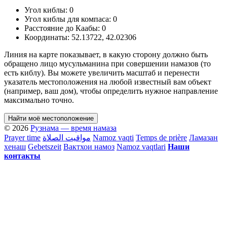
Угол киблы:
0
Угол киблы для компаса:
0
Расстояние до Каабы:
0
Координаты:
52.13722
,
42.02306
Линия на карте показывает, в какую сторону должно быть
обращено лицо мусульманина при совершении намазов (то
есть киблу). Вы можете увеличить масштаб и перенести
указатель местоположения на любой известный вам объект
(например, ваш дом), чтобы определить нужное направление
максимально точно.
Найти моё местоположение
© 2026
Рузнама — время намаза
Prayer time
مواقيت الصلاة
Namoz vaqti
Temps de prière
Ламазан
хенаш
Gebetszeit
Вактхои намоз
Namoz vaqtlari
Наши
контакты