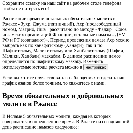
Сохраните ссылку на наш сайт на рабочем столе телефона,
чтобы не потерять его!
Расписание времени остальных обязательных молитв в
Ржаксе - Зухр, Джума (пятничный), Аср (послеобеденный
номоз), Магриб, Иша - рассчитано по методу «Фаджр - Союз
исламских организаций Франции, остальные намазы - ДУМ
РФ и РТ (совпадают)». Период проведения намаза Аср можно
выбрать как по ханафитскому (Ханафи), так и по
Шафиитскому, Маликитскому или Ханбалитскому (Шафии,
Малики, Ханбали) мазхабам. В данном расписании намоз
определяется по шафиитскому мазхабу. Изменить
используемые методы расчета можно в
.
настройках
Если вы хотите поучаствовать в наблюдениях и сделать наш
график азанов более точным, то свяжитесь с нами.
Время обязательных и добровольных
молитв в Ржаксе
В Исламе 5 обязательных молитв, каждая из которых
совершается в определенное время. В Ржаксе на сегодняшний
день расписание намазов следующее: