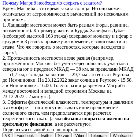
Почему Магриб необходимо сверять с закатом?
Время Магриба - это время заката солнца. Но оно может
отличаться от астрономических вычислений по нескольким
причинам:
1. Ландшафт местности может быть разным (горы, равнина,
низменность). К примеру, жители Бурдж-Халифы в Дубае
(небоскреб высотой 163 этажа) совершают молитву и ифтар с
сухуром в 3 разных промежутка времени, в зависимости от
этажа. Что же говорить о местностях, которые находятся в
горах?;
2. Протяженность местности везде разная (например,
протяжённость Москвы без учёта чересполосных участков с
севера на юг в пределах МКАД — 38 км, за пределами МКАД
— 51,7 км; с запада на восток — 29,7 км - то есть от Реутова
до Немчиновки. На 23.12.2022 закат солнца в Реутово - 15:58,
а в Немчиновке - 16:00. То есть разница времени Магриба
между восточной и западной сторонами Москвы на
23.12.2022 - 2 минуты).
3. Эффекты фактической влажности, температуры и давления
в атмосфере — они могут вызывать иное преломление
солнечного света, чем предполагается при расчетах
теоретического заката (а мы
обязаны опираться именно на
зрительную фиксацию
, а не рассчетную);
Поделиться ссылкой на наш портал:
VK
Facebook
Twitter
Skype
Viber
Telegram
Whatsapp