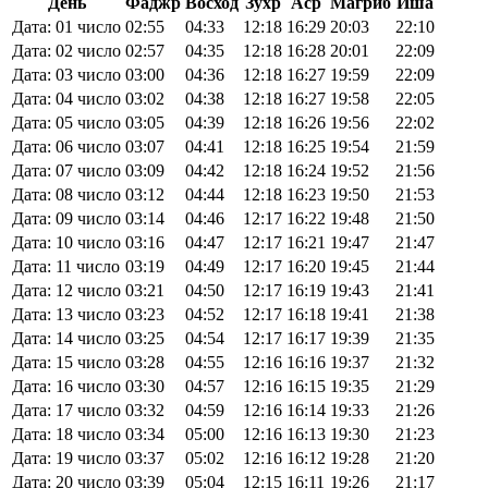
День
Фаджр
Восход
Зухр
Аср
Магриб
Иша
Дата: 01 число
02:55
04:33
12:18
16:29
20:03
22:10
Дата: 02 число
02:57
04:35
12:18
16:28
20:01
22:09
Дата: 03 число
03:00
04:36
12:18
16:27
19:59
22:09
Дата: 04 число
03:02
04:38
12:18
16:27
19:58
22:05
Дата: 05 число
03:05
04:39
12:18
16:26
19:56
22:02
Дата: 06 число
03:07
04:41
12:18
16:25
19:54
21:59
Дата: 07 число
03:09
04:42
12:18
16:24
19:52
21:56
Дата: 08 число
03:12
04:44
12:18
16:23
19:50
21:53
Дата: 09 число
03:14
04:46
12:17
16:22
19:48
21:50
Дата: 10 число
03:16
04:47
12:17
16:21
19:47
21:47
Дата: 11 число
03:19
04:49
12:17
16:20
19:45
21:44
Дата: 12 число
03:21
04:50
12:17
16:19
19:43
21:41
Дата: 13 число
03:23
04:52
12:17
16:18
19:41
21:38
Дата: 14 число
03:25
04:54
12:17
16:17
19:39
21:35
Дата: 15 число
03:28
04:55
12:16
16:16
19:37
21:32
Дата: 16 число
03:30
04:57
12:16
16:15
19:35
21:29
Дата: 17 число
03:32
04:59
12:16
16:14
19:33
21:26
Дата: 18 число
03:34
05:00
12:16
16:13
19:30
21:23
Дата: 19 число
03:37
05:02
12:16
16:12
19:28
21:20
Дата: 20 число
03:39
05:04
12:15
16:11
19:26
21:17