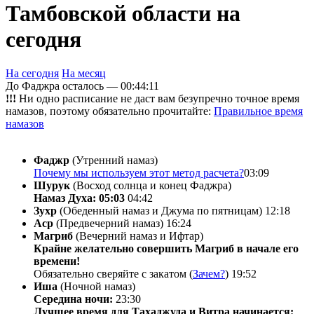
Тамбовской области на
сегодня
На сегодня
На месяц
До Фаджра осталось —
00:44:11
!!!
Ни одно расписание не даст вам безупречно точное время
намазов, поэтому обязательно прочитайте:
Правильное время
намазов
Фаджр
(Утренний намаз)
Почему мы используем этот метод расчета?
03:09
Шурук
(Восход солнца и конец Фаджра)
Намаз Духа: 05:03
04:42
Зухр
(Обеденный намаз и Джума по пятницам)
12:18
Аср
(Предвечерний намаз)
16:24
Магриб
(Вечерний намаз и Ифтар)
Крайне желательно совершить Магриб в начале его
времени!
Обязательно сверяйте с закатом (
Зачем?
)
19:52
Иша
(Ночной намаз)
Середина ночи:
23:30
Лучшее время для Тахаджуда и Витра начинается: