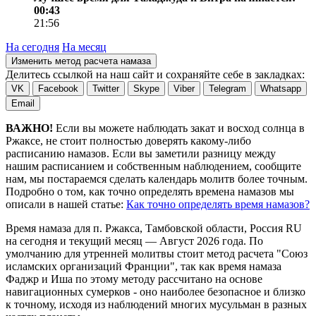
00:43
21:56
На сегодня
На месяц
Изменить метод расчета намаза
Делитесь ссылкой на наш сайт и сохраняйте себе в закладках:
VK
Facebook
Twitter
Skype
Viber
Telegram
Whatsapp
Email
ВАЖНО!
Если вы можете наблюдать закат и восход солнца в
Ржаксе, не стоит полностью доверять какому-либо
расписанию намазов. Если вы заметили разницу между
нашим расписанием и собственным наблюдением, сообщите
нам, мы постараемся сделать календарь молитв более точным.
Подробно о том, как точно определять времена намазов мы
описали в нашей статье:
Как точно определять время намазов?
Время намаза для п. Ржакса, Тамбовской области, Россия
RU
на
сегодня
и текущий месяц —
Август 2026 года
. По
умолчанию для утренней молитвы стоит метод расчета "Союз
исламских организаций Франции", так как время намаза
Фаджр и Иша по этому методу рассчитано на основе
навигационных сумерков - оно наиболее безопасное и близко
к точному, исходя из наблюдений многих мусульман в разных