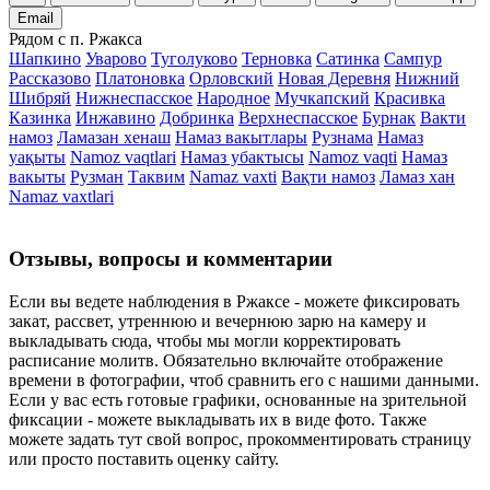
Email
Рядом с п. Ржакса
Шапкино
Уварово
Туголуково
Терновка
Сатинка
Сампур
Рассказово
Платоновка
Орловский
Новая Деревня
Нижний
Шибряй
Нижнеспасское
Народное
Мучкапский
Красивка
Казинка
Инжавино
Добринка
Верхнеспасское
Бурнак
Вакти
намоз
Ламазан хенаш
Намаз вакытлары
Рузнама
Намаз
уақыты
Namoz vaqtlari
Намаз убактысы
Namoz vaqti
Намаз
вакыты
Рузман
Таквим
Namaz vaxti
Вақти намоз
Ламаз хан
Namaz vaxtlari
Отзывы, вопросы и комментарии
Если вы ведете наблюдения в Ржаксе - можете фиксировать
закат, рассвет, утреннюю и вечернюю зарю на камеру и
выкладывать сюда, чтобы мы могли корректировать
расписание молитв. Обязательно включайте отображение
времени в фотографии, чтоб сравнить его с нашими данными.
Если у вас есть готовые графики, основанные на зрительной
фиксации - можете выкладывать их в виде фото. Также
можете задать тут свой вопрос, прокомментировать страницу
или просто поставить оценку сайту.