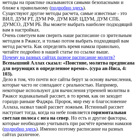
методы на практике оказываются самыми безопасными и
ближе к правильному (
подробно здесь
).
Существуют другие методы расчета, самые известные - это
ВИЛ, ДУМ РТ, ДУМ РФ, ДУМ КБР, ЦДУМ, ДУМ СПБ,
ДУМСО, ДУМ РБ. Вы можете выбрать наиболее подходящий
вам в настройках.
Очень советуем вам сверить наше расписание со зрительным
методом в Ржаксе, и только потом выбрать подходящий вам
метод расчета. Как определять время намаза правильно,
читайте подробно в нашей статье по ссылке выше.
Почему на разных сайтах разное расписание молитв?
Всевышний Аллах сказал: «Поистине, молитва предписана
для верующих в
определенное
время». (сура ан-Ниса, 4:
103).
Дело в том, что почти все сайты берут за основу вычисления,
которые часто не совпадают с реальностью. Например,
некоторые используют для вычисления утренней молитвы в
Ржаксе зодиакальный рассвет, в то время, как он заходит
гораздо раньше Фаджра. Пророк, мир ему и благословение
Аллаха, назвал такой рассвет ложным. Истинный рассвет
наступает тогда, когда на небе появляется
горизонтальная
светлая полоса с юга на север
. Но есть и другие факторы,
которые необходимо учитывать при расчёте времени намазов
(
подробно здесь
). Именно поэтому расписание на разных
сайтах различное.