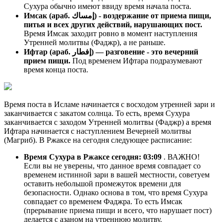
Сухура обычно имеют ввиду время начала поста.
Имсак (араб. إمساك) - воздержание от приема пищи,
питья и всех других действий, нарушающих пост.
Время Имсак заходит ровно в момент наступления
Утренней молитвы (Фаджр), а не раньше.
Ифтар (араб. إفطار) — разговение - это вечерний
прием пищи.
Под временем Ифтара подразумевают
время конца поста.
Время поста в Исламе начинается с восходом утренней зари и
заканчивается с закатом солнца. То есть, время Сухура
заканчивается с заходом Утренней молитвы (Фаджр) а время
Ифтара начинается с наступлением Вечерней молитвы
(Магриб). В Ржаксе на сегодня следующее расписание:
Время Сухура в Ржаксе сегодня:
03:09
. ВАЖНО!
Если вы не уверены, что данное время совпадает со
временем истинной зари в вашей местности, советуем
оставить небольшой промежуток времени для
безопасности. Однако основа в том, что время Сухура
совпадает со временем Фаджра. То есть Имсак
(прерывание приема пищи и всего, что нарушает пост)
делается с азаном на утреннюю молитву.