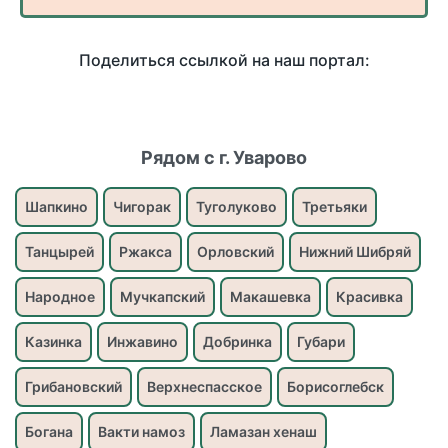
Поделиться ссылкой на наш портал:
Рядом с г. Уварово
Шапкино
Чигорак
Туголуково
Третьяки
Танцырей
Ржакса
Орловский
Нижний Шибряй
Народное
Мучкапский
Макашевка
Красивка
Казинка
Инжавино
Добринка
Губари
Грибановский
Верхнеспасское
Борисоглебск
Богана
Вакти намоз
Ламазан хенаш