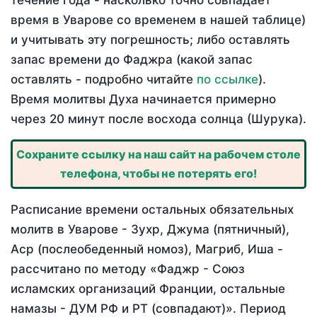
течение года - насколько точно совпадает
время в Уварове со временем в нашей таблице)
и учитывать эту погрешность; либо оставлять
запас времени до Фаджра (какой запас
оставлять - подробно читайте
по ссылке
).
Время молитвы Духа начинается примерно
через 20 минут после восхода солнца (Шурука).
Сохраните ссылку на наш сайт на рабочем столе
телефона, чтобы не потерять его!
Расписание времени остальных обязательных
молитв в Уварове - Зухр, Джума (пятничный),
Аср (послеобеденный номоз), Магриб, Иша -
рассчитано по методу «Фаджр - Союз
исламских организаций Франции, остальные
намазы - ДУМ РФ и РТ (совпадают)». Период