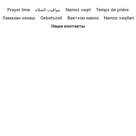
Prayer time
مواقيت الصلاة
Namoz vaqti
Temps de prière
Ламазан хенаш
Gebetszeit
Вактхои намоз
Namoz vaqtlari
Наши контакты