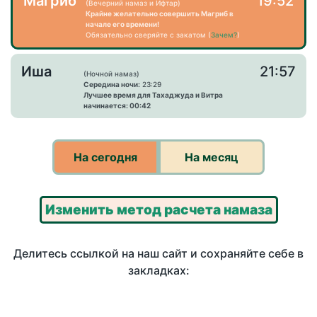
Магриб
19:52
(Вечерний намаз и Ифтар)
Крайне желательно совершить Магриб в
начале его времени!
Обязательно сверяйте с закатом (
Зачем?
)
Иша
21:57
(Ночной намаз)
Середина ночи:
23:29
Лучшее время для Тахаджуда и Витра
начинается: 00:42
На сегодня
На месяц
Изменить метод расчета намаза
Делитесь ссылкой на наш сайт и сохраняйте себе в
закладках: