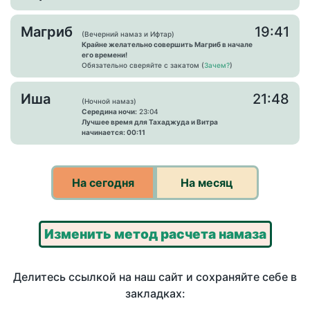
Магриб
19:41
(Вечерний намаз и Ифтар)
Крайне желательно совершить Магриб в начале
его времени!
Обязательно сверяйте с закатом (
Зачем?
)
Иша
21:48
(Ночной намаз)
Середина ночи:
23:04
Лучшее время для Тахаджуда и Витра
начинается: 00:11
На сегодня
На месяц
Изменить метод расчета намаза
Делитесь ссылкой на наш сайт и сохраняйте себе в
закладках: