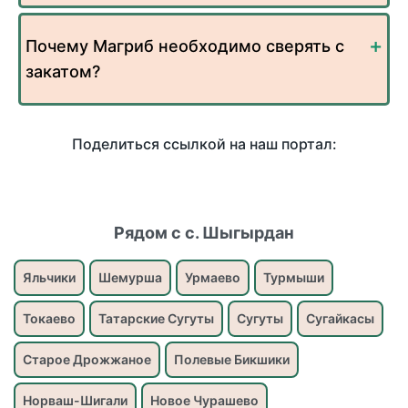
Почему Магриб необходимо сверять с
закатом?
Поделиться ссылкой на наш портал:
Рядом с с. Шыгырдан
Яльчики
Шемурша
Урмаево
Турмыши
Токаево
Татарские Сугуты
Сугуты
Сугайкасы
Старое Дрожжаное
Полевые Бикшики
Норваш-Шигали
Новое Чурашево