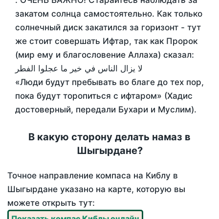
. ОЧЕНЬ ВАЖНО! Старайтесь наблюдать за
закатом солнца самостоятельно. Как только
солнечный диск закатился за горизонт - тут
же стоит совершать Ифтар, так как Пророк
(мир ему и благословение Аллаха) сказал:
لا يزال الناس في خير ما عجلوا الفطر
«Люди будут пребывать во благе до тех пор,
пока будут торопиться с ифтаром» (Хадис
достоверный, передали Бухари и Муслим).
В какую сторону делать намаз в
Шыгырдане?
Точное направление компаса на Киблу в
Шыгырдане указано на карте, которую вы
можете открыть тут:
Показать компас Киблы онлайн