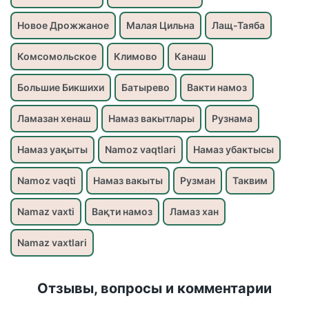
Новое Дрожжаное
Малая Цильна
Лащ-Таяба
Комсомольское
Климово
Канаш
Большие Бикшихи
Батырево
Вакти намоз
Ламазан хенаш
Намаз вакытлары
Рузнама
Намаз уақыты
Namoz vaqtlari
Намаз убактысы
Namoz vaqti
Намаз вакыты
Рузман
Таквим
Namaz vaxti
Вақти намоз
Ламаз хан
Namaz vaxtlari
Отзывы, вопросы и комментарии