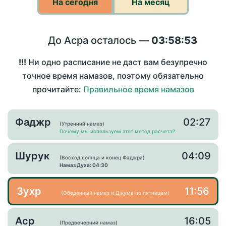
На сегодня
На месяц
До Асра осталось —
03:58:53
!!!
Ни одно расписание не даст вам безупречно
точное время намазов, поэтому обязательно
прочитайте:
Правильное время намазов
Фаджр
02:27
(Утренний намаз)
Почему мы используем этот метод расчета?
Шурук
04:09
(Восход солнца и конец Фаджра)
Намаз Духа: 04:30
Зухр
11:56
(Обеденный намаз и Джума по пятницам)
Аср
16:05
(Предвечерний намаз)