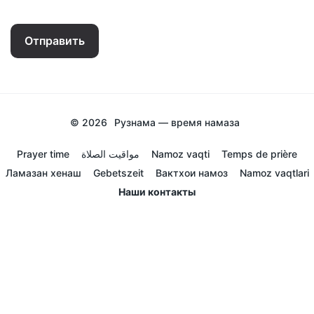
Отправить
© 2026
Рузнама — время намаза
Prayer time
مواقيت الصلاة
Namoz vaqti
Temps de prière
Ламазан хенаш
Gebetszeit
Вактхои намоз
Namoz vaqtlari
Наши контакты