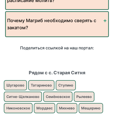
расписание молитв?
Почему Магриб необходимо сверять с
закатом?
Поделиться ссылкой на наш портал:
Рядом с с. Старая Ситня
Шугарово
Татариново
Ступино
Ситне-Щелканово
Семёновское
Рылеево
Никоновское
Мордвес
Михнево
Мещерино