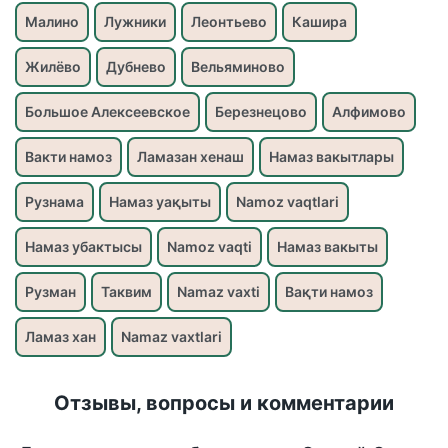
Малино
Лужники
Леонтьево
Кашира
Жилёво
Дубнево
Вельяминово
Большое Алексеевское
Березнецово
Алфимово
Вакти намоз
Ламазан хенаш
Намаз вакытлары
Рузнама
Намаз уақыты
Namoz vaqtlari
Намаз убактысы
Namoz vaqti
Намаз вакыты
Рузман
Таквим
Namaz vaxti
Вақти намоз
Ламаз хан
Namaz vaxtlari
Отзывы, вопросы и комментарии