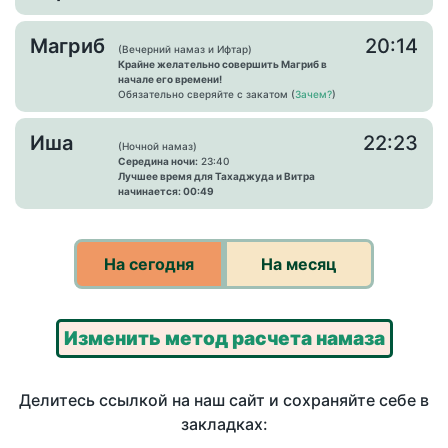
Магриб
20:14
(Вечерний намаз и Ифтар)
Крайне желательно совершить Магриб в
начале его времени!
Обязательно сверяйте с закатом (
Зачем?
)
Иша
22:23
(Ночной намаз)
Середина ночи:
23:40
Лучшее время для Тахаджуда и Витра
начинается: 00:49
На сегодня
На месяц
Изменить метод расчета намаза
Делитесь ссылкой на наш сайт и сохраняйте себе в
закладках: