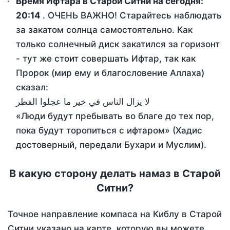
Время Ифтара в Старой Ситни на сегодня:
20:14
. ОЧЕНЬ ВАЖНО! Старайтесь наблюдать
за закатом солнца самостоятельно. Как
только солнечный диск закатился за горизонт
- тут же стоит совершать Ифтар, так как
Пророк (мир ему и благословение Аллаха)
сказал:
لا يزال الناس في خير ما عجلوا الفطر
«Люди будут пребывать во благе до тех пор,
пока будут торопиться с ифтаром» (Хадис
достоверный, передали Бухари и Муслим).
В какую сторону делать намаз в Старой
Ситни?
Точное направление компаса на Киблу в Старой
Ситни указано на карте, которую вы можете