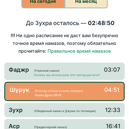
На сегодня
На месяц
До Зухра осталось —
02:48:50
!!!
Ни одно расписание не даст вам безупречно
точное время намазов, поэтому обязательно
прочитайте:
Правильное время намазов
Фаджр
03:07
(Утренний намаз)
Почему мы используем этот метод расчета?
Шурук
04:51
(Восход солнца и конец Фаджра)
Намаз Духа: 05:12
Зухр
12:33
(Обеденный намаз и Джума по пятницам)
Аср
16:41
(Предвечерний намаз)