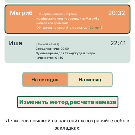
Магриб
20:32
(Вечерний намаз и Ифтар)
Крайне желательно совершить Магриб в
начале его времени!
Обязательно сверяйте с закатом (
Зачем?
)
Иша
22:41
(Ночной намаз)
Середина ночи:
00:00
Лучшее время для Тахаджуда и Витра
начинается: 01:10
На сегодня
На месяц
Изменить метод расчета намаза
Делитесь ссылкой на наш сайт и сохраняйте себе в
закладках: