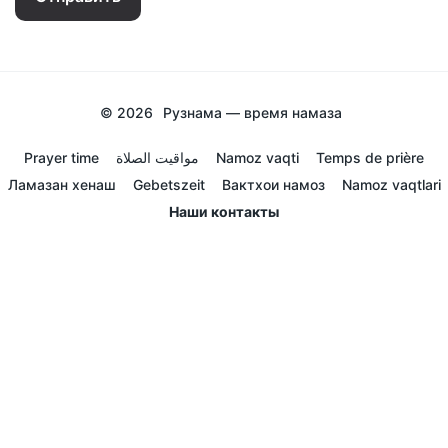
© 2026
Рузнама — время намаза
Prayer time
مواقيت الصلاة
Namoz vaqti
Temps de prière
Ламазан хенаш
Gebetszeit
Вактхои намоз
Namoz vaqtlari
Наши контакты