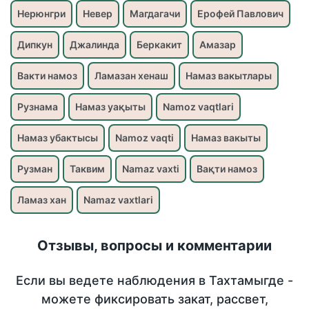
Нерюнгри
Невер
Магдагачи
Ерофей Павлович
Дипкун
Джалинда
Беркакит
Амазар
Вакти намоз
Ламазан хенаш
Намаз вакытлары
Рузнама
Намаз уақыты
Namoz vaqtlari
Намаз убактысы
Namoz vaqti
Намаз вакыты
Рузман
Таквим
Namaz vaxti
Вақти намоз
Ламаз хан
Namaz vaxtlari
Отзывы, вопросы и комментарии
Если вы ведете наблюдения в Тахтамыгде -
можете фиксировать закат, рассвет,