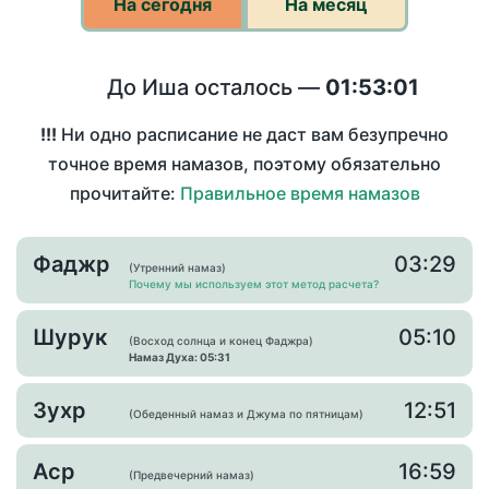
На сегодня
На месяц
До Иша осталось —
01:53:01
!!!
Ни одно расписание не даст вам безупречно
точное время намазов, поэтому обязательно
прочитайте:
Правильное время намазов
Фаджр
03:29
(Утренний намаз)
Почему мы используем этот метод расчета?
Шурук
05:10
(Восход солнца и конец Фаджра)
Намаз Духа: 05:31
Зухр
12:51
(Обеденный намаз и Джума по пятницам)
Аср
16:59
(Предвечерний намаз)