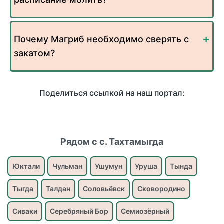
Почему Магриб необходимо сверять с
закатом?
Поделиться ссылкой на наш портал:
Рядом с с. Тахтамыгда
Юктали
Чульман
Ушумун
Уруша
Тында
Тыгда
Талдан
Соловьёвск
Сковородино
Сиваки
Серебряный Бор
Семиозёрный