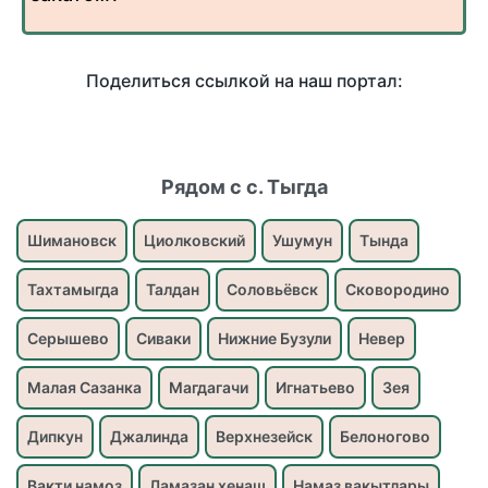
Поделиться ссылкой на наш портал:
Рядом с с. Тыгда
Шимановск
Циолковский
Ушумун
Тында
Тахтамыгда
Талдан
Соловьёвск
Сковородино
Серышево
Сиваки
Нижние Бузули
Невер
Малая Сазанка
Магдагачи
Игнатьево
Зея
Дипкун
Джалинда
Верхнезейск
Белоногово
Вакти намоз
Ламазан хенаш
Намаз вакытлары