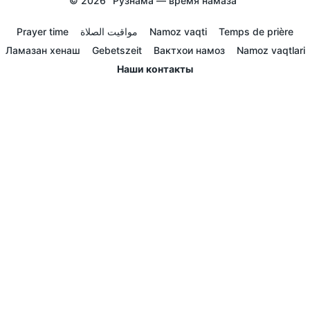
© 2026
Рузнама — время намаза
Prayer time
مواقيت الصلاة
Namoz vaqti
Temps de prière
Ламазан хенаш
Gebetszeit
Вактхои намоз
Namoz vaqtlari
Наши контакты