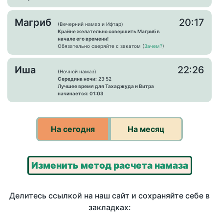
Магриб
20:17
(Вечерний намаз и Ифтар)
Крайне желательно совершить Магриб в
начале его времени!
Обязательно сверяйте с закатом (
Зачем?
)
Иша
22:26
(Ночной намаз)
Середина ночи:
23:52
Лучшее время для Тахаджуда и Витра
начинается: 01:03
На сегодня
На месяц
Изменить метод расчета намаза
Делитесь ссылкой на наш сайт и сохраняйте себе в
закладках: