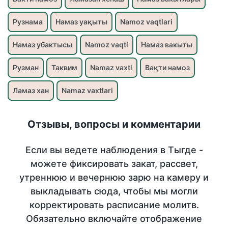
Рузнама
Намаз уақыты
Namoz vaqtlari
Намаз убактысы
Namoz vaqti
Намаз вакыты
Рузман
Таквим
Namaz vaxti
Вақти намоз
Ламаз хан
Namaz vaxtlari
Отзывы, вопросы и комментарии
Если вы ведете наблюдения в Тыгде -
можете фиксировать закат, рассвет,
утреннюю и вечернюю зарю на камеру и
выкладывать сюда, чтобы мы могли
корректировать расписание молитв.
Обязательно включайте отображение