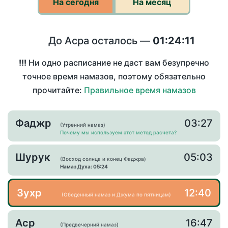
На сегодня
На месяц
До Асра осталось —
01:24:11
!!!
Ни одно расписание не даст вам безупречно
точное время намазов, поэтому обязательно
прочитайте:
Правильное время намазов
Фаджр
03:27
(Утренний намаз)
Почему мы используем этот метод расчета?
Шурук
05:03
(Восход солнца и конец Фаджра)
Намаз Духа: 05:24
Зухр
12:40
(Обеденный намаз и Джума по пятницам)
Аср
16:47
(Предвечерний намаз)