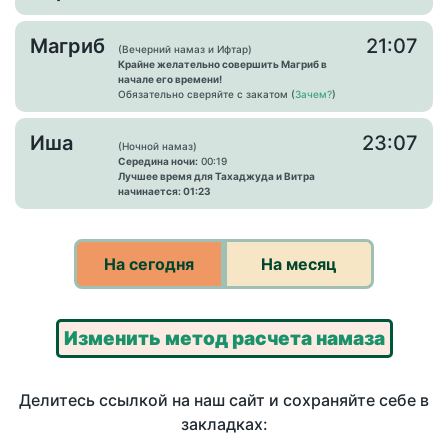
Магриб
21:07
(Вечерний намаз и Ифтар)
Крайне желательно совершить Магриб в
начале его времени!
Обязательно сверяйте с закатом (
Зачем?
)
Иша
23:07
(Ночной намаз)
Середина ночи:
00:19
Лучшее время для Тахаджуда и Витра
начинается: 01:23
На сегодня
На месяц
Изменить метод расчета намаза
Делитесь ссылкой на наш сайт и сохраняйте себе в
закладках: