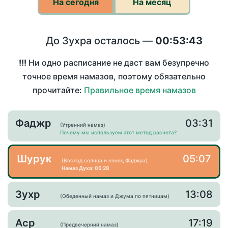
На сегодня
На месяц
До Зухра осталось —
00:53:43
!!!
Ни одно расписание не даст вам безупречно
точное время намазов, поэтому обязательно
прочитайте:
Правильное время намазов
Фаджр
03:31
(Утренний намаз)
Почему мы используем этот метод расчета?
Шурук
05:07
(Восход солнца и конец Фаджра)
Намаз Духа: 05:28
Зухр
13:08
(Обеденный намаз и Джума по пятницам)
Аср
17:19
(Предвечерний намаз)