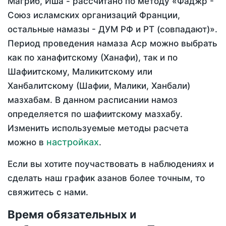
Магриб, Иша - рассчитано по методу «Фаджр -
Союз исламских организаций Франции,
остальные намазы - ДУМ РФ и РТ (совпадают)».
Период проведения намаза Аср можно выбрать
как по ханафитскому (Ханафи), так и по
Шафиитскому, Маликитскому или
Ханбалитскому (Шафии, Малики, Ханбали)
мазхабам. В данном расписании намоз
определяется по шафиитскому мазхабу.
Изменить используемые методы расчета
настройках
можно в
.
Если вы хотите поучаствовать в наблюдениях и
сделать наш график азанов более точным, то
свяжитесь с нами.
Время обязательных и