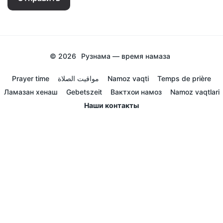
© 2026
Рузнама — время намаза
Prayer time
مواقيت الصلاة
Namoz vaqti
Temps de prière
Ламазан хенаш
Gebetszeit
Вактхои намоз
Namoz vaqtlari
Наши контакты