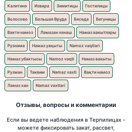
Калитино
Извара
Зимитицы
Гостилицы
Волосово
Большая Вруда
Беседа
Бегуницы
Вакти намоз
Ламазан хенаш
Намаз вакытлары
Рузнама
Намаз уақыты
Namoz vaqtlari
Намаз убактысы
Namoz vaqti
Намаз вакыты
Рузман
Таквим
Namaz vaxti
Вақти намоз
Ламаз хан
Namaz vaxtlari
Отзывы, вопросы и комментарии
Если вы ведете наблюдения в Терпилицах -
можете фиксировать закат, рассвет,