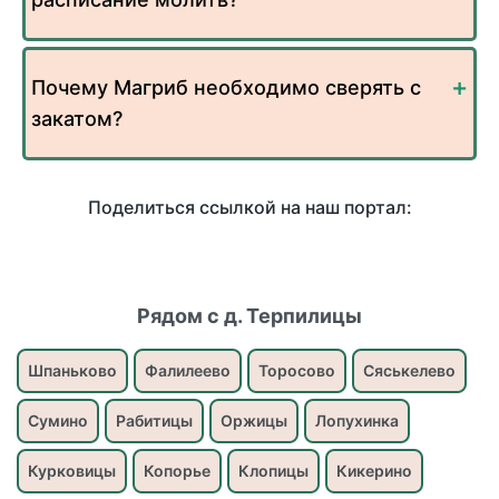
Почему Магриб необходимо сверять с
закатом?
Поделиться ссылкой на наш портал:
Рядом с д. Терпилицы
Шпаньково
Фалилеево
Торосово
Сяськелево
Сумино
Рабитицы
Оржицы
Лопухинка
Курковицы
Копорье
Клопицы
Кикерино