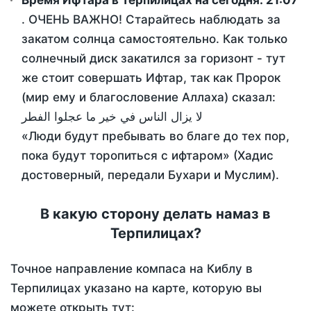
Время Ифтара в Терпилицах на сегодня:
21:07
. ОЧЕНЬ ВАЖНО! Старайтесь наблюдать за
закатом солнца самостоятельно. Как только
солнечный диск закатился за горизонт - тут
же стоит совершать Ифтар, так как Пророк
(мир ему и благословение Аллаха) сказал:
لا يزال الناس في خير ما عجلوا الفطر
«Люди будут пребывать во благе до тех пор,
пока будут торопиться с ифтаром» (Хадис
достоверный, передали Бухари и Муслим).
В какую сторону делать намаз в
Терпилицах?
Точное направление компаса на Киблу в
Терпилицах указано на карте, которую вы
можете открыть тут: