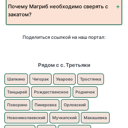
Почему Магриб необходимо сверять с
закатом?
Поделиться ссылкой на наш портал:
Рядом с с. Третьяки
Шапкино
Чигорак
Уварово
Тростянка
Танцырей
Рождественское
Родничок
Поворино
Пинеровка
Орловский
Новониколаевский
Мучкапский
Макашевка