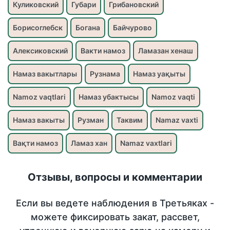
Куликовский
Губари
Грибановский
Борисоглебск
Богана
Байчурово
Алексиковский
Вакти намоз
Ламазан хенаш
Намаз вакытлары
Рузнама
Намаз уақыты
Namoz vaqtlari
Намаз убактысы
Namoz vaqti
Намаз вакыты
Рузман
Таквим
Namaz vaxti
Вақти намоз
Ламаз хан
Namaz vaxtlari
Отзывы, вопросы и комментарии
Если вы ведете наблюдения в Третьяках -
можете фиксировать закат, рассвет,