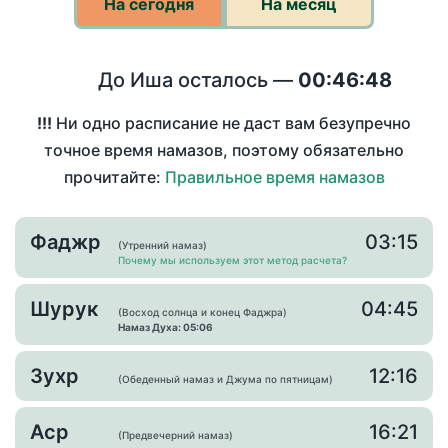
На сегодня
На месяц
До Иша осталось —
00:46:48
!!!
Ни одно расписание не даст вам безупречно
точное время намазов, поэтому обязательно
прочитайте:
Правильное время намазов
Фаджр
03:15
(Утренний намаз)
Почему мы используем этот метод расчета?
Шурук
04:45
(Восход солнца и конец Фаджра)
Намаз Духа: 05:06
Зухр
12:16
(Обеденный намаз и Джума по пятницам)
Аср
16:21
(Предвечерний намаз)