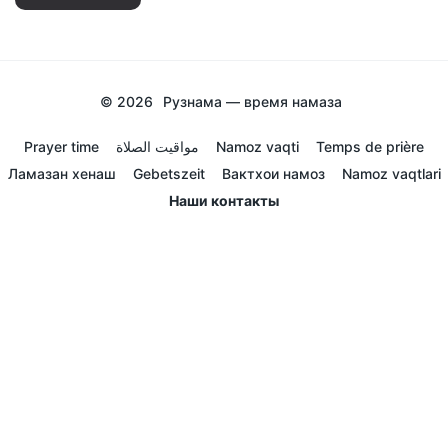
© 2026
Рузнама — время намаза
Prayer time
مواقيت الصلاة
Namoz vaqti
Temps de prière
Ламазан хенаш
Gebetszeit
Вактхои намоз
Namoz vaqtlari
Наши контакты