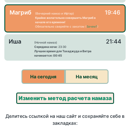
Магриб
19:46
(Вечерний намаз и Ифтар)
Крайне желательно совершить Магриб в
начале его времени!
Обязательно сверяйте с закатом (
Зачем?
)
Иша
21:44
(Ночной намаз)
Середина ночи:
23:30
Лучшее время для Тахаджуда и Витра
начинается: 00:45
На сегодня
На месяц
Изменить метод расчета намаза
Делитесь ссылкой на наш сайт и сохраняйте себе в
закладках: