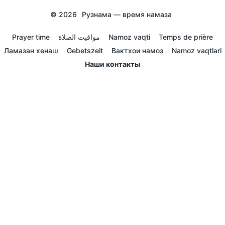
© 2026
Рузнама — время намаза
Prayer time
مواقيت الصلاة
Namoz vaqti
Temps de prière
Ламазан хенаш
Gebetszeit
Вактхои намоз
Namoz vaqtlari
Наши контакты