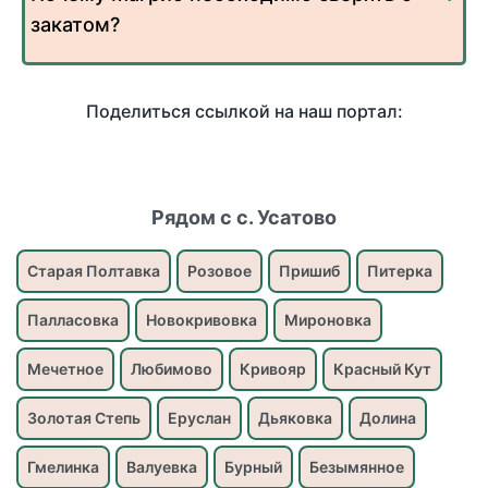
закатом?
Поделиться ссылкой на наш портал:
Рядом с с. Усатово
Старая Полтавка
Розовое
Пришиб
Питерка
Палласовка
Новокривовка
Мироновка
Мечетное
Любимово
Кривояр
Красный Кут
Золотая Степь
Еруслан
Дьяковка
Долина
Гмелинка
Валуевка
Бурный
Безымянное