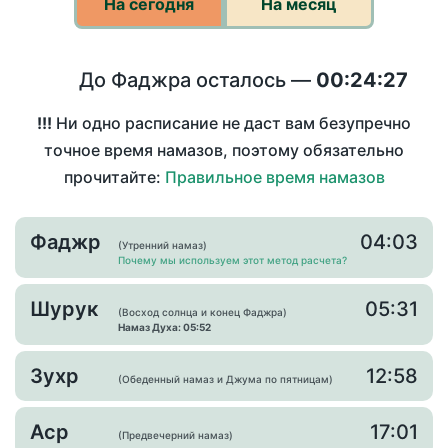
На сегодня
На месяц
До Фаджра осталось —
00:24:27
!!!
Ни одно расписание не даст вам безупречно
точное время намазов, поэтому обязательно
прочитайте:
Правильное время намазов
Фаджр
04:03
(Утренний намаз)
Почему мы используем этот метод расчета?
Шурук
05:31
(Восход солнца и конец Фаджра)
Намаз Духа: 05:52
Зухр
12:58
(Обеденный намаз и Джума по пятницам)
Аср
17:01
(Предвечерний намаз)