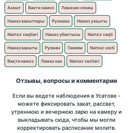
Ахмат
Вакти намоз
Ламазан хенаш
Намаз вакытлары
Рузнама
Намаз уақыты
Namoz vaqtlari
Намаз убактысы
Namoz vaqti
Намаз вакыты
Рузман
Таквим
Namaz vaxti
Вақти намоз
Ламаз хан
Namaz vaxtlari
Отзывы, вопросы и комментарии
Если вы ведете наблюдения в Усатове -
можете фиксировать закат, рассвет,
утреннюю и вечернюю зарю на камеру и
выкладывать сюда, чтобы мы могли
корректировать расписание молитв.