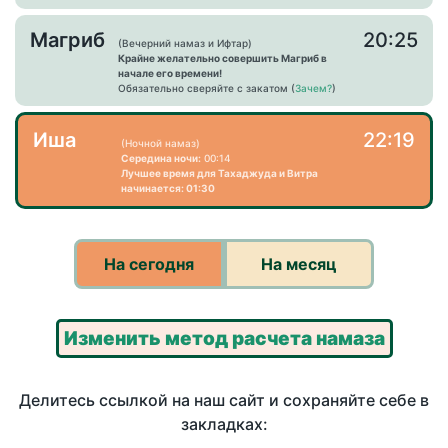
Магриб
20:25
(Вечерний намаз и Ифтар)
Крайне желательно совершить Магриб в
начале его времени!
Обязательно сверяйте с закатом (
Зачем?
)
Иша
22:19
(Ночной намаз)
Середина ночи:
00:14
Лучшее время для Тахаджуда и Витра
начинается: 01:30
На сегодня
На месяц
Изменить метод расчета намаза
Делитесь ссылкой на наш сайт и сохраняйте себе в
закладках: