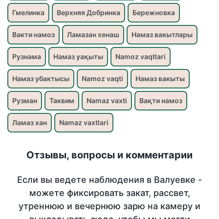
Гмелинка
Верхняя Добринка
Бережновка
Вакти намоз
Ламазан хенаш
Намаз вакытлары
Рузнама
Намаз уақыты
Namoz vaqtlari
Намаз убактысы
Namoz vaqti
Намаз вакыты
Рузман
Таквим
Namaz vaxti
Вақти намоз
Ламаз хан
Namaz vaxtlari
Отзывы, вопросы и комментарии
Если вы ведете наблюдения в Валуевке -
можете фиксировать закат, рассвет,
утреннюю и вечернюю зарю на камеру и