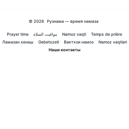
© 2026
Рузнама — время намаза
Prayer time
مواقيت الصلاة
Namoz vaqti
Temps de prière
Ламазан хенаш
Gebetszeit
Вактхои намоз
Namoz vaqtlari
Наши контакты