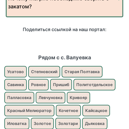
закатом?
Поделиться ссылкой на наш портал:
Рядом с с. Валуевка
Усатово
Степновский
Старая Полтавка
Савинка
Ровное
Пришиб
Политотдельское
Палласовка
Левчуновка
Кривояр
Красный Мелиоратор
Кочетное
Кайсацкое
Иловатка
Золотое
Золотари
Дьяковка