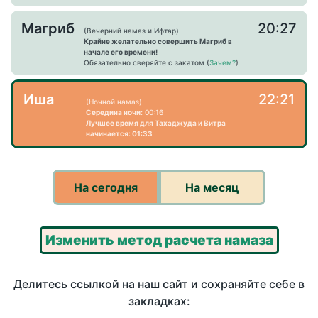
Магриб
20:27
(Вечерний намаз и Ифтар)
Крайне желательно совершить Магриб в
начале его времени!
Обязательно сверяйте с закатом (
Зачем?
)
Иша
22:21
(Ночной намаз)
Середина ночи:
00:16
Лучшее время для Тахаджуда и Витра
начинается: 01:33
На сегодня
На месяц
Изменить метод расчета намаза
Делитесь ссылкой на наш сайт и сохраняйте себе в
закладках: