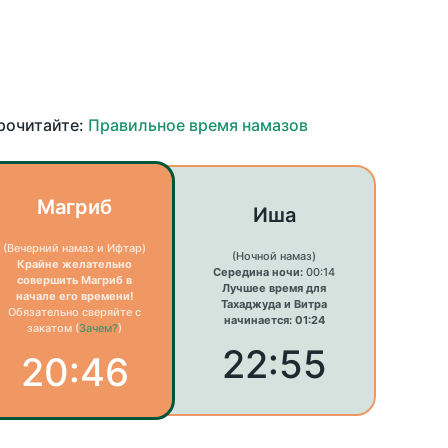
прочитайте:
Правильное время намазов
Магриб
Иша
(Вечерний намаз и Ифтар)
(Ночной намаз)
Крайне желательно
Середина ночи:
00:14
совершить Магриб в
Лучшее время для
начале его времени!
Тахаджуда и Витра
Обязательно сверяйте с
начинается: 01:24
закатом (
Зачем?
)
22:55
20:46