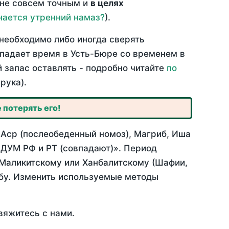
 не совсем точным и
в целях
нается утренний намаз?
).
необходимо либо иногда сверять
овпадает время в Усть-Бюре со временем в
й запас оставлять - подробно читайте
по
рука).
 потерять его!
 Аср (послеобеденный номоз), Магриб, Иша
 ДУМ РФ и РТ (совпадают)». Период
 Маликитскому или Ханбалитскому (Шафии,
абу. Изменить используемые методы
вяжитесь с нами.