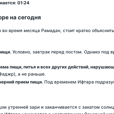
нается: 01:24
юре на сегодня
о во время месяца Рамадан, стоит кратко объясни
ем пищи.
Условно, завтрак перед постом. Однако под 
ержание от приема пищи, питья и всех других действий, наруша
аджр), а не раньше.
 - это вечерний прием пищи.
Под временем Ифтара подразум
ом утренней зари и заканчивается с закатом солнц