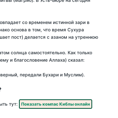
итвы (Магриб). В Усть-Бюре на сегодня
совпадает со временем истинной зари в
ако основа в том, что время Сухура
шает пост) делается с азаном на утреннюю
том солнца самостоятельно. Как только
 ему и благословение Аллаха) сказал:
оверный, передали Бухари и Муслим).
?
ыть тут:
Показать компас Киблы онлайн