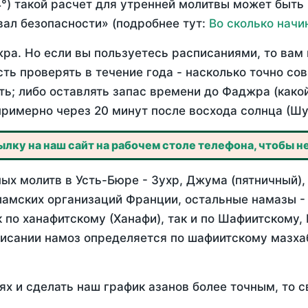
°) такой расчет для утренней молитвы может быть
ал безопасности» (подробнее тут:
Во сколько начи
ра. Но если вы пользуетесь расписаниями, то вам 
сть проверять в течение года - насколько точно с
ть; либо оставлять запас времени до Фаджра (како
примерно через 20 минут после восхода солнца (Шу
лку на наш сайт на рабочем столе телефона, чтобы не
ых молитв в Усть-Бюре - Зухр, Джума (пятничный),
ламских организаций Франции, остальные намазы -
 по ханафитскому (Ханафи), так и по Шафиитскому,
писании намоз определяется по шафиитскому мазх
ях и сделать наш график азанов более точным, то с