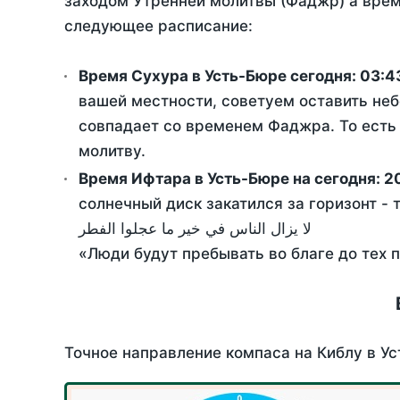
заходом Утренней молитвы (Фаджр) а врем
следующее расписание:
Время Сухура в Усть-Бюре сегодня:
03:4
вашей местности, советуем оставить неб
совпадает со временем Фаджра. То есть 
молитву.
Время Ифтара в Усть-Бюре на сегодня:
2
солнечный диск закатился за горизонт - 
لا يزال الناس في خير ما عجلوا الفطر
«Люди будут пребывать во благе до тех 
Точное направление компаса на Киблу в Ус