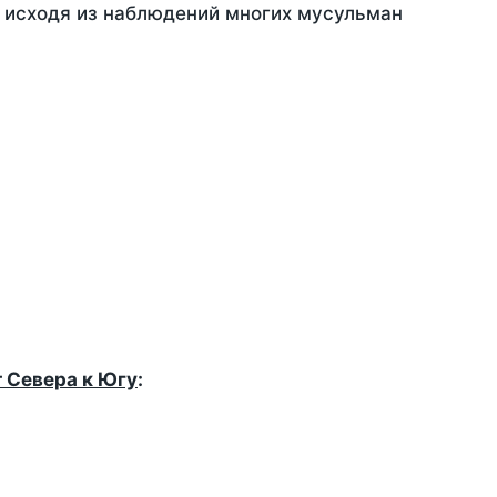
, исходя из наблюдений многих мусульман
т Севера к Югу
: