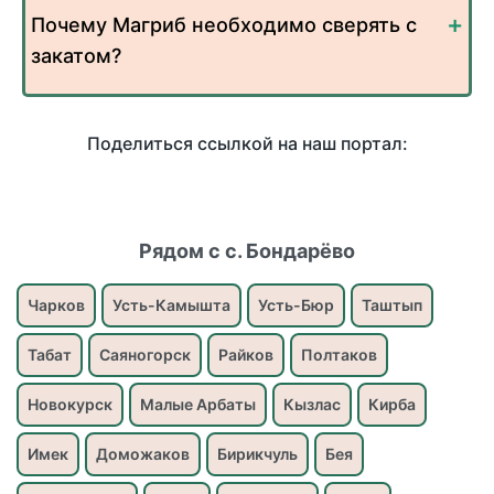
Почему Магриб необходимо сверять с
закатом?
Поделиться ссылкой на наш портал:
Рядом с с. Бондарёво
Чарков
Усть-Камышта
Усть-Бюр
Таштып
Табат
Саяногорск
Райков
Полтаков
Новокурск
Малые Арбаты
Кызлас
Кирба
Имек
Доможаков
Бирикчуль
Бея