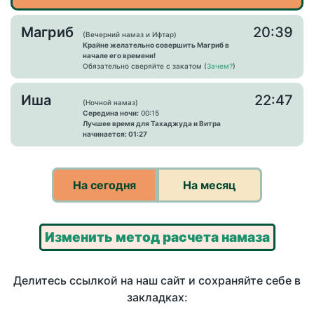
Магриб
20:39
(Вечерний намаз и Ифтар)
Крайне желательно совершить Магриб в
начале его времени!
Обязательно сверяйте с закатом (
Зачем?
)
Иша
22:47
(Ночной намаз)
Середина ночи:
00:15
Лучшее время для Тахаджуда и Витра
начинается: 01:27
На сегодня
На месяц
Изменить метод расчета намаза
Делитесь ссылкой на наш сайт и сохраняйте себе в
закладках: