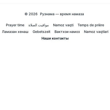
© 2026
Рузнама — время намаза
Prayer time
مواقيت الصلاة
Namoz vaqti
Temps de prière
Ламазан хенаш
Gebetszeit
Вактхои намоз
Namoz vaqtlari
Наши контакты