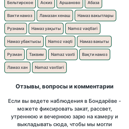
Бельтирское
Аскиз
Аршаново
Абаза
Вакти намоз
Ламазан хенаш
Намаз вакытлары
Рузнама
Намаз уақыты
Namoz vaqtlari
Намаз убактысы
Namoz vaqti
Намаз вакыты
Рузман
Таквим
Namaz vaxti
Вақти намоз
Ламаз хан
Namaz vaxtlari
Отзывы, вопросы и комментарии
Если вы ведете наблюдения в Бондарёве -
можете фиксировать закат, рассвет,
утреннюю и вечернюю зарю на камеру и
выкладывать сюда, чтобы мы могли