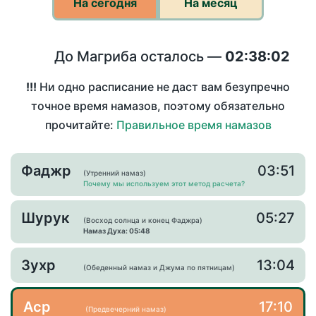
На сегодня
На месяц
До Магриба осталось —
02:38:02
!!!
Ни одно расписание не даст вам безупречно
точное время намазов, поэтому обязательно
прочитайте:
Правильное время намазов
Фаджр
03:51
(Утренний намаз)
Почему мы используем этот метод расчета?
Шурук
05:27
(Восход солнца и конец Фаджра)
Намаз Духа: 05:48
Зухр
13:04
(Обеденный намаз и Джума по пятницам)
Аср
17:10
(Предвечерний намаз)