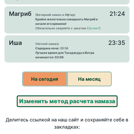
Магриб
21:24
(Вечерний намаз и Ифтар)
Крайне желательно совершить Магриб в
начале его времени!
Обязательно сверяйте с закатом (
Зачем?
)
Иша
23:35
(Ночной намаз)
Середина ночи:
00:56
Лучшее время для Тахаджуда и Витра
начинается: 02:06
На сегодня
На месяц
Изменить метод расчета намаза
Делитесь ссылкой на наш сайт и сохраняйте себе в
закладках: