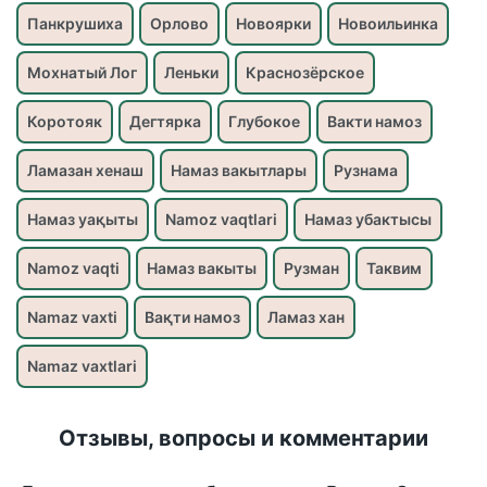
Панкрушиха
Орлово
Новоярки
Новоильинка
Мохнатый Лог
Леньки
Краснозёрское
Коротояк
Дегтярка
Глубокое
Вакти намоз
Ламазан хенаш
Намаз вакытлары
Рузнама
Намаз уақыты
Namoz vaqtlari
Намаз убактысы
Namoz vaqti
Намаз вакыты
Рузман
Таквим
Namaz vaxti
Вақти намоз
Ламаз хан
Namaz vaxtlari
Отзывы, вопросы и комментарии