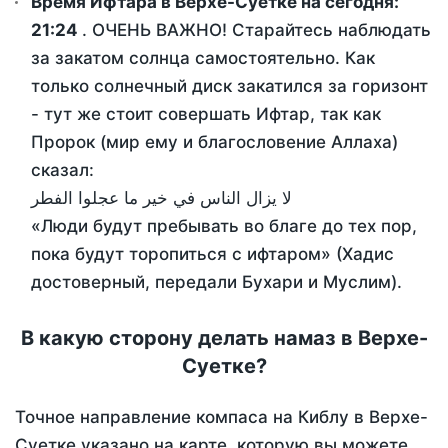
Время Ифтара в Верхе-Суетке на сегодня:
21:24
. ОЧЕНЬ ВАЖНО! Старайтесь наблюдать
за закатом солнца самостоятельно. Как
только солнечный диск закатился за горизонт
- тут же стоит совершать Ифтар, так как
Пророк (мир ему и благословение Аллаха)
сказал:
لا يزال الناس في خير ما عجلوا الفطر
«Люди будут пребывать во благе до тех пор,
пока будут торопиться с ифтаром» (Хадис
достоверный, передали Бухари и Муслим).
В какую сторону делать намаз в Верхе-
Суетке?
Точное направление компаса на Киблу в Верхе-
Суетке указано на карте, которую вы можете