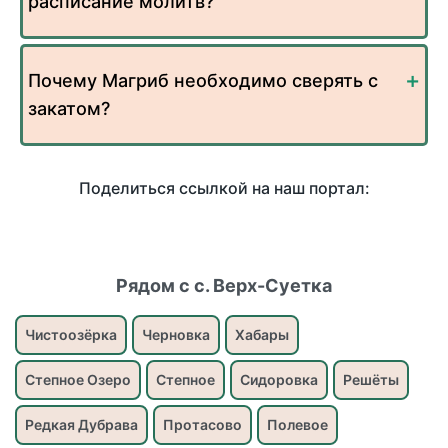
расписание молитв?
Почему Магриб необходимо сверять с
закатом?
Поделиться ссылкой на наш портал:
Рядом с с. Верх-Суетка
Чистоозёрка
Черновка
Хабары
Степное Озеро
Степное
Сидоровка
Решёты
Редкая Дубрава
Протасово
Полевое