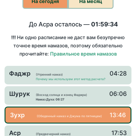
На сегодня
На месяц
До Асра осталось —
01:59:34
!!!
Ни одно расписание не даст вам безупречно
точное время намазов, поэтому обязательно
прочитайте:
Правильное время намазов
Фаджр
04:28
(Утренний намаз)
Почему мы используем этот метод расчета?
Шурук
06:06
(Восход солнца и конец Фаджра)
Намаз Духа: 06:27
Зухр
13:46
(Обеденный намаз и Джума по пятницам)
Аср
17:53
(Предвечерний намаз)