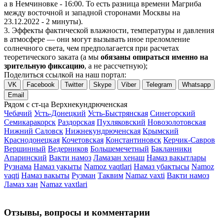
а в Немчиновке - 16:00. То есть разница времени Магриба
между восточной и западной сторонами Москвы на
23.12.2022 - 2 минуты).
3. Эффекты фактической влажности, температуры и давления
в атмосфере — они могут вызывать иное преломление
солнечного света, чем предполагается при расчетах
теоретического заката (а мы
обязаны опираться именно на
зрительную фиксацию
, а не рассчетную);
Поделиться ссылкой на наш портал:
VK
Facebook
Twitter
Skype
Viber
Telegram
Whatsapp
Email
Рядом с ст-ца Верхнекундрюченская
Чебачий
Усть-Донецкий
Усть-Быстрянская
Синегорский
Семикаракорск
Раздорская
Пухляковский
Новозолотовская
Нижний Саловск
Нижнекундрюченская
Крымский
Краснодонецкая
Кочетовская
Константиновск
Керчик-Савров
Вершинный
Ведерников
Большемечетный
Бакланники
Апаринский
Вакти намоз
Ламазан хенаш
Намаз вакытлары
Рузнама
Намаз уақыты
Namoz vaqtlari
Намаз убактысы
Namoz
vaqti
Намаз вакыты
Рузман
Таквим
Namaz vaxti
Вақти намоз
Ламаз хан
Namaz vaxtlari
Отзывы, вопросы и комментарии