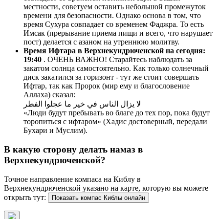
местности, советуем оставить небольшой промежуток
времени для безопасности. Однако основа в том, что
время Сухура совпадает со временем Фаджра. То есть
Имсак (прерывание приема пищи и всего, что нарушает
пост) делается с азаном на утреннюю молитву.
Время Ифтара в Верхнекундрюченской на сегодня:
19:40
. ОЧЕНЬ ВАЖНО! Старайтесь наблюдать за
закатом солнца самостоятельно. Как только солнечный
диск закатился за горизонт - тут же стоит совершать
Ифтар, так как Пророк (мир ему и благословение
Аллаха) сказал:
لا يزال الناس في خير ما عجلوا الفطر
«Люди будут пребывать во благе до тех пор, пока будут
торопиться с ифтаром» (Хадис достоверный, передали
Бухари и Муслим).
В какую сторону делать намаз в
Верхнекундрюченской?
Точное направление компаса на Киблу в
Верхнекундрюченской указано на карте, которую вы можете
открыть тут:
Показать компас Киблы онлайн