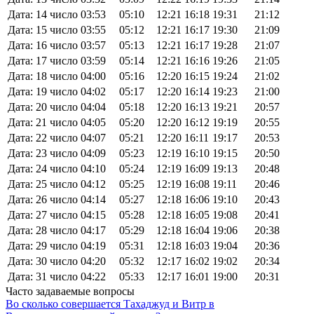
Дата: 14 число
03:53
05:10
12:21
16:18
19:31
21:12
Дата: 15 число
03:55
05:12
12:21
16:17
19:30
21:09
Дата: 16 число
03:57
05:13
12:21
16:17
19:28
21:07
Дата: 17 число
03:59
05:14
12:21
16:16
19:26
21:05
Дата: 18 число
04:00
05:16
12:20
16:15
19:24
21:02
Дата: 19 число
04:02
05:17
12:20
16:14
19:23
21:00
Дата: 20 число
04:04
05:18
12:20
16:13
19:21
20:57
Дата: 21 число
04:05
05:20
12:20
16:12
19:19
20:55
Дата: 22 число
04:07
05:21
12:20
16:11
19:17
20:53
Дата: 23 число
04:09
05:23
12:19
16:10
19:15
20:50
Дата: 24 число
04:10
05:24
12:19
16:09
19:13
20:48
Дата: 25 число
04:12
05:25
12:19
16:08
19:11
20:46
Дата: 26 число
04:14
05:27
12:18
16:06
19:10
20:43
Дата: 27 число
04:15
05:28
12:18
16:05
19:08
20:41
Дата: 28 число
04:17
05:29
12:18
16:04
19:06
20:38
Дата: 29 число
04:19
05:31
12:18
16:03
19:04
20:36
Дата: 30 число
04:20
05:32
12:17
16:02
19:02
20:34
Дата: 31 число
04:22
05:33
12:17
16:01
19:00
20:31
Часто задаваемые вопросы
Во сколько совершается Тахаджуд и Витр в