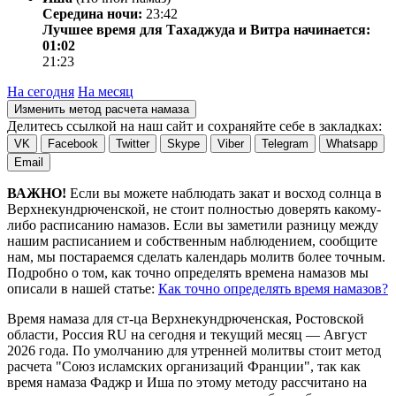
Середина ночи:
23:42
Лучшее время для Тахаджуда и Витра начинается:
01:02
21:23
На сегодня
На месяц
Изменить метод расчета намаза
Делитесь ссылкой на наш сайт и сохраняйте себе в закладках:
VK
Facebook
Twitter
Skype
Viber
Telegram
Whatsapp
Email
ВАЖНО!
Если вы можете наблюдать закат и восход солнца в
Верхнекундрюченской, не стоит полностью доверять какому-
либо расписанию намазов. Если вы заметили разницу между
нашим расписанием и собственным наблюдением, сообщите
нам, мы постараемся сделать календарь молитв более точным.
Подробно о том, как точно определять времена намазов мы
описали в нашей статье:
Как точно определять время намазов?
Время намаза для ст-ца Верхнекундрюченская, Ростовской
области, Россия
RU
на
сегодня
и текущий месяц —
Август
2026 года
. По умолчанию для утренней молитвы стоит метод
расчета "Союз исламских организаций Франции", так как
время намаза Фаджр и Иша по этому методу рассчитано на