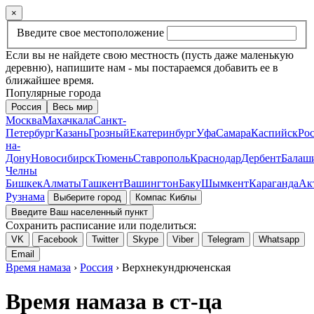
×
Введите свое местоположение
Если вы не найдете свою местность (пусть даже маленькую
деревню), напишите нам - мы постараемся добавить ее в
ближайшее время.
Популярные города
Россия
Весь мир
Москва
Махачкала
Санкт-
Петербург
Казань
Грозный
Екатеринбург
Уфа
Самара
Каспийск
Рос
на-
Дону
Новосибирск
Тюмень
Ставрополь
Краснодар
Дербент
Балаш
Челны
Бишкек
Алматы
Ташкент
Вашингтон
Баку
Шымкент
Караганда
Ак
Рузнама
Выберите город
Компас Киблы
Введите Ваш населенный пункт
Сохранить расписание или поделиться:
VK
Facebook
Twitter
Skype
Viber
Telegram
Whatsapp
Email
Время намаза
›
Россия
› Верхнекундрюченская
Время намаза в ст-ца