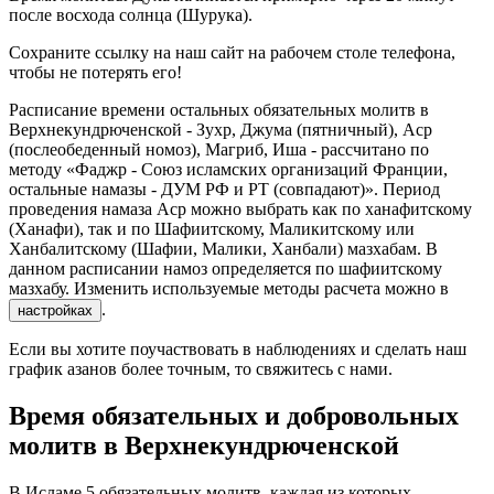
после восхода солнца (Шурука).
Сохраните ссылку на наш сайт на рабочем столе телефона,
чтобы не потерять его!
Расписание времени остальных обязательных молитв в
Верхнекундрюченской - Зухр, Джума (пятничный), Аср
(послеобеденный номоз), Магриб, Иша - рассчитано по
методу «Фаджр - Союз исламских организаций Франции,
остальные намазы - ДУМ РФ и РТ (совпадают)». Период
проведения намаза Аср можно выбрать как по ханафитскому
(Ханафи), так и по Шафиитскому, Маликитскому или
Ханбалитскому (Шафии, Малики, Ханбали) мазхабам. В
данном расписании намоз определяется по шафиитскому
мазхабу. Изменить используемые методы расчета можно в
.
настройках
Если вы хотите поучаствовать в наблюдениях и сделать наш
график азанов более точным, то свяжитесь с нами.
Время обязательных и добровольных
молитв в Верхнекундрюченской
В Исламе 5 обязательных молитв, каждая из которых