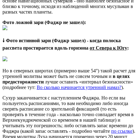
основе навигационных сумерков - оно наиболее безопасное и
близко к точному, исходя из наблюдений многих мусульман в
разных частях планеты.
Фото ложной зари (Фаджр не зашел):
🠗 Фото истинной зари (Фаджр зашел) - когда полоска
рассвета простирается вдоль горизона
от Севера к Югу
:
Но в северных широтах (примерно выше 54°) такой расчет для
утренней молитвы может быть не совсем точным и
в целях
предосторожности
лучше оставить «интервал безопасности»
(подробнее тут:
Во сколько начинается утренний намаз?
).
Сухур заканчивается с наступлением Фаджра. Но если вы
пользуетесь расписаниями, то вам необходимо либо иногда
сверять расписание со зрительной фиксацией (то есть
проверять в течение года - насколько точно совпадает время в
Верхнекундрюченской со временем в нашей таблице) и
учитывать эту погрешность; либо оставлять запас времени до
Фаджра (какой запас оставлять - подробно читайте
по ссылке
).
Время молитвы Духа начинается примерно через 20 минут