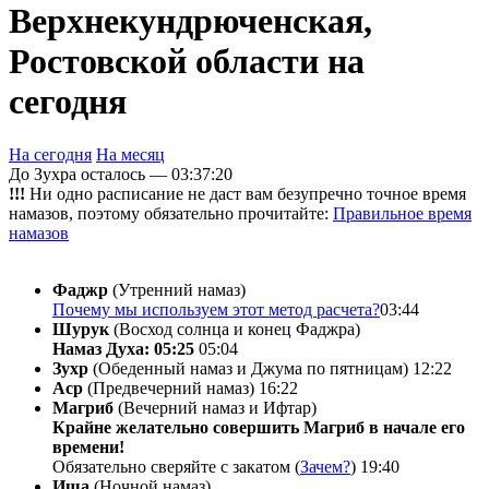
Верхнекундрюченская,
Ростовской области на
сегодня
На сегодня
На месяц
До Зухра осталось —
03:37:20
!!!
Ни одно расписание не даст вам безупречно точное время
намазов, поэтому обязательно прочитайте:
Правильное время
намазов
Фаджр
(Утренний намаз)
Почему мы используем этот метод расчета?
03:44
Шурук
(Восход солнца и конец Фаджра)
Намаз Духа: 05:25
05:04
Зухр
(Обеденный намаз и Джума по пятницам)
12:22
Аср
(Предвечерний намаз)
16:22
Магриб
(Вечерний намаз и Ифтар)
Крайне желательно совершить Магриб в начале его
времени!
Обязательно сверяйте с закатом (
Зачем?
)
19:40
Иша
(Ночной намаз)