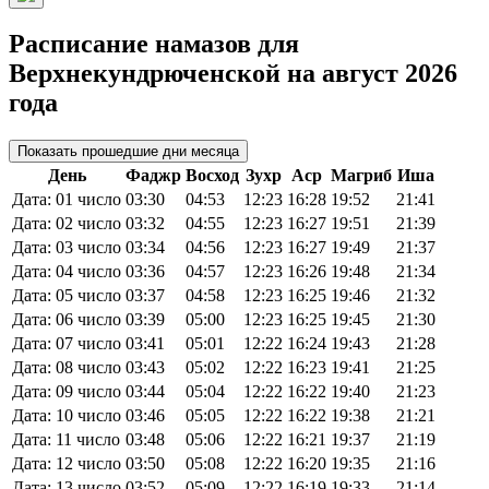
Расписание намазов для
Верхнекундрюченской на август 2026
года
Показать прошедшие дни месяца
День
Фаджр
Восход
Зухр
Аср
Магриб
Иша
Дата: 01 число
03:30
04:53
12:23
16:28
19:52
21:41
Дата: 02 число
03:32
04:55
12:23
16:27
19:51
21:39
Дата: 03 число
03:34
04:56
12:23
16:27
19:49
21:37
Дата: 04 число
03:36
04:57
12:23
16:26
19:48
21:34
Дата: 05 число
03:37
04:58
12:23
16:25
19:46
21:32
Дата: 06 число
03:39
05:00
12:23
16:25
19:45
21:30
Дата: 07 число
03:41
05:01
12:22
16:24
19:43
21:28
Дата: 08 число
03:43
05:02
12:22
16:23
19:41
21:25
Дата: 09 число
03:44
05:04
12:22
16:22
19:40
21:23
Дата: 10 число
03:46
05:05
12:22
16:22
19:38
21:21
Дата: 11 число
03:48
05:06
12:22
16:21
19:37
21:19
Дата: 12 число
03:50
05:08
12:22
16:20
19:35
21:16
Дата: 13 число
03:52
05:09
12:22
16:19
19:33
21:14