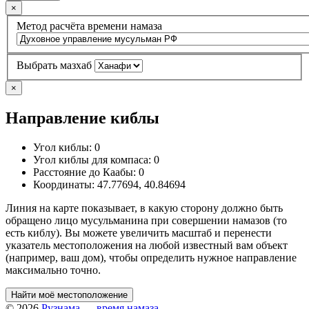
×
Метод расчёта времени намаза
Выбрать мазхаб
×
Направление киблы
Угол киблы:
0
Угол киблы для компаса:
0
Расстояние до Каабы:
0
Координаты:
47.77694
,
40.84694
Линия на карте показывает, в какую сторону должно быть
обращено лицо мусульманина при совершении намазов (то
есть киблу). Вы можете увеличить масштаб и перенести
указатель местоположения на любой известный вам объект
(например, ваш дом), чтобы определить нужное направление
максимально точно.
Найти моё местоположение
© 2026
Рузнама — время намаза