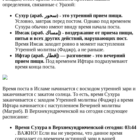
определения, связанные с Уразой:
Сухур (араб. سحور) - это утренний прием пищи.
Условно, завтрак перед постом. Однако под временем
Сухура обычно имеют ввиду время начала поста.
Имсак (араб. إمساك) - воздержание от приема пищи,
питья и всех других действий, нарушающих пост.
Время Имсак заходит ровно в момент наступления
Утренней молитвы (Фаджр), а не раньше.
Ифтар (араб. إفطار) — разговение - это вечерний
прием пищи.
Под временем Ифтара подразумевают
время конца поста.
Время поста в Исламе начинается с восходом утренней зари и
заканчивается с закатом солнца. То есть, время Сухура
заканчивается с заходом Утренней молитвы (Фаджр) а время
Ифтара начинается с наступлением Вечерней молитвы
(Магриб). В Верхнекундрюченской на сегодня следующее
расписание:
Время Сухура в Верхнекундрюченской сегодня:
03:44
. ВАЖНО! Если вы не уверены, что данное время
совпадает со временем истинной зари в вашей