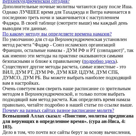
Верхнекундрюченской сегодня?
Дополнительные ночные молитвы читаются сразу после Иша.
Однако ЛУЧШЕЕ время для Тахаджуда и Витра начинается в
последнюю треть ночи и заканчивается с наступлением
Фаджра. В своей таблице (смотрите выше) мы каждый день
выводим эти данные.
По какому методу вы определяете времена намазов?
По умолчанию для ст-ца Верхнекундрюченская установлен
метод расчета "Фаджр - Союз исламских организаций
Франции, остальные намазы - ДУМ РФ и РТ (совпадают)", так
как именно эти методы на практике оказываются самыми
безопасными и ближе к правильному (
подробно здесь
).
Существуют другие методы расчета, самые известные - это
ВИЛ, ДУМ РТ, ДУМ РФ, ДУМ КБР, ЦДУМ, ДУМ СПБ,
ДУМСО, ДУМ РБ. Вы можете выбрать наиболее подходящий
вам в настройках.
Очень советуем вам сверить наше расписание со зрительным
методом в Верхнекундрюченской, и только потом выбрать
подходящий вам метод расчета. Как определять время намаза
правильно, читайте подробно в нашей статье по ссылке выше.
Почему на разных сайтах разное расписание молитв?
Всевышний Аллах сказал: «Поистине, молитва предписана
для верующих в
определенное
время». (сура ан-Ниса, 4:
103).
Дело в том, что почти все сайты берут за основу вычисления,