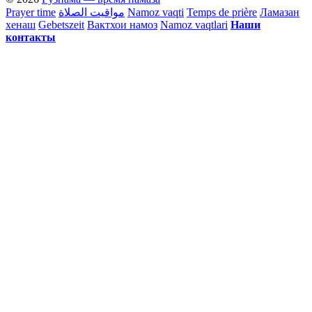
Prayer time
مواقيت الصلاة
Namoz vaqti
Temps de prière
Ламазан
хенаш
Gebetszeit
Вактхои намоз
Namoz vaqtlari
Наши
контакты