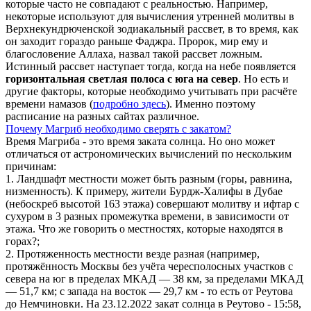
которые часто не совпадают с реальностью. Например,
некоторые используют для вычисления утренней молитвы в
Верхнекундрюченской зодиакальный рассвет, в то время, как
он заходит гораздо раньше Фаджра. Пророк, мир ему и
благословение Аллаха, назвал такой рассвет ложным.
Истинный рассвет наступает тогда, когда на небе появляется
горизонтальная светлая полоса с юга на север
. Но есть и
другие факторы, которые необходимо учитывать при расчёте
времени намазов (
подробно здесь
). Именно поэтому
расписание на разных сайтах различное.
Почему Магриб необходимо сверять с закатом?
Время Магриба - это время заката солнца. Но оно может
отличаться от астрономических вычислений по нескольким
причинам:
1. Ландшафт местности может быть разным (горы, равнина,
низменность). К примеру, жители Бурдж-Халифы в Дубае
(небоскреб высотой 163 этажа) совершают молитву и ифтар с
сухуром в 3 разных промежутка времени, в зависимости от
этажа. Что же говорить о местностях, которые находятся в
горах?;
2. Протяженность местности везде разная (например,
протяжённость Москвы без учёта чересполосных участков с
севера на юг в пределах МКАД — 38 км, за пределами МКАД
— 51,7 км; с запада на восток — 29,7 км - то есть от Реутова
до Немчиновки. На 23.12.2022 закат солнца в Реутово - 15:58,