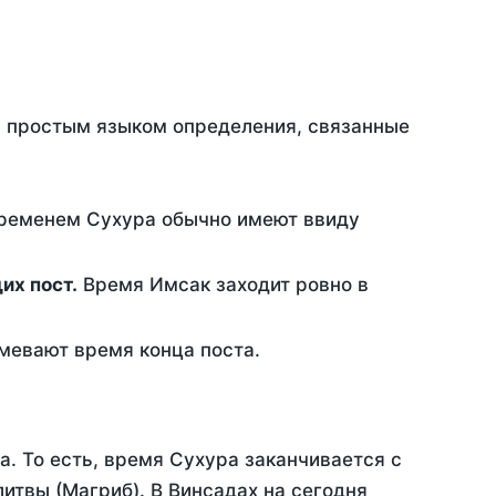
ть простым языком определения, связанные
временем Сухура обычно имеют ввиду
ющих пост.
Время Имсак заходит ровно в
евают время конца поста.
а. То есть, время Сухура заканчивается с
итвы (Магриб). В Винсадах на сегодня