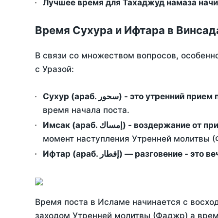
Лучшее время для Тахаджуд намаза начин
Время Сухура и Ифтара в Винсад
В связи со множеством вопросов, особенн
с Уразой:
Сухур (араб. سحور) - это утренний при
время начала поста.
Имсак (араб. إمساك) - возд
момент наступления Утренней молитвы (Ф
Ифтар (араб. إفطار) — разговение
Время поста в Исламе начинается с восход
заходом Утренней молитвы (Фаджр) а врем