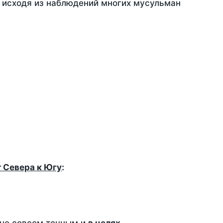
, исходя из наблюдений многих мусульман
т Севера к Югу
: