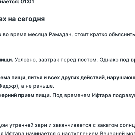
ается: 01:01
ах на сегодня
о во время месяца Рамадан, стоит кратко объясни
ем пищи.
Условно, завтрак перед постом. Однако под 
ержание от приема пищи, питья и всех других действий, наруша
аджр), а не раньше.
 - это вечерний прием пищи.
Под временем Ифтара подразум
ом утренней зари и заканчивается с закатом солнц
я Ифтара начинается с наступлением Вечерней мол