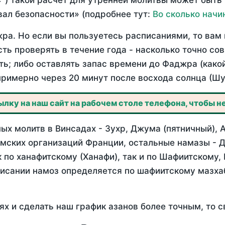
°) такой расчет для утренней молитвы может быть
ал безопасности» (подробнее тут:
Во сколько начи
ра. Но если вы пользуетесь расписаниями, то вам 
сть проверять в течение года - насколько точно со
ть; либо оставлять запас времени до Фаджра (како
примерно через 20 минут после восхода солнца (Шу
лку на наш сайт на рабочем столе телефона, чтобы не
х молитв в Винсадах - Зухр, Джума (пятничный), 
мских организаций Франции, остальные намазы - Д
 по ханафитскому (Ханафи), так и по Шафиитскому,
писании намоз определяется по шафиитскому мазх
ях и сделать наш график азанов более точным, то с