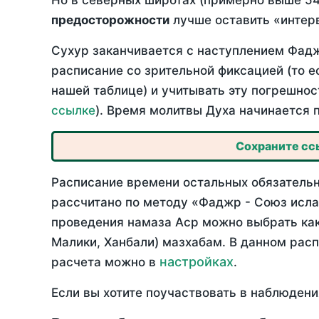
Но в северных широтах (примерно выше 54
предосторожности
лучше оставить «интерв
Сухур заканчивается с наступлением Фадж
расписание со зрительной фиксацией (то е
нашей таблице) и учитывать эту погрешнос
ссылке
). Время молитвы Духа начинается 
Сохраните ссы
Расписание времени остальных обязательны
рассчитано по методу «Фаджр - Союз исла
проведения намаза Аср можно выбрать как
Малики, Ханбали) мазхабам. В данном рас
настройках
расчета можно в
.
Если вы хотите поучаствовать в наблюдени