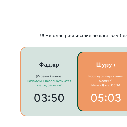
!!!
Ни одно расписание не даст вам бе
Фаджр
Шурук
(Утренний намаз)
(Восход солнца и конец
Почему мы используем этот
Фаджра)
метод расчета?
Намаз Духа: 05:24
03:50
05:03