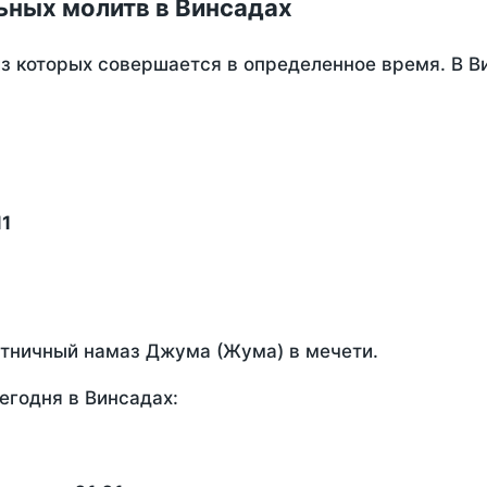
ьных молитв в Винсадах
из которых совершается в определенное время. В В
11
ятничный намаз Джума (Жума) в мечети.
егодня в Винсадах: