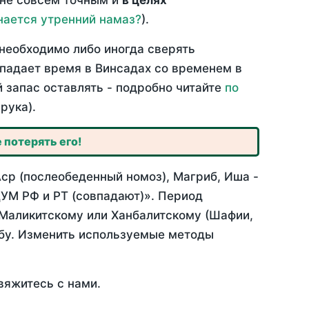
 не совсем точным и
в целях
нается утренний намаз?
).
необходимо либо иногда сверять
впадает время в Винсадах со временем в
й запас оставлять - подробно читайте
по
рука).
 потерять его!
Аср (послеобеденный номоз), Магриб, Иша -
УМ РФ и РТ (совпадают)». Период
 Маликитскому или Ханбалитскому (Шафии,
абу. Изменить используемые методы
вяжитесь с нами.