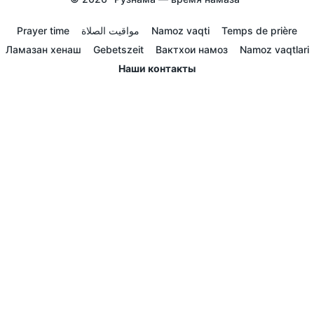
Prayer time
مواقيت الصلاة
Namoz vaqti
Temps de prière
Ламазан хенаш
Gebetszeit
Вактхои намоз
Namoz vaqtlari
Наши контакты