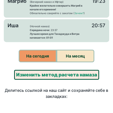
Магриб
19:23
(Вечерний намаз и Ифтар)
Крайне желательно совершить Магриб в
начале его времени!
Обязательно сверяйте с закатом (
Зачем?
)
Иша
20:57
(Ночной намаз)
Середина ночи:
23:37
Лучшее время для Тахаджуда и Витра
начинается: 01:01
На сегодня
На месяц
Изменить метод расчета намаза
Делитесь ссылкой на наш сайт и сохраняйте себе в
закладках: