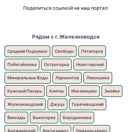
Поделиться ссылкой на наш портал:
Рядом с г. Железноводск
Средний Подкумок
Свободы
Пятигорск
Побегайловка
Острогорка
Новотерский
Минеральные Воды
Лермонтов
Левокумка
Красный Пахарь
Канглы
Иноземцево
Змейка
Железноводский
Джуца
Горячеводский
Винсады
Быкогорка
Бородыновка
Анджиевский
Вакти намоз
Ламазан хенаш