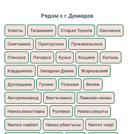
Рядом с г. Демидов
Усвяты
Талашкино
Старая Торопа
Смоленск
Сметанино
Пригорское
Пржевальское
Плоское
Печерск
Кунья
Кощино
Катынь
Кардымово
Западная Двина
Жарковский
Духовщина
Гусино
Голынки
Велиж
Авторемзавод
Вакти намоз
Ламазан хенаш
Намаз вакытлары
Рузнама
Намаз уақыты
Namoz vaqtlari
Намаз убактысы
Namoz vaqti