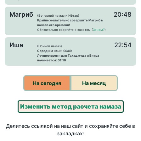
Магриб
20:48
(Вечерний намаз и Ифтар)
Крайне желательно совершить Магриб в
начале его времени!
Обязательно сверяйте с закатом (
Зачем?
)
Иша
22:54
(Ночной намаз)
Середина ночи:
00:09
Лучшее время для Тахаджуда и Витра
начинается: 01:16
На сегодня
На месяц
Изменить метод расчета намаза
Делитесь ссылкой на наш сайт и сохраняйте себе в
закладках: