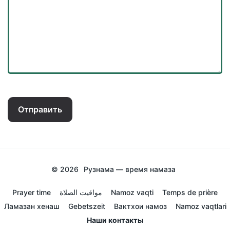
Отправить
© 2026
Рузнама — время намаза
Prayer time
مواقيت الصلاة
Namoz vaqti
Temps de prière
Ламазан хенаш
Gebetszeit
Вактхои намоз
Namoz vaqtlari
Наши контакты