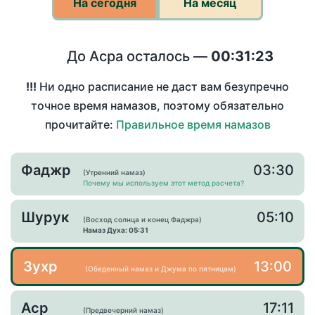
На сегодня
На месяц
До Асра осталось —
00:31:23
!!!
Ни одно расписание не даст вам безупречно
точное время намазов, поэтому обязательно
прочитайте:
Правильное время намазов
Фаджр
03:30
(Утренний намаз)
Почему мы используем этот метод расчета?
Шурук
05:10
(Восход солнца и конец Фаджра)
Намаз Духа: 05:31
Зухр
13:00
(Обеденный намаз и Джума по пятницам)
Аср
17:11
(Предвечерний намаз)