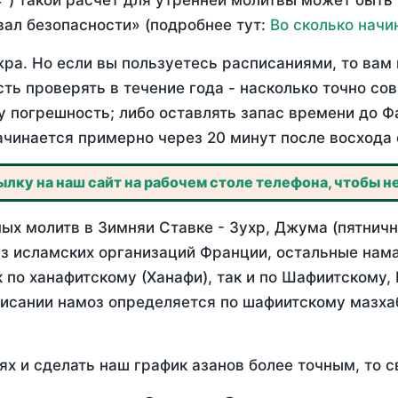
°) такой расчет для утренней молитвы может быть
ал безопасности» (подробнее тут:
Во сколько начи
ра. Но если вы пользуетесь расписаниями, то вам 
сть проверять в течение года - насколько точно со
у погрешность; либо оставлять запас времени до Ф
ачинается примерно через 20 минут после восхода 
лку на наш сайт на рабочем столе телефона, чтобы не
х молитв в Зимняи Ставке - Зухр, Джума (пятничн
з исламских организаций Франции, остальные нама
 по ханафитскому (Ханафи), так и по Шафиитскому,
писании намоз определяется по шафиитскому мазх
ях и сделать наш график азанов более точным, то с