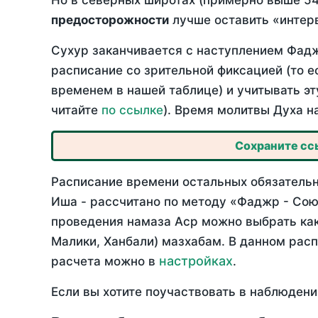
Но в северных широтах (примерно выше 54
предосторожности
лучше оставить «интерв
Сухур заканчивается с наступлением Фадж
расписание со зрительной фиксацией (то е
временем в нашей таблице) и учитывать эт
читайте
по ссылке
). Время молитвы Духа н
Сохраните ссы
Расписание времени остальных обязательны
Иша - рассчитано по методу «Фаджр - Сою
проведения намаза Аср можно выбрать как
Малики, Ханбали) мазхабам. В данном рас
настройках
расчета можно в
.
Если вы хотите поучаствовать в наблюдени