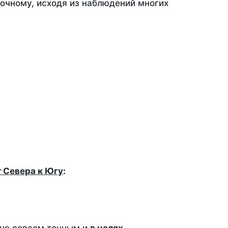
точному, исходя из наблюдений многих
т Севера к Югу
: