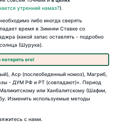
 не совсем точным и
в целях
нается утренний намаз?
).
необходимо либо иногда сверять
впадает время в Зимняи Ставке со
аджра (какой запас оставлять - подробно
солнца (Шурука).
 потерять его!
ый), Аср (послеобеденный номоз), Магриб,
зы - ДУМ РФ и РТ (совпадают)». Период
 Маликитскому или Ханбалитскому (Шафии,
абу. Изменить используемые методы
вяжитесь с нами.