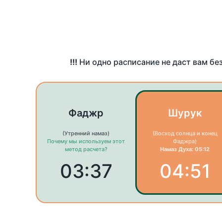
!!!
Ни одно расписание не даст вам бе
Фаджр
Шурук
(Утренний намаз)
(Восход солнца и конец
Почему мы используем этот
Фаджра)
метод расчета?
Намаз Духа: 05:12
03:37
04:51