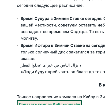
сегодня следующее расписание:
Время Сухура в Зимняи Ставке сегодня:
вашей местности, советуем оставить неб
совпадает со временем Фаджра. То есть 
молитву.
Время Ифтара в Зимняи Ставке на сегод
только солнечный диск закатился за гори
сказал:
لا يزال الناس في خير ما عجلوا الفطر
«Люди будут пребывать во благе до тех 
В 
Точное направление компаса на Киблу в Зи
Показать компас Киблы онлайн