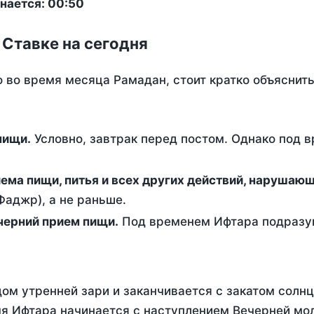
нается: 00:50
 Ставке на сегодня
о во время месяца Рамадан, стоит кратко объясни
ем пищи.
Условно, завтрак перед постом. Однако под 
ержание от приема пищи, питья и всех других действий, наруша
аджр), а не раньше.
 - это вечерний прием пищи.
Под временем Ифтара подразум
ом утренней зари и заканчивается с закатом солнц
я Ифтара начинается с наступлением Вечерней мол