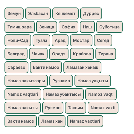
Земун
Эльбасан
Кечкемет
Дуррес
Тимишоара
Зеница
София
Ниш
Суботица
Нови-Сад
Тузла
Арад
Мостар
Сегед
Белград
Чачак
Орадя
Крайова
Тирана
Сараево
Вакти намоз
Ламазан хенаш
Намаз вакытлары
Рузнама
Намаз уақыты
Namoz vaqtlari
Намаз убактысы
Namoz vaqti
Намаз вакыты
Рузман
Таквим
Namaz vaxti
Вақти намоз
Ламаз хан
Namaz vaxtlari