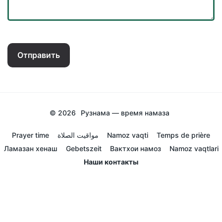
Отправить
© 2026
Рузнама — время намаза
Prayer time
مواقيت الصلاة
Namoz vaqti
Temps de prière
Ламазан хенаш
Gebetszeit
Вактхои намоз
Namoz vaqtlari
Наши контакты