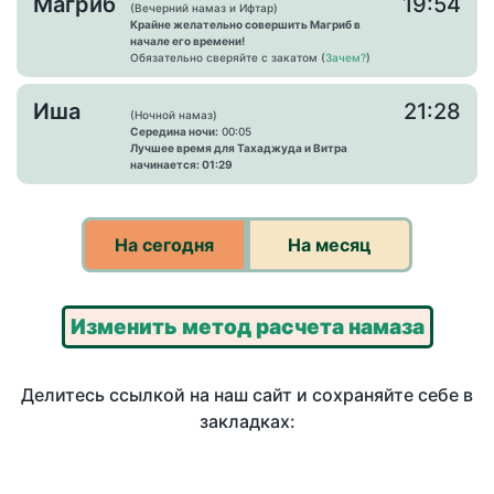
Магриб
19:54
(Вечерний намаз и Ифтар)
Крайне желательно совершить Магриб в
начале его времени!
Обязательно сверяйте с закатом (
Зачем?
)
Иша
21:28
(Ночной намаз)
Середина ночи:
00:05
Лучшее время для Тахаджуда и Витра
начинается: 01:29
На сегодня
На месяц
Изменить метод расчета намаза
Делитесь ссылкой на наш сайт и сохраняйте себе в
закладках: