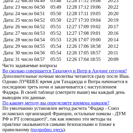
Дата: 22 число
04:49
05:48
12:28
17:12
19:08
20:23
Дата: 23 число
04:50
05:49
12:28
17:12
19:06
20:22
Дата: 24 число
04:51
05:50
12:28
17:11
19:05
20:20
Дата: 25 число
04:52
05:50
12:27
17:10
19:04
20:19
Дата: 26 число
04:52
05:51
12:27
17:09
19:02
20:17
Дата: 27 число
04:53
05:52
12:27
17:08
19:01
20:16
Дата: 28 число
04:54
05:53
12:26
17:07
19:00
20:14
Дата: 29 число
04:55
05:54
12:26
17:06
18:58
20:12
Дата: 30 число
04:56
05:54
12:26
17:05
18:57
20:11
Дата: 31 число
04:57
05:55
12:26
17:04
18:55
20:09
Часто задаваемые вопросы
Во сколько совершается Тахаджуд и Витр в Андоне сегодня?
Дополнительные ночные молитвы читаются сразу после Иша.
Однако ЛУЧШЕЕ время для Тахаджуда и Витра начинается в
последнюю треть ночи и заканчивается с наступлением
Фаджра. В своей таблице (смотрите выше) мы каждый день
выводим эти данные.
По какому методу вы определяете времена намазов?
По умолчанию установлен метод расчета "Фаджр - Союз
исламских организаций Франции, остальные намазы - ДУМ
РФ и РТ (совпадают)", так как именно эти методы на
практике оказываются самыми безопасными и ближе к
правильному (
подробно здесь
).