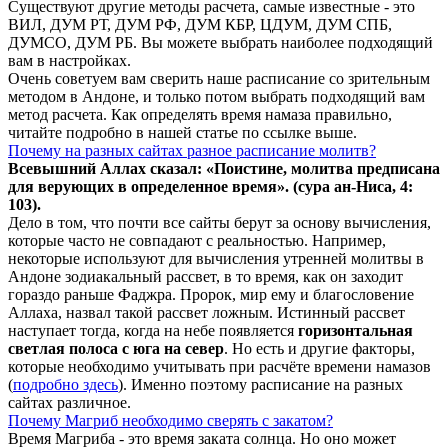
Существуют другие методы расчета, самые известные - это
ВИЛ, ДУМ РТ, ДУМ РФ, ДУМ КБР, ЦДУМ, ДУМ СПБ,
ДУМСО, ДУМ РБ. Вы можете выбрать наиболее подходящий
вам в настройках.
Очень советуем вам сверить наше расписание со зрительным
методом в Андоне, и только потом выбрать подходящий вам
метод расчета. Как определять время намаза правильно,
читайте подробно в нашей статье по ссылке выше.
Почему на разных сайтах разное расписание молитв?
Всевышний Аллах сказал: «Поистине, молитва предписана
для верующих в
определенное
время». (сура ан-Ниса, 4:
103).
Дело в том, что почти все сайты берут за основу вычисления,
которые часто не совпадают с реальностью. Например,
некоторые используют для вычисления утренней молитвы в
Андоне зодиакальный рассвет, в то время, как он заходит
гораздо раньше Фаджра. Пророк, мир ему и благословение
Аллаха, назвал такой рассвет ложным. Истинный рассвет
наступает тогда, когда на небе появляется
горизонтальная
светлая полоса с юга на север
. Но есть и другие факторы,
которые необходимо учитывать при расчёте времени намазов
(
подробно здесь
). Именно поэтому расписание на разных
сайтах различное.
Почему Магриб необходимо сверять с закатом?
Время Магриба - это время заката солнца. Но оно может