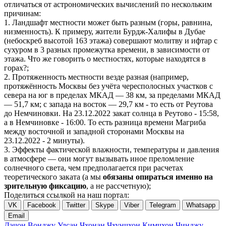
отличаться от астрономических вычислений по нескольким
причинам:
1. Ландшафт местности может быть разным (горы, равнина,
низменность). К примеру, жители Бурдж-Халифы в Дубае
(небоскреб высотой 163 этажа) совершают молитву и ифтар с
сухуром в 3 разных промежутка времени, в зависимости от
этажа. Что же говорить о местностях, которые находятся в
горах?;
2. Протяженность местности везде разная (например,
протяжённость Москвы без учёта чересполосных участков с
севера на юг в пределах МКАД — 38 км, за пределами МКАД
— 51,7 км; с запада на восток — 29,7 км - то есть от Реутова
до Немчиновки. На 23.12.2022 закат солнца в Реутово - 15:58,
а в Немчиновке - 16:00. То есть разница времени Магриба
между восточной и западной сторонами Москвы на
23.12.2022 - 2 минуты).
3. Эффекты фактической влажности, температуры и давления
в атмосфере — они могут вызывать иное преломление
солнечного света, чем предполагается при расчетах
теоретического заката (а мы
обязаны опираться именно на
зрительную фиксацию
, а не рассчетную);
Поделиться ссылкой на наш портал:
VK
Facebook
Twitter
Skype
Viber
Telegram
Whatsapp
Email
Дэчон
Вонджу
Улсан
Чхонан
Чхунчхон
Кимчхон
Чинджу