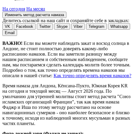
На сегодня
На месяц
Изменить метод расчета намаза
Делитесь ссылкой на наш сайт и сохраняйте себе в закладках:
VK
Facebook
Twitter
Skype
Viber
Telegram
Whatsapp
Email
ВАЖНО!
Если вы можете наблюдать закат и восход солнца в
Андоне, не стоит полностью доверять какому-либо
расписанию намазов. Если вы заметили разницу между
нашим расписанием и собственным наблюдением, сообщите
нам, мы постараемся сделать календарь молитв более точным.
Подробно о том, как точно определять времена намазов мы
описали в нашей статье:
Как точно определять время намазов?
Время намаза для Андона, Кёнсана-Пукто, Южная Корея
KR
на
сегодня
и текущий месяц —
Август 2026 года
. По
умолчанию для утренней молитвы стоит метод расчета "Союз
исламских организаций Франции", так как время намаза
Фаджр и Иша по этому методу рассчитано на основе
навигационных сумерков - оно наиболее безопасное и близко
к точному, исходя из наблюдений многих мусульман в разных
частях планеты.
Фото ложной зари (Фаджр не зашел):