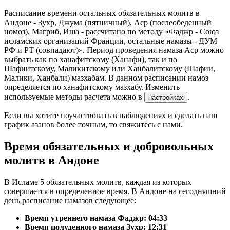
Расписание времени остальных обязательных молитв в
Андоне - Зухр, Джума (пятничный), Аср (послеобеденный
номоз), Магриб, Иша - рассчитано по методу «Фаджр - Союз
исламских организаций Франции, остальные намазы - ДУМ
РФ и РТ (совпадают)». Период проведения намаза Аср можно
выбрать как по ханафитскому (Ханафи), так и по
Шафиитскому, Маликитскому или Ханбалитскому (Шафии,
Малики, Ханбали) мазхабам. В данном расписании намоз
определяется по ханафитскому мазхабу. Изменить
используемые методы расчета можно в
.
настройках
Если вы хотите поучаствовать в наблюдениях и сделать наш
график азанов более точным, то свяжитесь с нами.
Время обязательных и добровольных
молитв в Андоне
В Исламе 5 обязательных молитв, каждая из которых
совершается в определенное время. В Андоне на сегодняшний
день расписание намазов следующее:
Время утреннего намаза Фаджр:
04:33
Время полуденного намаза Зухр:
12:31