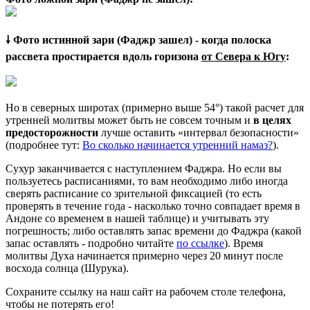
🠗 Фото истинной зари (Фаджр зашел) - когда полоска
рассвета простирается вдоль горизона
от Севера к Югу
:
Но в северных широтах (примерно выше 54°) такой расчет для
утренней молитвы может быть не совсем точным и
в целях
предосторожности
лучше оставить «интервал безопасности»
(подробнее тут:
Во сколько начинается утренний намаз?
).
Сухур заканчивается с наступлением Фаджра. Но если вы
пользуетесь расписаниями, то вам необходимо либо иногда
сверять расписание со зрительной фиксацией (то есть
проверять в течение года - насколько точно совпадает время в
Андоне со временем в нашей таблице) и учитывать эту
погрешность; либо оставлять запас времени до Фаджра (какой
запас оставлять - подробно читайте
по ссылке
). Время
молитвы Духа начинается примерно через 20 минут после
восхода солнца (Шурука).
Сохраните ссылку на наш сайт на рабочем столе телефона,
чтобы не потерять его!