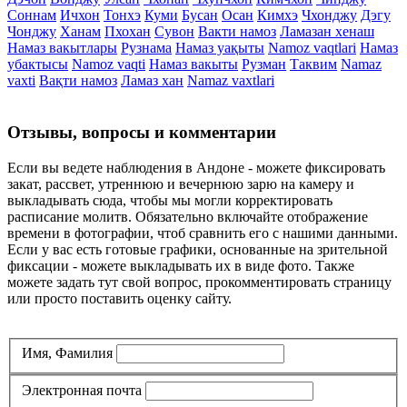
Соннам
Ичхон
Тонхэ
Куми
Бусан
Осан
Кимхэ
Чхонджу
Дэгу
Чонджу
Ханам
Пхохан
Сувон
Вакти намоз
Ламазан хенаш
Намаз вакытлары
Рузнама
Намаз уақыты
Namoz vaqtlari
Намаз
убактысы
Namoz vaqti
Намаз вакыты
Рузман
Таквим
Namaz
vaxti
Вақти намоз
Ламаз хан
Namaz vaxtlari
Отзывы, вопросы и комментарии
Если вы ведете наблюдения в Андоне - можете фиксировать
закат, рассвет, утреннюю и вечернюю зарю на камеру и
выкладывать сюда, чтобы мы могли корректировать
расписание молитв. Обязательно включайте отображение
времени в фотографии, чтоб сравнить его с нашими данными.
Если у вас есть готовые графики, основанные на зрительной
фиксации - можете выкладывать их в виде фото. Также
можете задать тут свой вопрос, прокомментировать страницу
или просто поставить оценку сайту.
Имя, Фамилия
Электронная почта