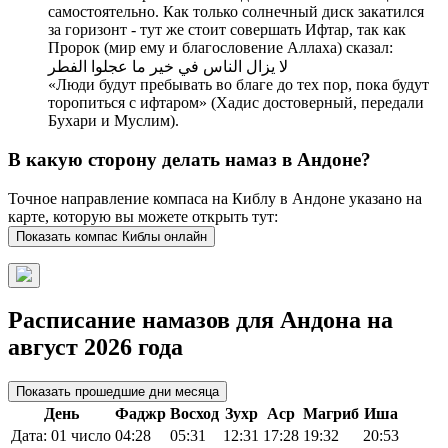
самостоятельно. Как только солнечный диск закатился
за горизонт - тут же стоит совершать Ифтар, так как
Пророк (мир ему и благословение Аллаха) сказал:
لا يزال الناس في خير ما عجلوا الفطر
«Люди будут пребывать во благе до тех пор, пока будут
торопиться с ифтаром» (Хадис достоверный, передали
Бухари и Муслим).
В какую сторону делать намаз в Андоне?
Точное направление компаса на Киблу в Андоне указано на
карте, которую вы можете открыть тут:
Показать компас Киблы онлайн
Расписание намазов для Андона на
август 2026 года
Показать прошедшие дни месяца
День
Фаджр
Восход
Зухр
Аср
Магриб
Иша
Дата: 01 число
04:28
05:31
12:31
17:28
19:32
20:53