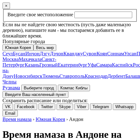
×
Введите свое местоположение
Если вы не найдете свою местность (пусть даже маленькую
деревню), напишите нам - мы постараемся добавить ее в
ближайшее время.
Популярные города
Южная Корея
Весь мир
Сеул
Бусан
Инчон
Дэгу
Дэчон
Кванджу
Сувон
Коян
Соннам
Улсан
П
Москва
Махачкала
Санкт-
Петербург
Казань
Грозный
Екатеринбург
Уфа
Самара
Каспийск
Рос
на-
Дону
Новосибирск
Тюмень
Ставрополь
Краснодар
Дербент
Балаш
Челны
Рузнама
Выберите город
Компас Киблы
Введите Ваш населенный пункт
Сохранить расписание или поделиться:
VK
Facebook
Twitter
Skype
Viber
Telegram
Whatsapp
Email
Время намаза
›
Южная Корея
› Андон
Время намаза в Андоне на