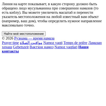
Линия на карте показывает, в какую сторону должно быть
обращено лицо мусульманина при совершении намазов (то
есть киблу). Вы можете увеличить масштаб и перенести
указатель местоположения на любой известный вам объект
(например, ваш дом), чтобы определить нужное направление
максимально точно.
Найти моё местоположение
© 2026
Рузнама — время намаза
Prayer time
مواقيت الصلاة
Namoz vaqti
Temps de prière
Ламазан
хенаш
Gebetszeit
Вактхои намоз
Namoz vaqtlari
Наши
контакты