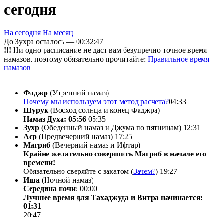
сегодня
На сегодня
На месяц
До Зухра осталось —
00:32:47
!!!
Ни одно расписание не даст вам безупречно точное время
намазов, поэтому обязательно прочитайте:
Правильное время
намазов
Фаджр
(Утренний намаз)
Почему мы используем этот метод расчета?
04:33
Шурук
(Восход солнца и конец Фаджра)
Намаз Духа: 05:56
05:35
Зухр
(Обеденный намаз и Джума по пятницам)
12:31
Аср
(Предвечерний намаз)
17:25
Магриб
(Вечерний намаз и Ифтар)
Крайне желательно совершить Магриб в начале его
времени!
Обязательно сверяйте с закатом (
Зачем?
)
19:27
Иша
(Ночной намаз)
Середина ночи:
00:00
Лучшее время для Тахаджуда и Витра начинается:
01:31
20:47