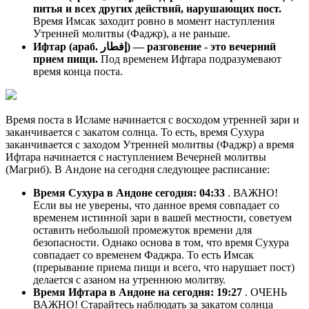
питья и всех других действий, нарушающих пост.
Время Имсак заходит ровно в момент наступления
Утренней молитвы (Фаджр), а не раньше.
Ифтар (араб. إفطار) — разговение - это вечерний
прием пищи.
Под временем Ифтара подразумевают
время конца поста.
Время поста в Исламе начинается с восходом утренней зари и
заканчивается с закатом солнца. То есть, время Сухура
заканчивается с заходом Утренней молитвы (Фаджр) а время
Ифтара начинается с наступлением Вечерней молитвы
(Магриб). В Андоне на сегодня следующее расписание:
Время Сухура в Андоне сегодня:
04:33
. ВАЖНО!
Если вы не уверены, что данное время совпадает со
временем истинной зари в вашей местности, советуем
оставить небольшой промежуток времени для
безопасности. Однако основа в том, что время Сухура
совпадает со временем Фаджра. То есть Имсак
(прерывание приема пищи и всего, что нарушает пост)
делается с азаном на утреннюю молитву.
Время Ифтара в Андоне на сегодня:
19:27
. ОЧЕНЬ
ВАЖНО! Старайтесь наблюдать за закатом солнца