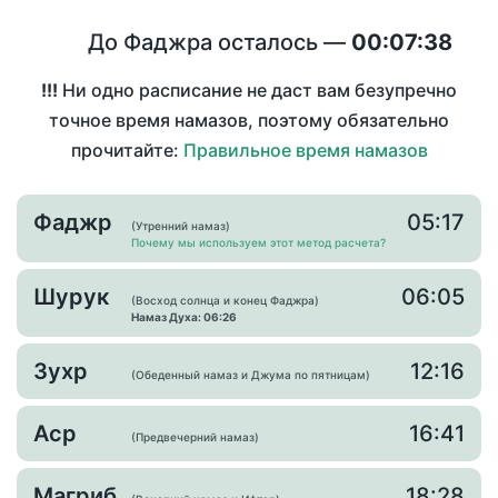
До Фаджра осталось —
00:07:38
!!!
Ни одно расписание не даст вам безупречно
точное время намазов, поэтому обязательно
прочитайте:
Правильное время намазов
Фаджр
05:17
(Утренний намаз)
Почему мы используем этот метод расчета?
Шурук
06:05
(Восход солнца и конец Фаджра)
Намаз Духа: 06:26
Зухр
12:16
(Обеденный намаз и Джума по пятницам)
Аср
16:41
(Предвечерний намаз)
Магриб
18:28