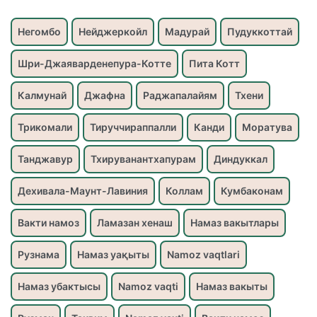
Негомбо
Нейджеркойл
Мадурай
Пудуккоттай
Шри-Джаяварденепура-Котте
Пита Котт
Калмунай
Джафна
Раджапалайям
Тхени
Трикомали
Тируччираппалли
Канди
Моратува
Танджавур
Тхируванантхапурам
Диндуккал
Дехивала-Маунт-Лавиния
Коллам
Кумбаконам
Вакти намоз
Ламазан хенаш
Намаз вакытлары
Рузнама
Намаз уақыты
Namoz vaqtlari
Намаз убактысы
Namoz vaqti
Намаз вакыты