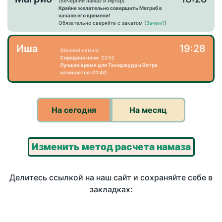
(Вечерний намаз и Ифтар)
Крайне желательно совершить Магриб в
начале его времени!
Обязательно сверяйте с закатом (
Зачем?
)
Иша
19:28
(Ночной намаз)
Середина ночи:
23:52
Лучшее время для Тахаджуда и Витра
начинается: 01:40
На сегодня
На месяц
Изменить метод расчета намаза
Делитесь ссылкой на наш сайт и сохраняйте себе в
закладках: