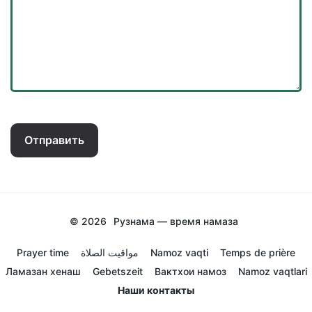
Отправить
© 2026
Рузнама — время намаза
Prayer time
مواقيت الصلاة
Namoz vaqti
Temps de prière
Ламазан хенаш
Gebetszeit
Вактхои намоз
Namoz vaqtlari
Наши контакты